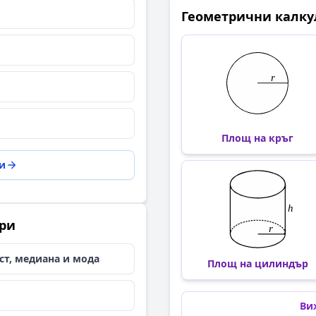
Геометрични калку
Площ на кръг
и
ори
ст, медиана и мода
Площ на цилиндър
Ви