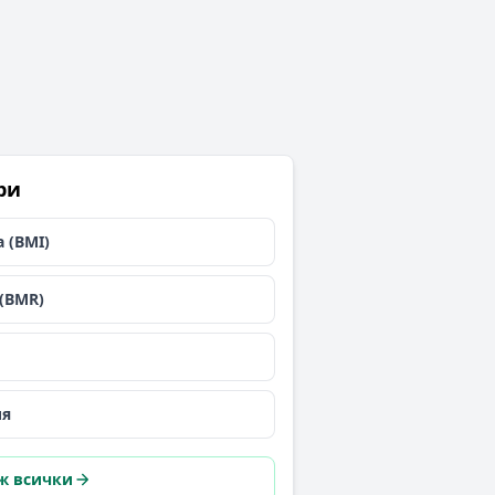
ри
 (BMI)
(BMR)
ия
ж всички