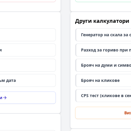
Други калкулатори
Генератор на скала за
и
Разход за гориво при 
Брояч на думи и симв
ъм дата
Брояч на кликове
CPS тест (кликове в се
и
Ви