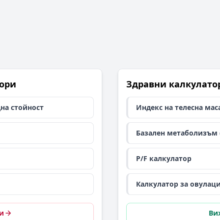
ори
Здравни калкулато
дна стойност
Индекс на телесна маса
Базален метаболизъм 
P/F калкулатор
Калкулатор за овулац
и
Ви