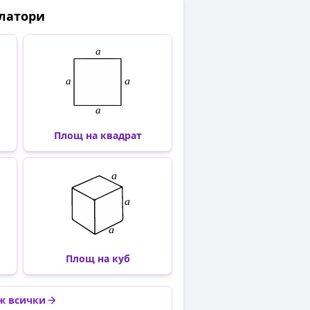
латори
Площ на квадрат
Площ на куб
ж всички