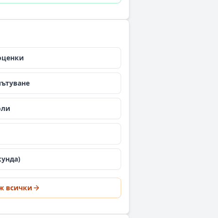
 оценки
пътуване
оли
кунда)
ж всички