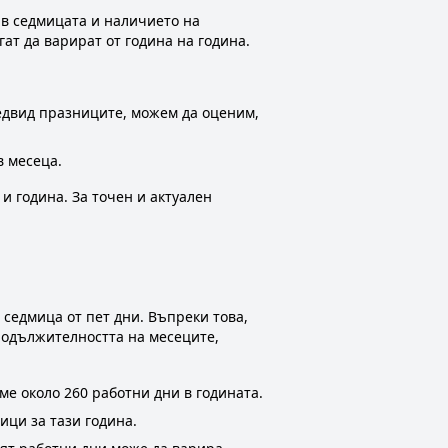
и в седмицата и наличието на
ат да варират от година на година.
редвид празниците, можем да оценим,
в месеца.
и година. За точен и актуален
 седмица от пет дни. Въпреки това,
родължителността на месеците,
ме около 260 работни дни в годината.
ици за тази година.