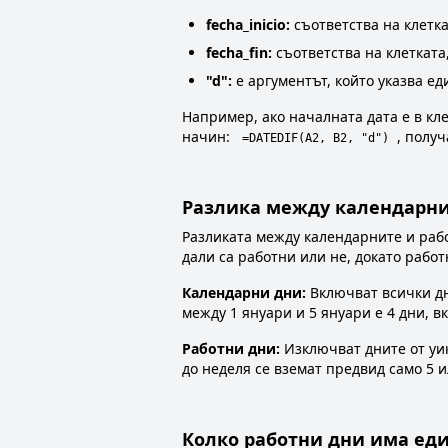
fecha_inicio:
съответства на клетк
fecha_fin:
съответства на клетката
"d":
е аргументът, който указва еди
Например, ако началната дата е в кле
начин:
, полу
=DATEDIF(A2, B2, "d")
Разлика между календарни
Разликата между календарните и рабо
дали са работни или не, докато рабо
Календарни дни:
Включват всички дн
между 1 януари и 5 януари е 4 дни, 
Работни дни:
Изключват дните от уик
до неделя се вземат предвид само 5 и
Колко работни дни има ед