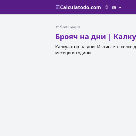
Calculatodo.com
Календари
Брояч на дни | Калк
Калкулатор на дни. Изчислете колко 
месеци и години.