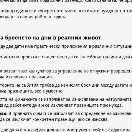
иони могат да имат подвижни празници, което означава, че бр
поред годината и конкретното място. Ако имате нужда от по-то
лендар за вашия район и година.
а броенето на дни в реалния живот
жду две дати има практически приложения в различни ситуации
нието на проекти е съществено да се знае броят налични дни 
олзват този калкулатор за управление на отпуски и разрешени
да изключват празниците.
орите на събития трябва да изчислят броя дни между датата н
вид празниците, ако е уместно.
стта на финансите се използват за изчисляване на натрупанат
едвид работните дни и се изключват празниците при нужда.
ове:
В правната област се използват за определяне на законови
 да се изключат конкретни празници, ако се изисква.
у две дати е многофункционален инструмент, който се адаптир