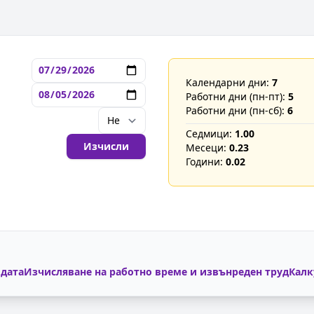
Календарни дни:
7
Работни дни (пн-пт):
5
Работни дни (пн-сб):
6
Седмици:
1.00
Изчисли
Месеци:
0.23
Години:
0.02
 дата
Изчисляване на работно време и извънреден труд
Калк