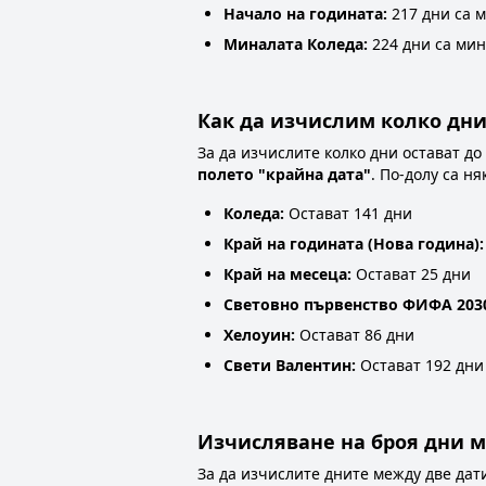
Начало на годината:
217 дни са 
Миналата Коледа:
224 дни са ми
Как да изчислим колко дни
За да изчислите колко дни остават до
полето "крайна дата"
. По-долу са н
Коледа:
Остават 141 дни
Край на годината (Нова година):
Край на месеца:
Остават 25 дни
Световно първенство ФИФА 203
Хелоуин:
Остават 86 дни
Свети Валентин:
Остават 192 дни
Изчисляване на броя дни ме
За да изчислите дните между две дат