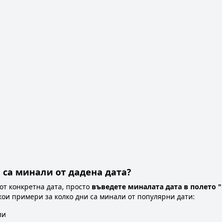
 са минали от дадена дата?
 от конкретна дата, просто
въведете миналата дата в полето "
якои примери за колко дни са минали от популярни дати:
ли