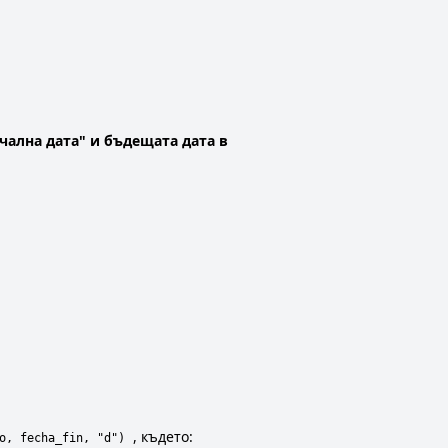
чална дата" и бъдещата дата в
, където:
o, fecha_fin, "d")