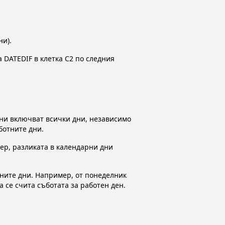
ни).
а DATEDIF в клетка C2 по следния
дни включват всички дни, независимо
ботните дни.
ер, разликата в календарни дни
тните дни. Например, от понеделник
а се счита съботата за работен ден.