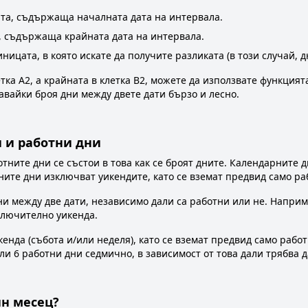
ата, съдържаща началната дата на интервала.
, съдържаща крайната дата на интервала.
ницата, в която искате да получите разликата (в този случай, д
тка A2, а крайната в клетка B2, можете да използвате функцият
чавайки броя дни между двете дати бързо и лесно.
 и работни дни
тните дни се състои в това как се броят дните. Календарните 
тните дни изключват уикендите, като се вземат предвид само ра
и между две дати, независимо дали са работни или не. Наприм
включително уикенда.
енда (събота и/или неделя), като се вземат предвид само рабо
ли 6 работни дни седмично, в зависимост от това дали трябва д
ин месец?