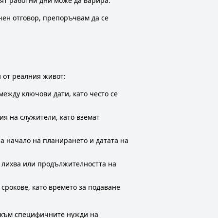
оят работни дни може да варира.
чен отговор, препоръчвам да се
 от реалния живот:
между ключови дати, като често се
я на служители, като вземат
а начало на планирането и датата на
а лихва или продължителността на
 срокове, като времето за подаване
а към специфичните нужди на