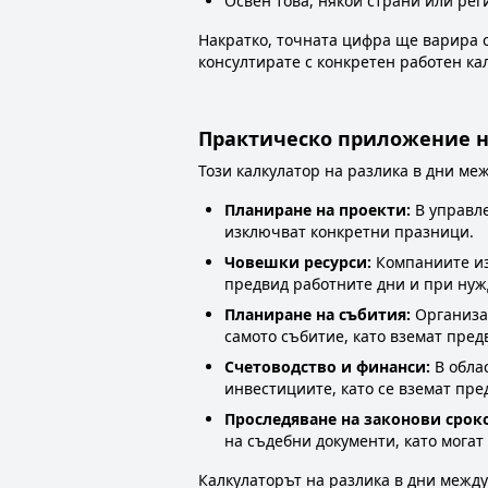
Освен това, някои страни или рег
Накратко, точната цифра ще варира с
консултирате с конкретен работен ка
Практическо приложение н
Този калкулатор на разлика в дни ме
Планиране на проекти:
В управле
изключват конкретни празници.
Човешки ресурси:
Компаниите изп
предвид работните дни и при нуж
Планиране на събития:
Организат
самото събитие, като вземат пред
Счетоводство и финанси:
В обла
инвестициите, като се вземат пр
Проследяване на законови срок
на съдебни документи, като могат
Калкулаторът на разлика в дни межд