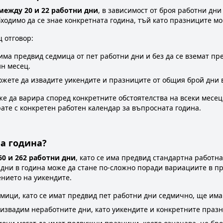
между 20 и 22 работни дни
, в зависимост от броя работни дн
ходимо да се знае конкретната година, тъй като празниците мог
щ отговор:
 има предвид седмица от пет работни дни и без да се вземат п
ин месец.
ожете да извадите уикендите и празниците от общия брой дни 
же да варира според конкретните обстоятелства на всеки месец 
ате с конкретен работен календар за въпросната година.
а година?
0 и 262 работни дни
, като се има предвид стандартна работна
 дни в година може да стане по-сложно поради вариациите в п
нието на уикендите.
дмици, като се имат предвид пет работни дни седмично, ще има
 извадим неработните дни, като уикендите и конкретните празн