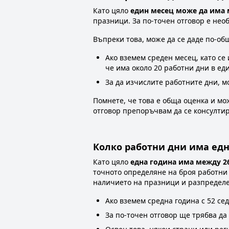
Като цяло
един месец може да има 
празници. За по-точен отговор е необ
Въпреки това, може да се даде по-об
Ако вземем среден месец, като се
че има около 20 работни дни в ед
За да изчислите работните дни, м
Помнете, че това е обща оценка и мо
отговор препоръчвам да се консултир
Колко работни дни има едн
Като цяло
една година има между 26
точното определяне на броя работни
наличието на празници и разпределе
Ако вземем средна година с 52 се
За по-точен отговор ще трябва да