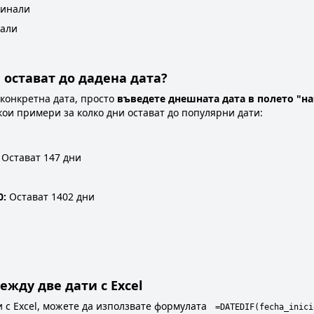
минали
нали
 остават до дадена дата?
 конкретна дата, просто
въведете днешната дата в полето "на
якои примери за колко дни остават до популярни дати:
Остават 147 дни
0:
Остават 1402 дни
жду две дати с Excel
и с Excel, можете да използвате формулата
=DATEDIF(fecha_inici