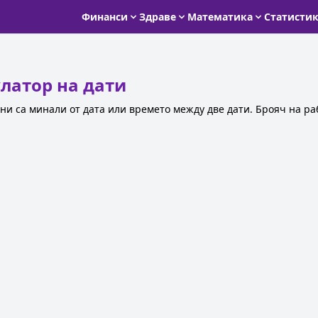
Финанси
Здраве
Математика
Статисти
улатор на дати
дни са минали от дата или времето между две дати. Брояч на р