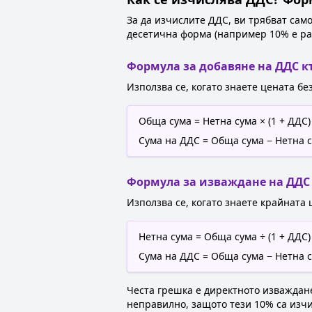
За да изчислите ДДС, ви трябват сам
десетична форма (например 10% е равн
Формула за добавяне на ДДС к
Използва се, когато знаете цената бе
Обща сума = Нетна сума × (1 + ДДС)
Сума на ДДС = Обща сума − Нетна 
Формула за изваждане на ДДС
Използва се, когато знаете крайната 
Нетна сума = Обща сума ÷ (1 + ДДС)
Сума на ДДС = Обща сума − Нетна 
Честа грешка е директното изваждане
неправилно, защото тези 10% са изчис