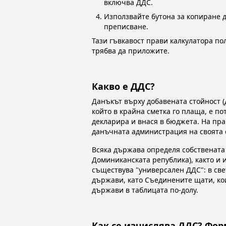
включва ДДС.
Използвайте бутона за копиране до
преписване.
Тази гъвкавост прави калкулатора пол
трябва да приложите.
Какво е ДДС?
Данъкът върху добавената стойност (Д
който в крайна сметка го плаща, е по
декларира и внася в бюджета. На пра
данъчната администрация на своята с
Всяка държава определя собствената с
Доминиканската република), както и 
съществува "универсален ДДС": в све
държави, като Съединените щати, ко
държави в таблицата по-долу.
Как се изчислява ДДС? Фо