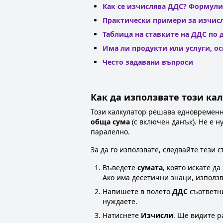
Как се изчислява ДДС? Формули
Практически примери за изчис
Таблица на ставките на ДДС по
Има ли продукти или услуги, о
Често задавани въпроси
Как да използвате този ка
Този калкулатор решава едновременн
обща сума
(с включен данък). Не е н
паралелно.
За да го използвате, следвайте тези с
Въведете
сумата
, която искате д
Ако има десетични знаци, използ
Напишете в полето
ДДС
съответни
нуждаете.
Натиснете
Изчисли
. Ще видите р