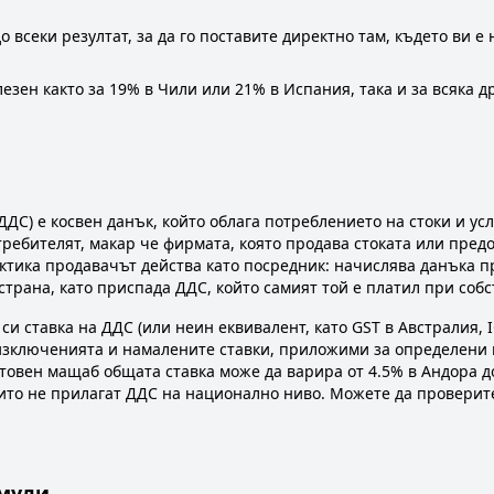
 всеки резултат, за да го поставите директно там, където ви е
езен както за 19% в Чили или 21% в Испания, така и за всяка д
ДС) е косвен данък, който облага потреблението на стоки и усл
требителят, макар че фирмата, която продава стоката или предост
ктика продавачът действа като посредник: начислява данъка п
трана, като приспада ДДС, който самият той е платил при собс
и ставка на ДДС (или неин еквивалент, като GST в Австралия, I
изключенията и намалените ставки, приложими за определени п
товен мащаб общата ставка може да варира от 4.5% в Андора д
ито не прилагат ДДС на национално ниво. Можете да проверите
рмули