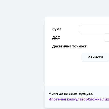
Сума
ДДС
Десетична точност
Изчисти
Може да ви заинтересува:
Ипотечен калкулатор
Сложна лих