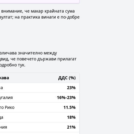
е внимание, че макар крайната сума
ултат; на практика винаги е по-добре
различава значително между
двид, че повечето държави прилагат
одробно тук.
жава
ДДС (%)
ша
23%
угалия
16%-23%
то Рико
11.5%
да
18%
ния
21%