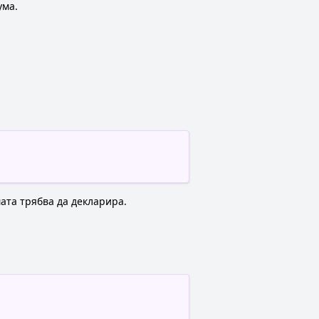
ума.
мата трябва да декларира.