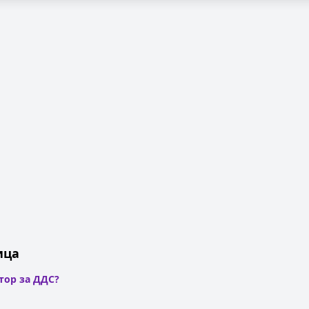
ица
тор за ДДС?