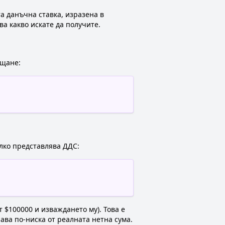
а данъчна ставка, изразена в
ва какво искате да получите.
ащане:
олко представлява ДДС:
 $100000 и изваждането му). Това е
ава по-ниска от реалната нетна сума.