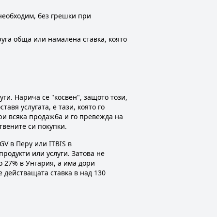
 необходим, без грешки при
руга обща или намалена ставка, която
уги. Нарича се "косвен", защото този,
авя услугата, е тази, която го
ри всяка продажба и го превежда на
твените си покупки.
GV в Перу или ITBIS в
родукти или услуги. Затова не
о 27% в Унгария, а има дори
 действащата ставка в над 130