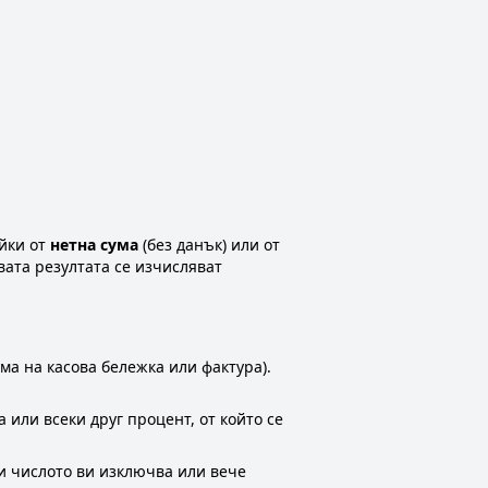
йки от
нетна сума
(без данък) или от
вата резултата се изчисляват
ума на касова бележка или фактура).
или всеки друг процент, от който се
ли числото ви изключва или вече