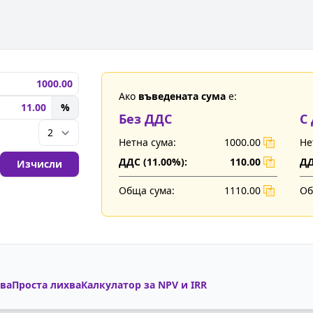
Ако
въведената сума
е:
%
Без ДДС
С
Нетна сума:
1000.00
Не
ДДС (
11.00
%):
110.00
ДД
Изчисли
Обща сума:
1110.00
Об
ва
Проста лихва
Калкулатор за NPV и IRR