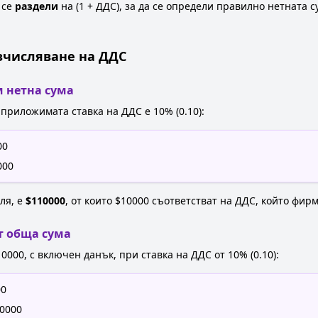
 се
раздели
на (1 + ДДС), за да се определи правилно нетната с
зчисляване на ДДС
м нетна сума
 приложимата ставка на ДДС е 10% (0.10):
00
000
ля, е
$110000
, от които $10000 съответстват на ДДС, който фир
т обща сума
0000, с включен данък, при ставка на ДДС от 10% (0.10):
00
10000