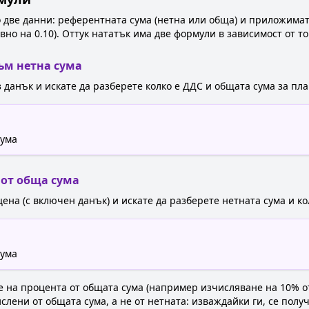
о две данни: референтната сума (нетна или обща) и приложимат
о на 0.10). Оттук нататък има две формули в зависимост от то
ъм нетна сума
з данък и искате да разберете колко е ДДС и общата сума за пл
сума
 от обща сума
цена (с включен данък) и искате да разберете нетната сума и к
сума
 на процента от общата сума (например изчисляване на 10% от
лени от общата сума, а не от нетната: изваждайки ги, се получ