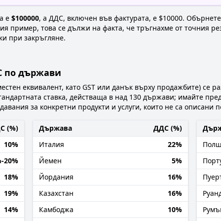
та е
$100000
, а ДДС, включен във фактурата, е $10000. Обърнет
ия пример, това се дължи на факта, че тръгнахме от точния рез
шки при закръгляне.
С по държави
естен еквивалент, като GST или данък върху продажбите) се 
тандартната ставка, действаща в над 130 държави; имайте пре
авания за конкретни продукти и услуги, които не са описани п
С (%)
Държава
ДДС (%)
Дър
10%
Италия
22%
Пол
%-20%
Йемен
5%
Порт
18%
Йордания
16%
Пуер
19%
Казахстан
16%
Руан
14%
Камбоджа
10%
Румъ