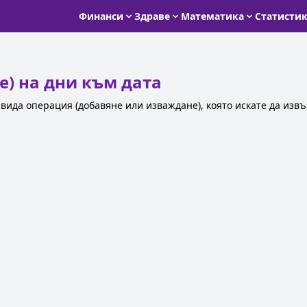
Финанси
Здраве
Математика
Статисти
) на дни към дата
 вида операция (добавяне или изваждане), която искате да изв