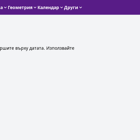
ка
Геометрия
Календар
Други
ършите върху датата. Използвайте