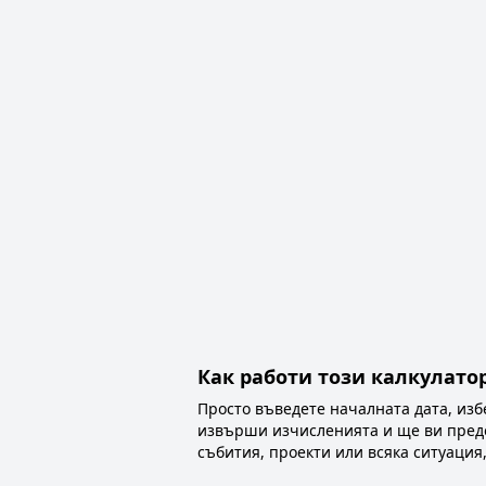
Как работи този калкулато
Просто въведете началната дата, изб
извърши изчисленията и ще ви предос
събития, проекти или всяка ситуация,