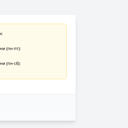
и:
и (пн-пт):
и (пн-сб):