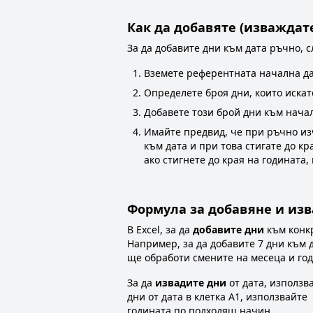
Как да добавяте (изваждат
За да добавите дни към дата ръчно, с
Вземете референтната начална да
Определете броя дни, които искат
Добавете този брой дни към начал
Имайте предвид, че при ръчно из
към дата и при това стигате до к
ако стигнете до края на годината,
Формула за добавяне и изв
В Excel, за да
добавите дни
към конк
Например, за да добавите 7 дни към 
ще обработи смените на месеца и год
За да
извадите дни
от дата, използ
дни от дата в клетка A1, използвайте
годината по подходящ начин.