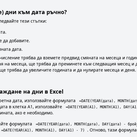
е) дни към дата ръчно?
ледвайте тези стъпки:
та.
е да добавите.
ната дата.
числение трябва да вземете предвид смяната на месеца и годин
рая на месеца, ще трябва да преминете към следващия месец и 
 ще трябва да увеличите годината и да нулирате месеца и деня.
аждане на дни в Excel
ретна дата, използвайте формулата
=DATE(YEAR(дата), MONTH(дат
дата в клетка A1, използвайте
=DATE(YEAR(A1), MONTH(A1), DAY(A1
ината, ако е необходимо.
вайте формулата
=DATE(YEAR(дата), MONTH(дата), DAY(дата) - брой
. Отново, тази формул
=DATE(YEAR(A1), MONTH(A1), DAY(A1) - 7)