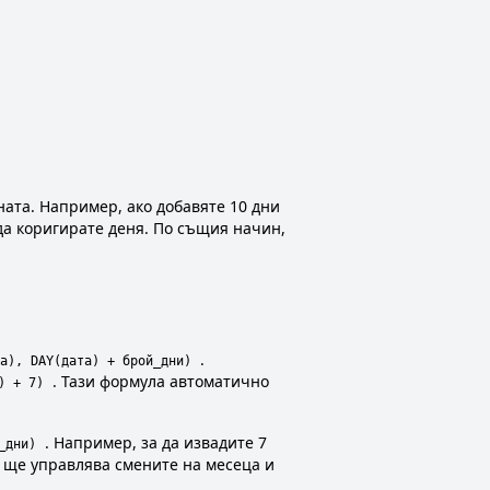
ата. Например, ако добавяте 10 дни
да коригирате деня. По същия начин,
.
а), DAY(дата) + брой_дни)
. Тази формула автоматично
) + 7)
. Например, за да извадите 7
_дни)
а ще управлява смените на месеца и