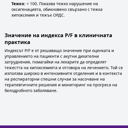
Тежко
: < 100. Показва тежко нарушение на
оксигенацията, обикновено свързано с тежка
хипоксемия и тежък ОРДС.
Значение на индекса P/F в клиничната
практика
Индексът P/F е от решаващо значение при оценката и
управлението на пациенти с акутни дихателни
затруднения, помагайки на лекарите да определят
тежестта на хипоксемията и отговора на лечението. Той се
използва широко в интензивните отделения и в контекста
на респираторни спешни случаи за насочване на
терапевтичните решения и мониторинг на прогреса на
белодробното заболяване.