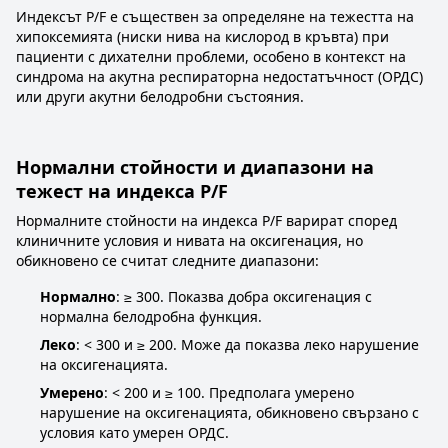
Индексът P/F е съществен за определяне на тежестта на
хипоксемията (ниски нива на кислород в кръвта) при
пациенти с дихателни проблеми, особено в контекст на
синдрома на акутна респираторна недостатъчност (ОРДС)
или други акутни белодробни състояния.
Нормални стойности и диапазони на
тежест на индекса P/F
Нормалните стойности на индекса P/F варират според
клиничните условия и нивата на оксигенация, но
обикновено се считат следните диапазони:
Нормално
: ≥ 300. Показва добра оксигенация с
нормална белодробна функция.
Леко
: < 300 и ≥ 200. Може да показва леко нарушение
на оксигенацията.
Умерено
: < 200 и ≥ 100. Предполага умерено
нарушение на оксигенацията, обикновено свързано с
условия като умерен ОРДС.