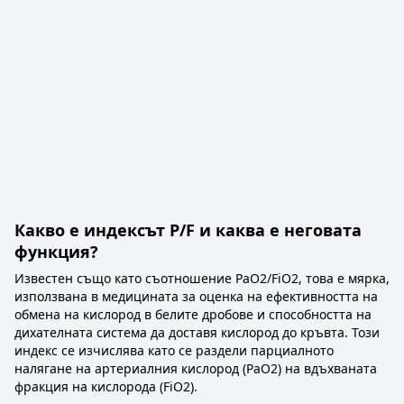
Какво е индексът P/F и каква е неговата
функция?
Известен също като съотношение PaO2/FiO2, това е мярка,
използвана в медицината за оценка на ефективността на
обмена на кислород в белите дробове и способността на
дихателната система да доставя кислород до кръвта. Този
индекс се изчислява като се раздели парциалното
налягане на артериалния кислород (PaO2) на вдъхваната
фракция на кислорода (FiO2).