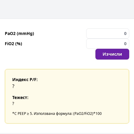
PaO2 (mmHg)
FiO2 (%)
Изчисли
Индекс P/F:
?
Тежест:
?
*С PEEP ≥ 5. Използвана формула: (PaO2/FiO2)*100