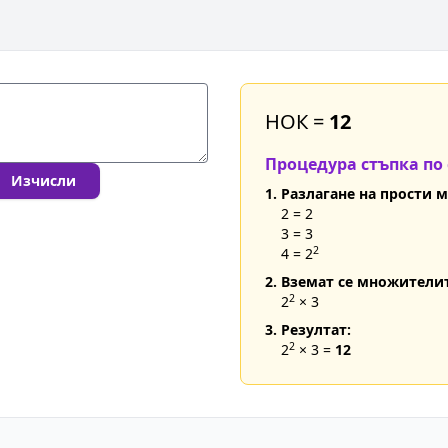
НОК =
12
Процедура стъпка по 
Изчисли
1. Разлагане на прости 
2 = 2
3 = 3
2
4 = 2
2. Вземат се множителит
2
2
× 3
3. Резултат:
2
2
× 3 =
12