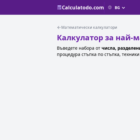
Calculatodo.com
Математически калкулатори
Калкулатор за най-м
Въведете набора от
числа, разделени
процедура стъпка по стъпка, техник