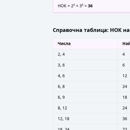
НОК = 2² × 3² =
36
Справочна таблица: НОК на
Числа
Най
2, 4
4
3, 6
6
4, 6
12
6, 8
24
6, 9
18
8, 12
24
12, 18
36
18, 24
72