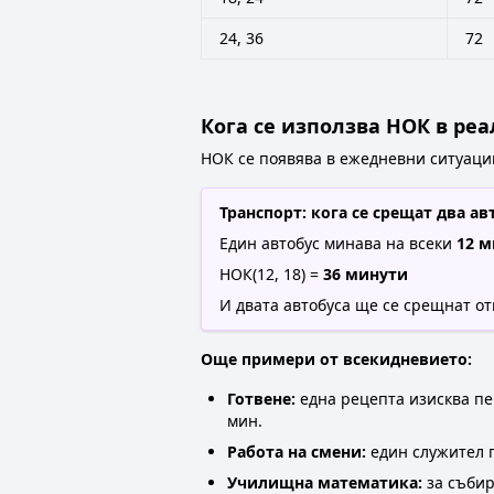
24, 36
72
Кога се използва НОК в ре
НОК се появява в ежедневни ситуации
Транспорт: кога се срещат два ав
Един автобус минава на всеки
12 
НОК(12, 18) =
36 минути
И двата автобуса ще се срещнат о
Още примери от всекидневието:
Готвене:
една рецепта изисква печ
мин.
Работа на смени:
един служител по
Училищна математика:
за събир