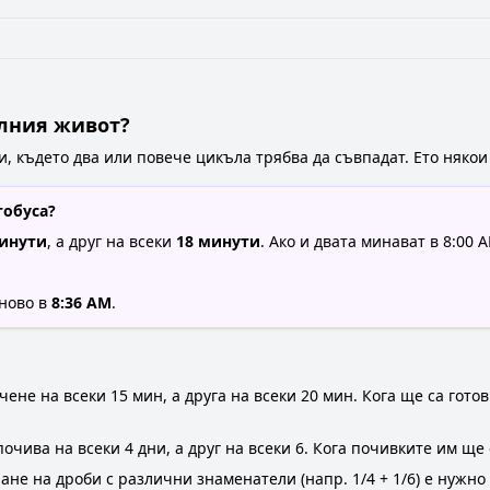
алния живот?
, където два или повече цикъла трябва да съвпадат. Ето няко
тобуса?
минути
, а друг на всеки
18 минути
. Ако и двата минават в 8:00 
тново в
8:36 AM
.
ене на всеки 15 мин, а друга на всеки 20 мин. Кога ще са гото
чива на всеки 4 дни, а друг на всеки 6. Кога почивките им ще 
ане на дроби с различни знаменатели (напр. 1/4 + 1/6) е нужн