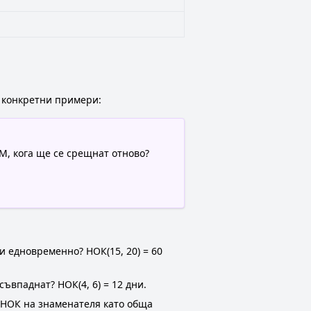
и конкретни примери:
AM, кога ще се срещнат отново?
ви едновременно? НОК(15, 20) = 60
съвпаднат? НОК(4, 6) = 12 дни.
о НОК на знаменателя като обща