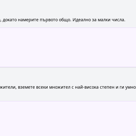
, докато намерите първото общо. Идеално за малки числа.
жители, вземете всеки множител с най-висока степен и ги умно