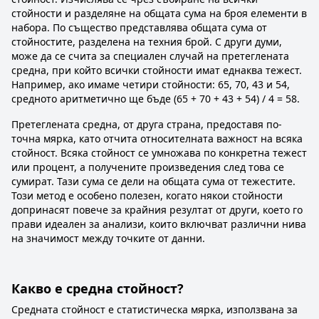
стойности и разделяне на общата сума на броя елементи в
набора. По същество представлява общата сума от
стойностите, разделена на техния брой. С други думи,
може да се счита за специален случай на претеглената
средна, при който всички стойности имат еднаква тежест.
Например, ако имаме четири стойности: 65, 70, 43 и 54,
средното аритметично ще бъде (65 + 70 + 43 + 54) / 4 = 58.
Претеглената средна, от друга страна, предоставя по-
точна мярка, като отчита относителната важност на всяка
стойност. Всяка стойност се умножава по конкретна тежест
или процент, а получените произведения след това се
сумират. Тази сума се дели на общата сума от тежестите.
Този метод е особено полезен, когато някои стойности
допринасят повече за крайния резултат от други, което го
прави идеален за анализи, които включват различни нива
на значимост между точките от данни.
Какво е средна стойност?
Средната стойност е статистическа мярка, използвана за