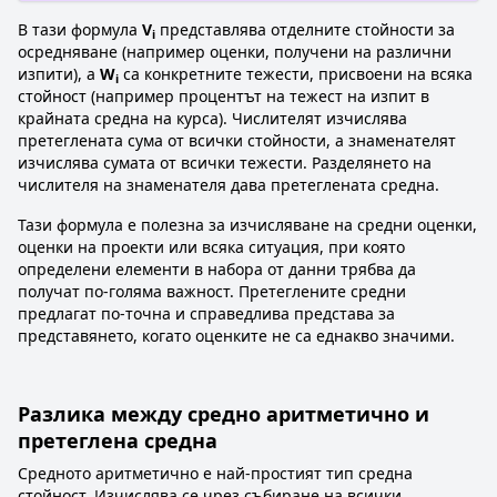
В тази формула
V
представлява отделните стойности за
i
осредняване (например оценки, получени на различни
изпити), а
W
са конкретните тежести, присвоени на всяка
i
стойност (например процентът на тежест на изпит в
крайната средна на курса). Числителят изчислява
претеглената сума от всички стойности, а знаменателят
изчислява сумата от всички тежести. Разделянето на
числителя на знаменателя дава претеглената средна.
Тази формула е полезна за изчисляване на средни оценки,
оценки на проекти или всяка ситуация, при която
определени елементи в набора от данни трябва да
получат по-голяма важност. Претеглените средни
предлагат по-точна и справедлива представа за
представянето, когато оценките не са еднакво значими.
Разлика между средно аритметично и
претеглена средна
Средното аритметично е най-простият тип средна
стойност. Изчислява се чрез събиране на всички