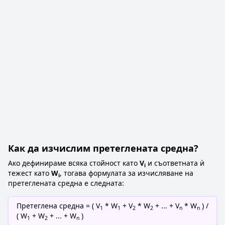
Как да изчислим претеглената средна?
Ако дефинираме всяка стойност като
V
и съответната ѝ
i
тежест като
W
, тогава формулата за изчисляване на
i
претеглената средна е следната:
Претеглена средна = ( V
* W
+ V
* W
+ ... + V
* W
) /
1
1
2
2
n
n
( W
+ W
+ ... + W
)
1
2
n