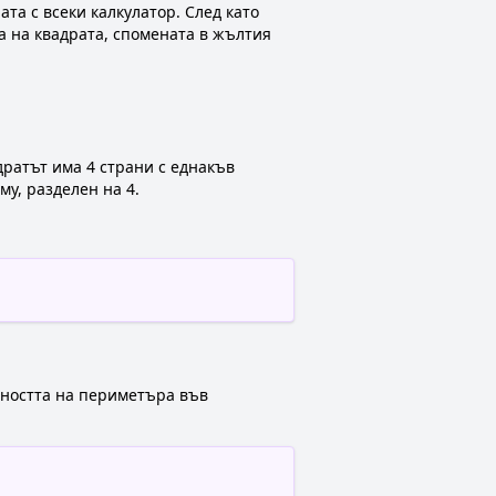
та с всеки калкулатор. След като
а на квадрата, спомената в жълтия
дратът има 4 страни с еднакъв
у, разделен на 4.
йността на периметъра във