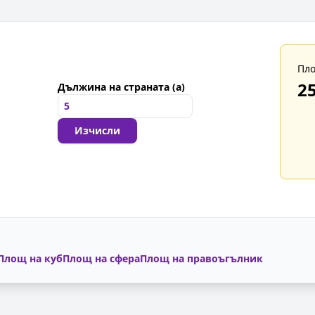
Пло
25
Дължина на страната (a)
Изчисли
Площ на куб
Площ на сфера
Площ на правоъгълник