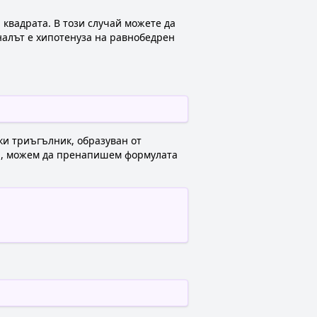
квадрата. В този случай можете да
налът е хипотенуза на равнобедрен
ки триъгълник, образуван от
за, можем да пренапишем формулата