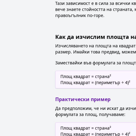
Тази зависимост е в сила за всички к
вече знаете стойността на страната,
правоъгълник по-горе.
Как да изчислим площта на
Изчисляването на площта на квадрат 
размер. Имайки това предвид, можем 
Замествайки във формулата за площт
Площ квадрат = страна²
Площ квадрат = (периметър ÷ 4)²
Практически пример
Да предположим, че ни искат да изчи
формулата за площ, получаваме:
Площ квадрат = страна²
Площ квадрат = (периметър ÷ 4)²