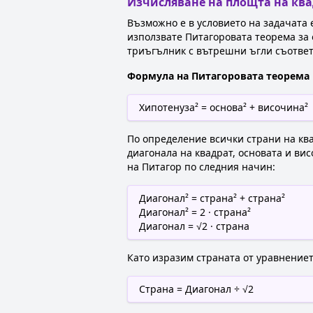
Изчисляване на площта на ква
Възможно е в условието на задачата 
използвате Питагоровата теорема за 
триъгълник с вътрешни ъгли съответно
Формула на Питагоровата теорема
Хипотенуза² = основа² + височина²
По определение всички страни на ква
диагонала на квадрат, основата и в
на Питагор по следния начин:
Диагонал² = страна² + страна²
Диагонал² = 2 · страна²
Диагонал = √2 · страна
Като изразим страната от уравнениет
Страна = Диагонал ÷ √2