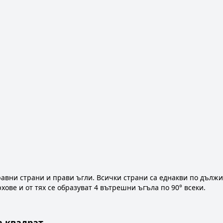
авни страни и прави ъгли. Всички страни са еднакви по дължи
ове и от тях се образуват 4 вътрешни ъгъла по 90° всеки.
а квадрат