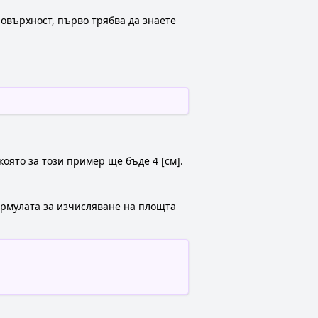
овърхност, първо трябва да знаете
която за този пример ще бъде 4 [см].
формулата за изчисляване на площта