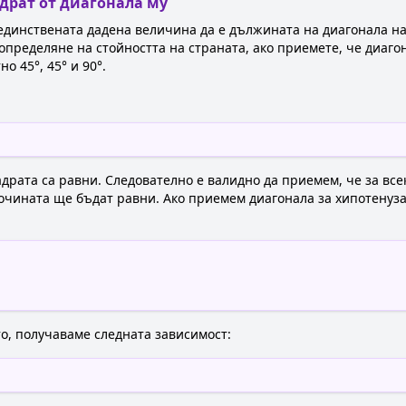
драт от диагонала му
единствената дадена величина да е дължината на диагонала на 
определяне на стойността на страната, ако приемете, че диаго
 45°, 45° и 90°.
драта са равни. Следователно е валидно да приемем, че за все
исочината ще бъдат равни. Ако приемем диагонала за хипотену
о, получаваме следната зависимост: