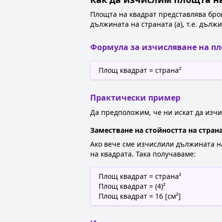
Площта на квадрат представлява броя
дължината на страната (a), т.е. дълж
Формула за изчисляване на пл
Площ квадрат = страна²
Практически пример
Да предположим, че ни искат да изчис
Заместване на стойността на стран
Ако вече сме изчислили дължината на
на квадрата. Така получаваме:
Площ квадрат = страна²
Площ квадрат = (4)²
Площ квадрат = 16 [см²]