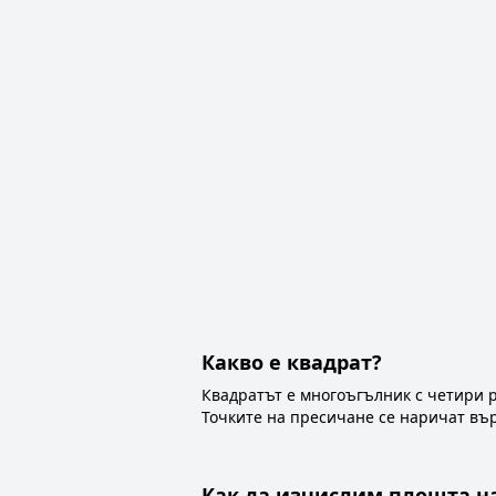
Какво е квадрат?
Квадратът е многоъгълник с четири р
Точките на пресичане се наричат върх
Как да изчислим площта н