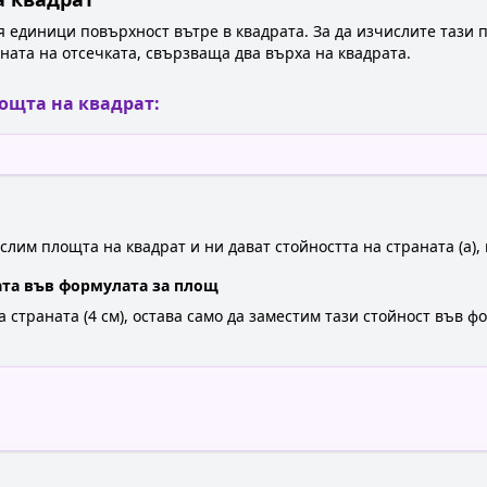
 единици повърхност вътре в квадрата. За да изчислите тази п
ината на отсечката, свързваща два върха на квадрата.
ощта на квадрат:
лим площта на квадрат и ни дават стойността на страната (a), 
ата във формулата за площ
 страната (4 см), остава само да заместим тази стойност във 