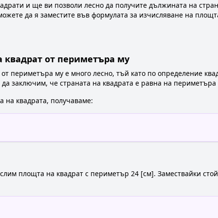
вадрати и ще ви позволи лесно да получите дължината на страна
 можете да я заместите във формулата за изчисляване на площт
 квадрат от периметъра му
от периметъра му е много лесно, тъй като по определение ква
да заключим, че страната на квадрата е равна на периметъра м
а на квадрата, получаваме:
слим площта на квадрат с периметър 24 [см]. Замествайки сто