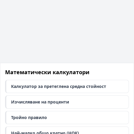
Математически калкулатори
Калкулатор за претеглена средна стойност
Изчисляване на проценти
Тройно правило
Най-малко общо кратно (НОК)