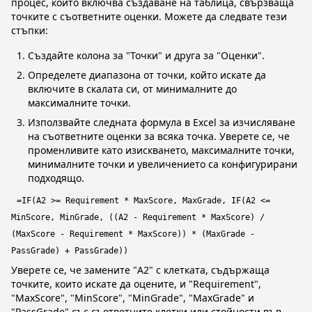
процес, който включва създаване на таблица, свързваща
точките с съответните оценки. Можете да следвате тези
стъпки:
Създайте колона за "Точки" и друга за "Оценки".
Определете диапазона от точки, който искате да
включите в скалата си, от минималните до
максималните точки.
Използвайте следната формула в Excel за изчисляване
на съответните оценки за всяка точка. Уверете се, че
променливите като изискването, максималните точки,
минималните точки и увеличението са конфигурирани
подходящо.
=IF(A2 >= Requirement * MaxScore, MaxGrade, IF(A2 <=
MinScore, MinGrade, ((A2 - Requirement * MaxScore) /
(MaxScore - Requirement * MaxScore)) * (MaxGrade -
PassGrade) + PassGrade))
Уверете се, че замените "A2" с клетката, съдържаща
точките, които искате да оцените, и "Requirement",
"MaxScore", "MinScore", "MinGrade", "MaxGrade" и
"PassGrade" със съответните клетки или стойности във