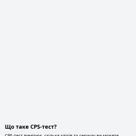
Що таке CPS-тест?
CPS-тест вимірює, скільки кліків за секунду ви можете