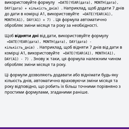
використовуйте формулу
=DATE(YEAR(дата), MONTH(дата),
. Наприклад, щоб додати 7 днів
DAY(дата) + кількість_днів)
до дати в комірці A1, використовуйте
=DATE(YEAR(A1),
. Ця формула автоматично
MONTH(A1), DAY(A1) + 7)
обробляє зміни місяця та року за необхідності.
Щоб
відняти дні
від дати, використовуйте формулу
=DATE(YEAR(дата), MONTH(дата), DAY(дата) -
. Наприклад, щоб відняти 7 днів від дати в
кількість_днів)
комірці A1, використовуйте
=DATE(YEAR(A1), MONTH(A1),
. Знову ж таки, ця формула належним чином
DAY(A1) - 7)
обробляє зміни місяця та року.
Ці формули дозволяють додавати або віднімати будь-яку
кількість днів, автоматично враховуючи зміни місяця та
року відповідно, що робить їх більш точними порівняно з
простими формулами, згаданими раніше.