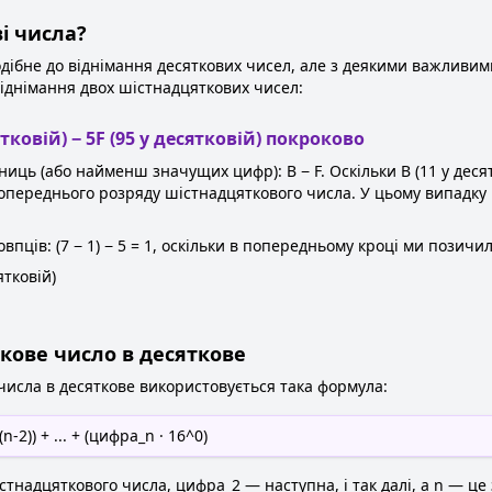
і числа?
дібне до віднімання десяткових чисел, але з деякими важливим
іднімання двох шістнадцяткових чисел:
тковій) − 5F (95 у десятковій) покроково
ць (або найменш значущих цифр): B − F. Оскільки B (11 у десятк
ереднього розряду шістнадцяткового числа. У цьому випадку має
пців: (7 − 1) − 5 = 1, оскільки в попередньому кроці ми позичи
ятковій)
кове число в десяткове
исла в десяткове використовується така формула:
n-2)) + ... + (цифра_n · 16^0)
надцяткового числа, цифра_2 — наступна, і так далі, а n — це 