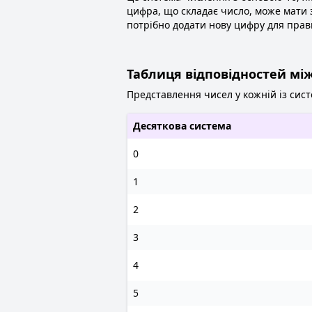
цифра, що складає число, може мати зна
потрібно додати нову цифру для пра
Таблиця відповідностей м
Представлення чисел у кожній із сис
Десяткова система
0
1
2
3
4
5