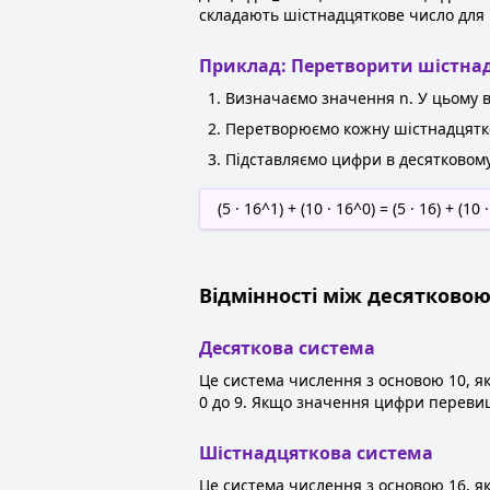
складають шістнадцяткове число для
Приклад: Перетворити шістнад
Визначаємо значення n. У цьому в
Перетворюємо кожну шістнадцяткову
Підставляємо цифри в десятковому
(5 · 16^1) + (10 · 16^0) = (5 · 16) + (10 ·
Відмінності між десятково
Десяткова система
Це система числення з основою 10, як
0 до 9. Якщо значення цифри перевищ
Шістнадцяткова система
Це система числення з основою 16, як