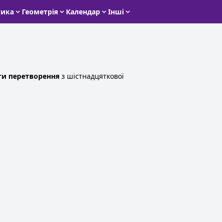
тика
Геометрія
Календар
Інші
ти перетворення
з шістнадцяткової