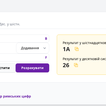
Дес. у шістн.
Результат у шістнадцятков
1A
Результат у десятковій сис
26
стити
Розрахувати
ер римських цифр