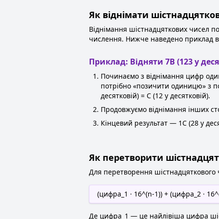
Як віднімати шістнадцятков
Віднімання шістнадцяткових чисел по
числення. Нижче наведено приклад в
Приклад: Відняти 7B (123 у деся
Починаємо з віднімання цифр одини
потрібно «позичити одиницю» з поп
десятковій) = C (12 у десятковій).
Продовжуємо віднімання інших стов
Кінцевий результат — 1C (28 у дес
Як перетворити шістнадцят
Для перетворення шістнадцяткового ч
(цифра_1 · 16^(n-1)) + (цифра_2 · 16^(
Де цифра_1 — це найлівіша цифра шіст