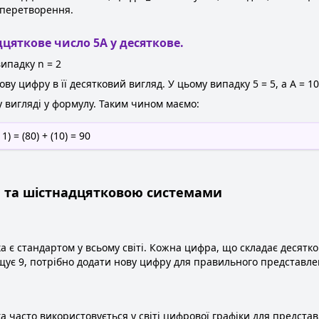
 перетворення.
цяткове число 5A у десяткове.
ипадку n = 2
 цифру в її десятковий вигляд. У цьому випадку 5 = 5, а A = 10
 вигляді у формулу. Таким чином маємо:
 1) = (80) + (10) = 90
ю та шістнадцятковою системами
а є стандартом у всьому світі. Кожна цифра, що складає десятк
ує 9, потрібно додати нову цифру для правильного представле
а часто використовується у світі цифрової графіки для предста