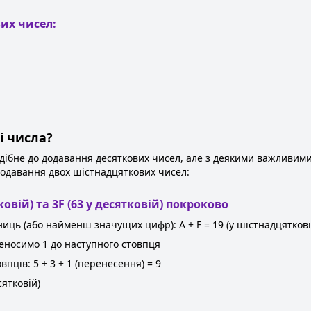
их чисел:
і числа?
ібне до додавання десяткових чисел, але з деякими важливими
одавання двох шістнадцяткових чисел:
овій) та 3F (63 у десятковій) покроково
ць (або найменш значущих цифр): A + F = 19 (у шістнадцяткові
реносимо 1 до наступного стовпця
ців: 5 + 3 + 1 (перенесення) = 9
сятковій)