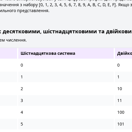
чення з набору [0, 1, 2, 3, 4, 5, 6, 7, 8, 9, A, B, C, D, E, F]. Я
вильного представлення.
іж десятковими, шістнадцятковими та двійков
тем числення.
Шістнадцяткова система
Двійко
0
0
1
1
2
10
3
11
4
100
5
101