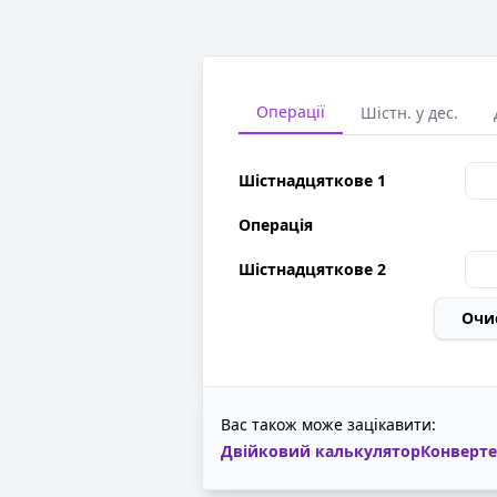
Операції
Шістн. у дес.
Шістнадцяткове 1
Операція
Шістнадцяткове 2
Очи
Вас також може зацікавити:
Двійковий калькулятор
Конверт