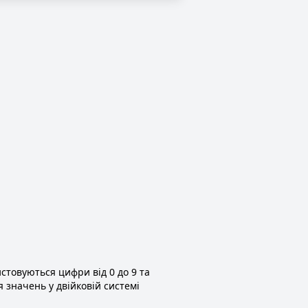
стовуються цифри від 0 до 9 та
я значень у двійковій системі