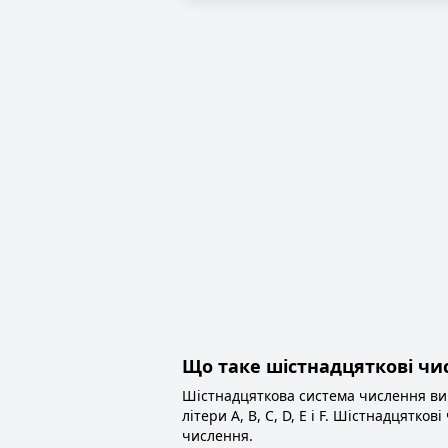
Що таке шістнадцяткові чи
Шістнадцяткова система числення вик
літери A, B, C, D, E і F. Шістнадцятк
числення.