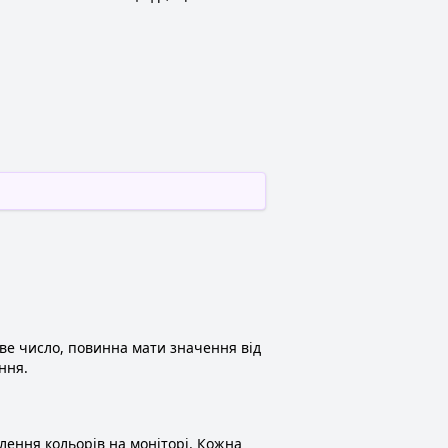
ове число, повинна мати значення від
ння.
влення кольорів на моніторі. Кожна