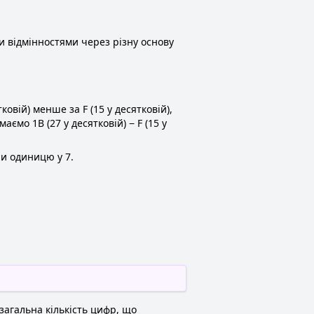
и відмінностями через різну основу
овій) менше за F (15 у десятковій),
мо 1B (27 у десятковій) − F (15 у
ли одиницю у 7.
загальна кількість цифр, що