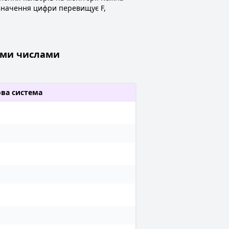
кщо значення цифри перевищує F,
ими числами
ва система