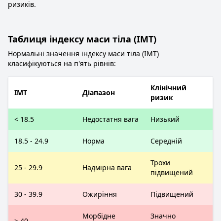
ризиків.
Таблиця індексу маси тіла (ІМТ)
Нормальні значення індексу маси тіла (ІМТ)
класифікуються на п'ять рівнів:
Клінічний
ІМТ
Діапазон
ризик
< 18.5
Недостатня вага
Низький
18.5 - 24.9
Норма
Середній
Трохи
25 - 29.9
Надмірна вага
підвищений
30 - 39.9
Ожиріння
Підвищений
Морбідне
Значно
> 40