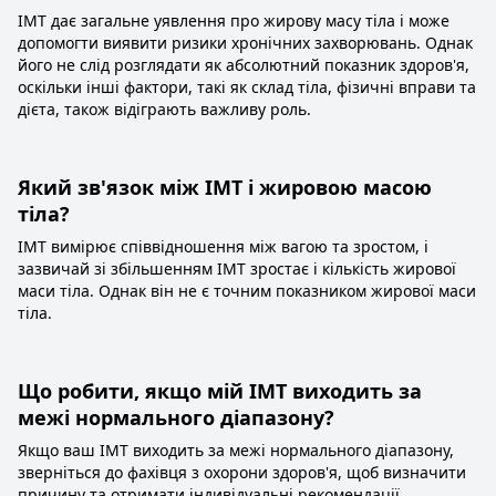
ІМТ дає загальне уявлення про жирову масу тіла і може
допомогти виявити ризики хронічних захворювань. Однак
його не слід розглядати як абсолютний показник здоров'я,
оскільки інші фактори, такі як склад тіла, фізичні вправи та
дієта, також відіграють важливу роль.
Який зв'язок між ІМТ і жировою масою
тіла?
ІМТ вимірює співвідношення між вагою та зростом, і
зазвичай зі збільшенням ІМТ зростає і кількість жирової
маси тіла. Однак він не є точним показником жирової маси
тіла.
Що робити, якщо мій ІМТ виходить за
межі нормального діапазону?
Якщо ваш ІМТ виходить за межі нормального діапазону,
зверніться до фахівця з охорони здоров'я, щоб визначити
причину та отримати індивідуальні рекомендації.