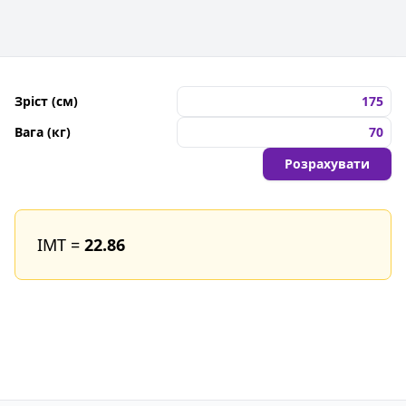
Зріст (см)
Вага (кг)
Розрахувати
ІМТ =
22.86