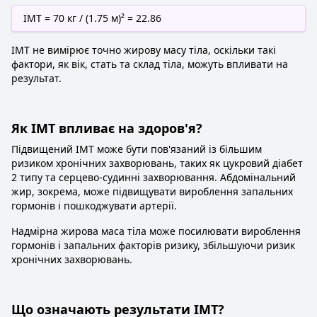
ІМТ = 70 кг / (1.75 м)² = 22.86
ІМТ не вимірює точно жирову масу тіла, оскільки такі
фактори, як вік, стать та склад тіла, можуть впливати на
результат.
Як ІМТ впливає на здоров'я?
Підвищений ІМТ може бути пов'язаний із більшим
ризиком хронічних захворювань, таких як цукровий діабет
2 типу та серцево-судинні захворювання. Абдомінальний
жир, зокрема, може підвищувати вироблення запальних
гормонів і пошкоджувати артерії.
Надмірна жирова маса тіла може посилювати вироблення
гормонів і запальних факторів ризику, збільшуючи ризик
хронічних захворювань.
Що означають результати ІМТ?