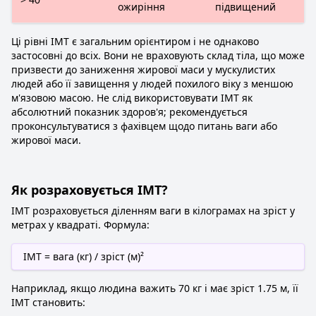
ожиріння
підвищений
Ці рівні ІМТ є загальним орієнтиром і не однаково
застосовні до всіх. Вони не враховують склад тіла, що може
призвести до заниження жирової маси у мускулистих
людей або її завищення у людей похилого віку з меншою
м'язовою масою. Не слід використовувати ІМТ як
абсолютний показник здоров'я; рекомендується
проконсультуватися з фахівцем щодо питань ваги або
жирової маси.
Як розраховується ІМТ?
ІМТ розраховується діленням ваги в кілограмах на зріст у
метрах у квадраті. Формула:
ІМТ = вага (кг) / зріст (м)²
Наприклад, якщо людина важить 70 кг і має зріст 1.75 м, її
ІМТ становить: