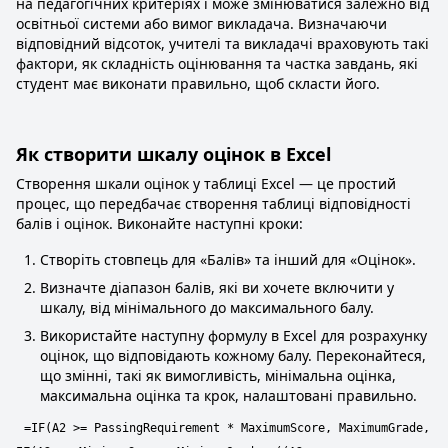
на педагогічних критеріях і може змінюватися залежно від
освітньої системи або вимог викладача. Визначаючи
відповідний відсоток, учителі та викладачі враховують такі
фактори, як складність оцінювання та частка завдань, які
студент має виконати правильно, щоб скласти його.
Як створити шкалу оцінок в Excel
Створення шкали оцінок у таблиці Excel — це простий
процес, що передбачає створення таблиці відповідності
балів і оцінок. Виконайте наступні кроки:
Створіть стовпець для «Балів» та інший для «Оцінок».
Визначте діапазон балів, які ви хочете включити у
шкалу, від мінімального до максимального балу.
Використайте наступну формулу в Excel для розрахунку
оцінок, що відповідають кожному балу. Переконайтеся,
що змінні, такі як вимогливість, мінімальна оцінка,
максимальна оцінка та крок, налаштовані правильно.
=IF(A2 >= PassingRequirement * MaximumScore, MaximumGrade,