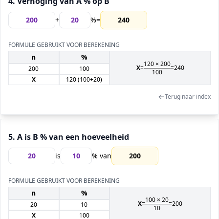
4. Verhoging van A % op B
+
%
=
240
FORMULE GEBRUIKT VOOR BEREKENING
n
%
120
×
200
X
=
=
240
200
100
100
X
120
(100+
20
)
Terug naar index
5. A is B % van een hoeveelheid
is
% van
200
FORMULE GEBRUIKT VOOR BEREKENING
n
%
100 ×
20
X
=
=
200
20
10
10
X
100