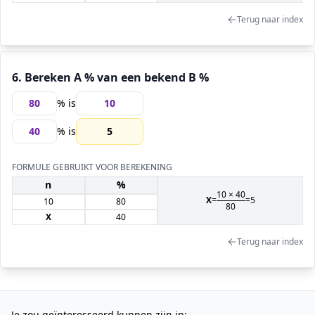
Terug naar index
6. Bereken A % van een bekend B %
% is
% is
5
FORMULE GEBRUIKT VOOR BEREKENING
n
%
10
×
40
X
=
=
5
10
80
80
X
40
Terug naar index
Je zou geïnteresseerd kunnen zijn in: