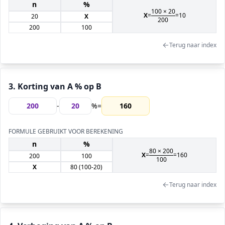
n
%
100 ×
20
X
=
=
10
20
X
200
200
100
Terug naar index
3. Korting van A % op B
-
%
=
160
FORMULE GEBRUIKT VOOR BEREKENING
n
%
80
×
200
X
=
=
160
200
100
100
X
80
(100-
20
)
Terug naar index