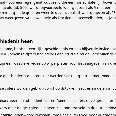
naf 4000 een regel geïntroduceerd die een horizontale lijn boven 
gvuldigd. 5000 wordt bijvoorbeeld weergegeven als V met een ho
niet-gehele getallen weer te geven, zoals ½ weergegeven als "S" 
het weergeven van zowel hele als fractionele hoeveelheden, blijv
chiedenis heen
ude Rome, hebben een rijke geschiedenis en een blijvende invloe
elen Romeinse cijfers nog steeds een cruciale rol op verschillende
zijn een klassieke keuze op wijzerplaten voor het aangeven van ur
 geschiedenis en literatuur worden vaak uitgedrukt met Romeinse 
e cijfers worden gebruikt om hoofdstukken, secties en delen in
narchieën en adel identificeren Romeinse cijfers opvolgers en er
zers door de geschiedenis heen zijn onderscheiden door Romeinse 
ntatie:
Tegenwoordig komen Romeinse cijfers veel voor in academ