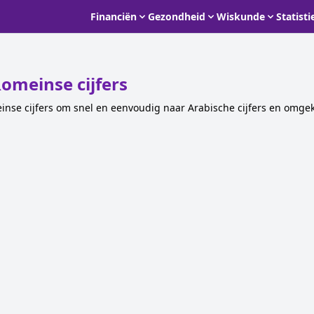
Financiën
Gezondheid
Wiskunde
Statisti
omeinse cijfers
nse cijfers om snel en eenvoudig naar Arabische cijfers en omgeke