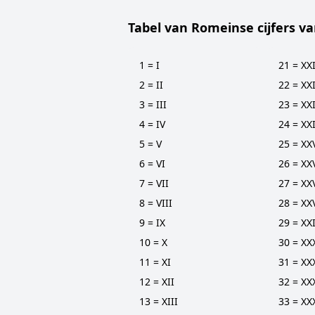
Tabel van Romeinse cijfers va
1 = I
21 = XX
2 = II
22 = XXI
3 = III
23 = XXI
4 = IV
24 = XX
5 = V
25 = XX
6 = VI
26 = XX
7 = VII
27 = XX
8 = VIII
28 = XXV
9 = IX
29 = XX
10 = X
30 = XX
11 = XI
31 = XX
12 = XII
32 = XX
13 = XIII
33 = XXX