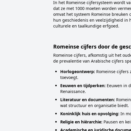
In het Romeinse cijfersysteem wordt va
dat ze met 1000 moeten worden vermeni
omvat het systeem Romeinse breuken om 
hun geschiedenis en veelzijdigheid in 
culturele en taalkundige erfgoed.
Romeinse cijfers door de ges
Romeinse cijfers, afkomstig uit het o
de prevalentie van Arabische cijfers sp
Horlogeontwerp:
Romeinse cijfers 
toevoegt.
Eeuwen en tijdperken:
Eeuwen in de
Renaissance.
Literatuur en documenten:
Romeins
wat structuur en organisatie biedt.
Koninklijk huis en opvolging:
In mo
Religie en hiërarchie:
Pausen en kei
Academische en juridische docume