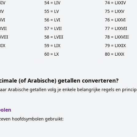
XIV
54 = LIV
74 = LXXIV
XV
55 = LV
75 = LXXV
XVI
56 = LVI
76 = LXXVI
XVII
57 = LVII
77 = LXXVII
XVIII
58 = LVIII
78 = LXXVIII
XIX
59 = LIX
79 = LXXIX
60 = LX
80 = LXXX
cimale (of Arabische) getallen converteren?
aar Arabische getallen volg je enkele belangrijke regels en princi
bolen
zeven hoofdsymbolen gebruikt: