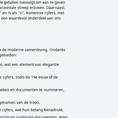
de getallen toevoegt om aan te geven
rizontale streep erboven. Daarnaast
en ⅓ als "U". Romeinse cijfers, met
en een waardevol onderdeel van ons
d op de moderne samenleving. Ondanks
 gebieden:
en, wat een element van elegantie
cijfers, zoals de 19e eeuw of de
 boeken en documenten te nummeren,
fgenamen van de troon.
cijfers, wat hun belang benadrukt.
ische en juridische documenten, waar