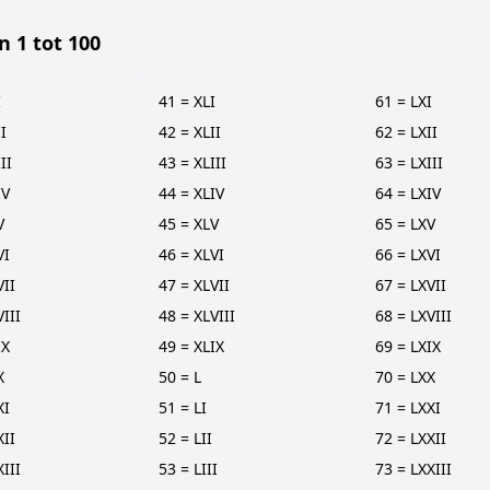
n 1 tot 100
I
41 = XLI
61 = LXI
I
42 = XLII
62 = LXII
II
43 = XLIII
63 = LXIII
IV
44 = XLIV
64 = LXIV
V
45 = XLV
65 = LXV
VI
46 = XLVI
66 = LXVI
VII
47 = XLVII
67 = LXVII
III
48 = XLVIII
68 = LXVIII
IX
49 = XLIX
69 = LXIX
X
50 = L
70 = LXX
XI
51 = LI
71 = LXXI
XII
52 = LII
72 = LXXII
III
53 = LIII
73 = LXXIII