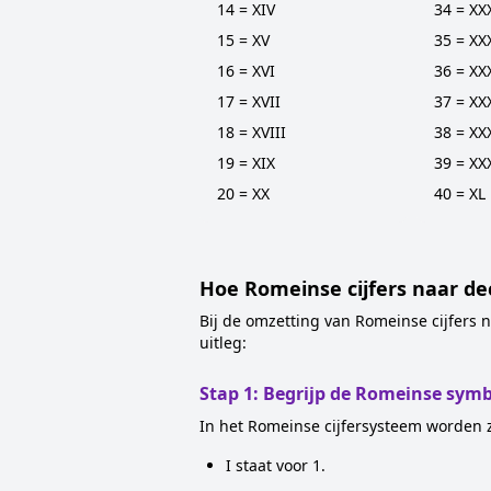
14 = XIV
34 = XX
15 = XV
35 = XX
16 = XVI
36 = XX
17 = XVII
37 = XX
18 = XVIII
38 = XX
19 = XIX
39 = XX
20 = XX
40 = XL
Hoe Romeinse cijfers naar de
Bij de omzetting van Romeinse cijfers n
uitleg:
Stap 1: Begrijp de Romeinse sym
In het Romeinse cijfersysteem worden 
I staat voor 1.