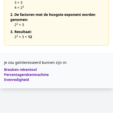
3 = 3
2
4 = 2
2. De factoren met de hoogste exponent worden
genomen:
2
2
× 3
3. Resultaat:
2
2
× 3 =
12
Je zou geïnteresseerd kunnen zijn in:
Breuken rekentool
Percentagerekenmachine
Evenredigheid