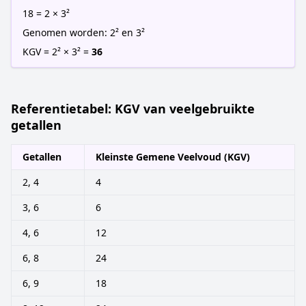
18 = 2 × 3²
Genomen worden: 2² en 3²
KGV = 2² × 3² =
36
Referentietabel: KGV van veelgebruikte
getallen
Getallen
Kleinste Gemene Veelvoud (KGV)
2, 4
4
3, 6
6
4, 6
12
6, 8
24
6, 9
18