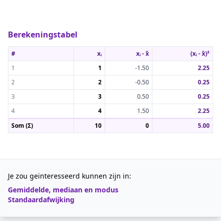
Berekeningstabel
#
xᵢ
xᵢ - x̄
(xᵢ - x̄)²
1
1
-1.50
2.25
2
2
-0.50
0.25
3
3
0.50
0.25
4
4
1.50
2.25
Som (Σ)
10
0
5.00
Je zou geïnteresseerd kunnen zijn in:
Gemiddelde, mediaan en modus
Standaardafwijking