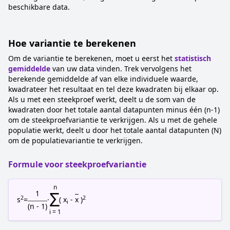
beschikbare data.
Hoe variantie te berekenen
Om de variantie te berekenen, moet u eerst het
statistisch
gemiddelde
van uw data vinden. Trek vervolgens het
berekende gemiddelde af van elke individuele waarde,
kwadrateer het resultaat en tel deze kwadraten bij elkaar op.
Als u met een steekproef werkt, deelt u de som van de
kwadraten door het totale aantal datapunten minus één (n-1)
om de steekproefvariantie te verkrijgen. Als u met de gehele
populatie werkt, deelt u door het totale aantal datapunten (N)
om de populatievariantie te verkrijgen.
Formule voor steekproefvariantie
n
Σ
1
2
2
s
=
·
( x
-
x
)
i
(n - 1)
i = 1