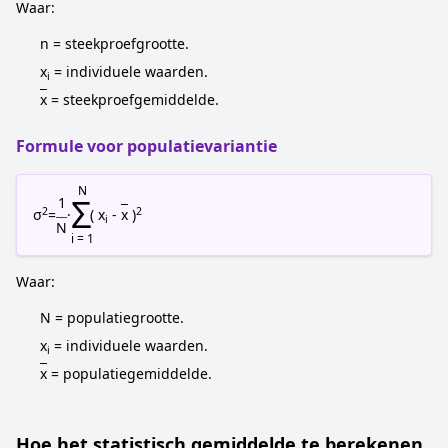
Waar:
n = steekproefgrootte.
x
= individuele waarden.
i
x
= steekproefgemiddelde.
Formule voor populatievariantie
N
Σ
1
2
2
σ
=
·
( x
-
x
)
i
N
i = 1
Waar:
N = populatiegrootte.
x
= individuele waarden.
i
x
= populatiegemiddelde.
Hoe het statistisch gemiddelde te berekenen