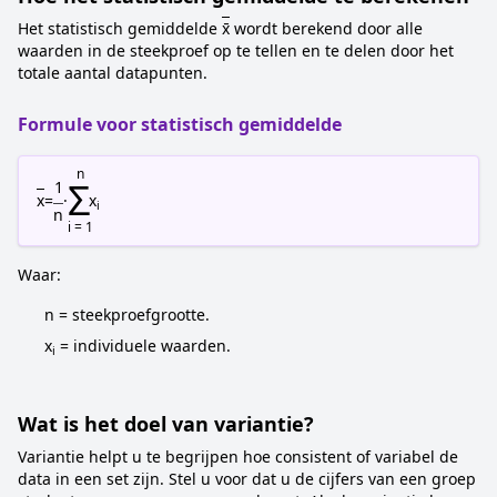
Het statistisch gemiddelde
x̄
wordt berekend door alle
waarden in de steekproef op te tellen en te delen door het
totale aantal datapunten.
Formule voor statistisch gemiddelde
n
Σ
1
x
=
·
x
i
n
i = 1
Waar:
n = steekproefgrootte.
x
= individuele waarden.
i
Wat is het doel van variantie?
Variantie helpt u te begrijpen hoe consistent of variabel de
data in een set zijn. Stel u voor dat u de cijfers van een groep