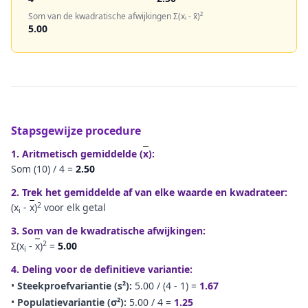
Som van de kwadratische afwijkingen Σ(xᵢ - x̄)²
5.00
Stapsgewijze procedure
1. Aritmetisch gemiddelde (
x
):
Som (
10
) /
4
=
2.50
2. Trek het gemiddelde af van elke waarde en kwadrateer:
2
(x
-
x
)
voor elk getal
i
3. Som van de kwadratische afwijkingen:
2
Σ(x
-
x
)
=
5.00
i
4. Deling voor de definitieve variantie:
•
Steekproefvariantie (s²):
5.00
/ (
4
- 1) =
1.67
•
Populatievariantie (σ²):
5.00
/
4
=
1.25