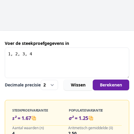
Voer de steekproefgegevens in
Decimale precisie
Wissen
Berekenen
STEEKPROEFVARIANTIE
POPULATIEVARIANTIE
s²
=
1.67
σ²
=
1.25
Aantal waarden (n)
Aritmetisch gemiddelde (x̄)
4
2.50