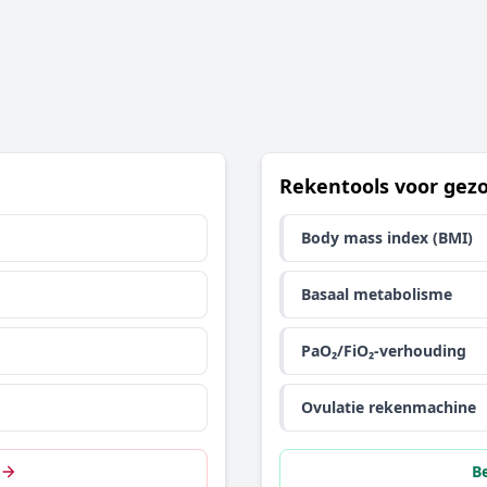
Rekentools voor gez
Body mass index (BMI)
Basaal metabolisme
PaO₂/FiO₂-verhouding
Ovulatie rekenmachine
Be