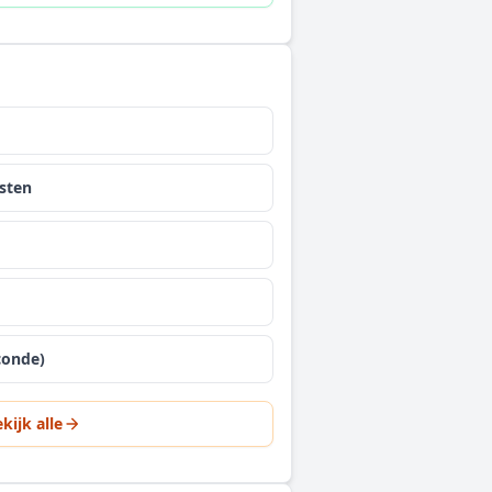
sten
conde)
kijk alle