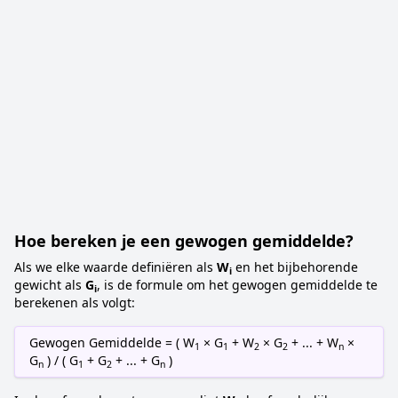
Hoe bereken je een gewogen gemiddelde?
Als we elke waarde definiëren als
W
en het bijbehorende
i
gewicht als
G
, is de formule om het gewogen gemiddelde te
i
berekenen als volgt:
Gewogen Gemiddelde = ( W
× G
+ W
× G
+ ... + W
×
1
1
2
2
n
G
) / ( G
+ G
+ ... + G
)
n
1
2
n