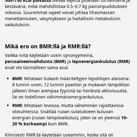
500–750 kcal päivässä
olevaa vajetta pidetään turvallisena ja
kestävänä, mikä mahdollistaa 0.5–0.7 kg painonpudotuksen
viikossa. Suuremmat vajeet voivat johtaa lihasmassan
menettämiseen, väsymykseen ja haitallisiin metabolisiin
vaikutuksiin.
Mikä ero on BMR:llä ja RMR:llä?
Vaikka niitä käytetään usein synonyymeinä,
perusaineenvaihdunta (BMR)
ja
lepoenergiankulutus (RMR)
eivät ole täsmälleen sama asia:
BMR:
Mitataan tiukasti määriteltyjen lepotilojen alaisena:
8 tunnin unen, 12 tunnin paaston ja mukavan lämpötilan
jälkeen ilman aiempaa fyysistä tai henkistä aktiivisuutta.
Se on todellinen vähimmäisenergiankulutus.
RMR:
Mitataan levossa, mutta vähemmän rajoittavissa
olosuhteissa. Sisältää ruoan sulatukseen kuluvan
energian (ruoan lämpövaikutus), joten se on yleensä
10–
20 % korkeampi
kuin BMR.
Kliinisesti RMR:tä käytetään useammin, koska sitä on