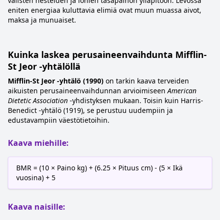
välisten nesteiden ja ionien tasapainon ylläpitoon. Levossa
eniten energiaa kuluttavia elimiä ovat muun muassa aivot,
maksa ja munuaiset.
Kuinka laskea perusaineenvaihdunta Mifflin-
St Jeor -yhtälöllä
Mifflin-St Jeor -yhtälö (1990)
on tarkin kaava terveiden
aikuisten perusaineenvaihdunnan arvioimiseen
American
Dietetic Association
-yhdistyksen mukaan. Toisin kuin Harris-
Benedict -yhtälö (1919), se perustuu uudempiin ja
edustavampiin väestötietoihin.
Kaava miehille:
BMR = (10 × Paino kg) + (6.25 × Pituus cm) - (5 × Ikä
vuosina) + 5
Kaava naisille: