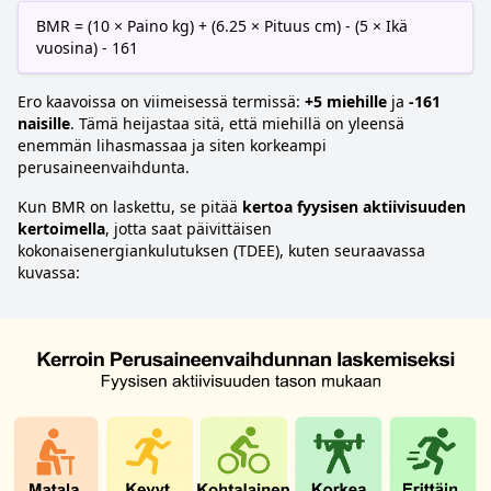
BMR = (10 × Paino kg) + (6.25 × Pituus cm) - (5 × Ikä
vuosina) - 161
Ero kaavoissa on viimeisessä termissä:
+5 miehille
ja
-161
naisille
. Tämä heijastaa sitä, että miehillä on yleensä
enemmän lihasmassaa ja siten korkeampi
perusaineenvaihdunta.
Kun BMR on laskettu, se pitää
kertoa fyysisen aktiivisuuden
kertoimella
, jotta saat päivittäisen
kokonaisenergiankulutuksen (TDEE), kuten seuraavassa
kuvassa: