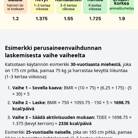
Esimerkki perusaineenvaihdunnan
laskemisesta vaihe vaiheelta
Katsotaan käytännön esimerkki
30-vuotiaasta miehestä
, joka
on 175 cm pitkä, painaa 75 kg ja harrastaa kevyttä liikuntaa
(1–3 kertaa viikossa):
Vaihe 1 – Sovella kaava:
BMR = (10 × 75) + (6.25 × 175) - (5
× 30) + 5
Vaihe 2 – Laske:
BMR = 750 + 1093.75 - 150 + 5 =
1698.75
kcal/päivä
Vaihe 3 – Säädä aktiivisuuden mukaan:
TDEE = 1698.75 ×
1.375 (kevyt kerroin) =
2336 kcal/päivä
Esimerkki
25-vuotiaalle naiselle
, joka on 165 cm pitkä, painaa