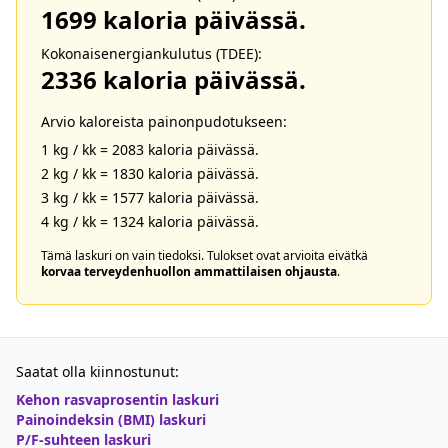
1699
kaloria päivässä.
Kokonaisenergiankulutus (TDEE):
2336
kaloria päivässä.
Arvio kaloreista painonpudotukseen:
1 kg / kk =
2083
kaloria päivässä.
2 kg / kk =
1830
kaloria päivässä.
3 kg / kk =
1577
kaloria päivässä.
4 kg / kk =
1324
kaloria päivässä.
Tämä laskuri on vain tiedoksi. Tulokset ovat arvioita eivätkä
korvaa terveydenhuollon ammattilaisen ohjausta
.
Saatat olla kiinnostunut:
Kehon rasvaprosentin laskuri
Painoindeksin (BMI) laskuri
P/F-suhteen laskuri