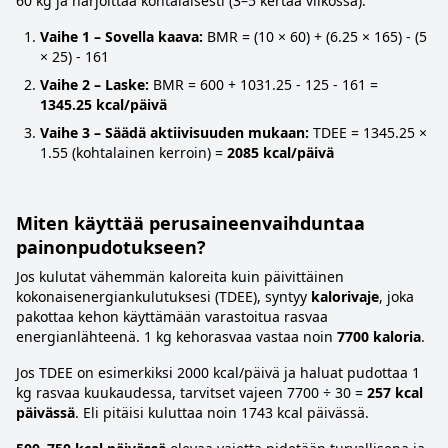
60 kg ja harjoittaa kohtalaisesti (3–5 kertaa viikossa):
Vaihe 1 – Sovella kaava:
BMR = (10 × 60) + (6.25 × 165) - (5
× 25) - 161
Vaihe 2 – Laske:
BMR = 600 + 1031.25 - 125 - 161 =
1345.25 kcal/päivä
Vaihe 3 – Säädä aktiivisuuden mukaan:
TDEE = 1345.25 ×
1.55 (kohtalainen kerroin) =
2085 kcal/päivä
Miten käyttää perusaineenvaihduntaa
painonpudotukseen?
Jos kulutat vähemmän kaloreita kuin päivittäinen
kokonaisenergiankulutuksesi (TDEE), syntyy
kalorivaje
, joka
pakottaa kehon käyttämään varastoitua rasvaa
energianlähteenä. 1 kg kehorasvaa vastaa noin
7700 kaloria
.
Jos TDEE on esimerkiksi 2000 kcal/päivä ja haluat pudottaa 1
kg rasvaa kuukaudessa, tarvitset vajeen 7700 ÷ 30 =
257 kcal
päivässä
. Eli pitäisi kuluttaa noin 1743 kcal päivässä.