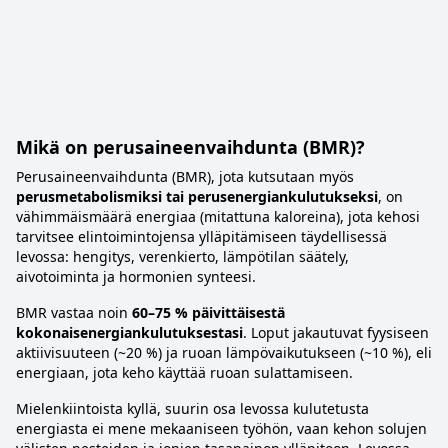
Mikä on perusaineenvaihdunta (BMR)?
Perusaineenvaihdunta (BMR), jota kutsutaan myös
perusmetabolismiksi tai perusenergiankulutukseksi
, on
vähimmäismäärä energiaa (mitattuna kaloreina), jota kehosi
tarvitsee elintoimintojensa ylläpitämiseen täydellisessä
levossa: hengitys, verenkierto, lämpötilan säätely,
aivotoiminta ja hormonien synteesi.
BMR vastaa noin
60–75 % päivittäisestä
kokonaisenergiankulutuksestasi
. Loput jakautuvat fyysiseen
aktiivisuuteen (~20 %) ja ruoan lämpövaikutukseen (~10 %), eli
energiaan, jota keho käyttää ruoan sulattamiseen.
Mielenkiintoista kyllä, suurin osa levossa kulutetusta
energiasta ei mene mekaaniseen työhön, vaan kehon solujen