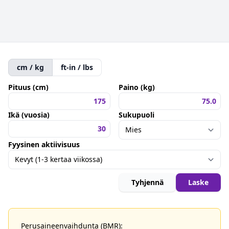
cm / kg
ft-in / lbs
Pituus (cm)
Paino (kg)
Ikä (vuosia)
Sukupuoli
Fyysinen aktiivisuus
Tyhjennä
Laske
Perusaineenvaihdunta (BMR):