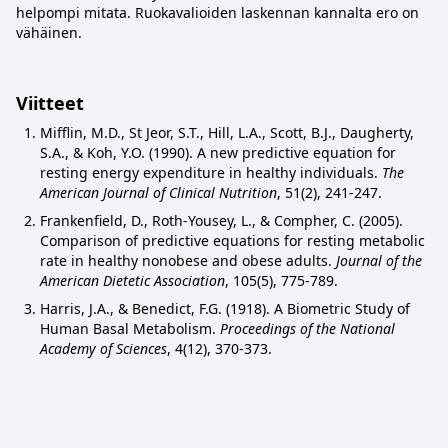
helpompi mitata. Ruokavalioiden laskennan kannalta ero on
vähäinen.
Viitteet
Mifflin, M.D., St Jeor, S.T., Hill, L.A., Scott, B.J., Daugherty,
S.A., & Koh, Y.O. (1990). A new predictive equation for
resting energy expenditure in healthy individuals.
The
American Journal of Clinical Nutrition
, 51(2), 241-247.
Frankenfield, D., Roth-Yousey, L., & Compher, C. (2005).
Comparison of predictive equations for resting metabolic
rate in healthy nonobese and obese adults.
Journal of the
American Dietetic Association
, 105(5), 775-789.
Harris, J.A., & Benedict, F.G. (1918). A Biometric Study of
Human Basal Metabolism.
Proceedings of the National
Academy of Sciences
, 4(12), 370-373.