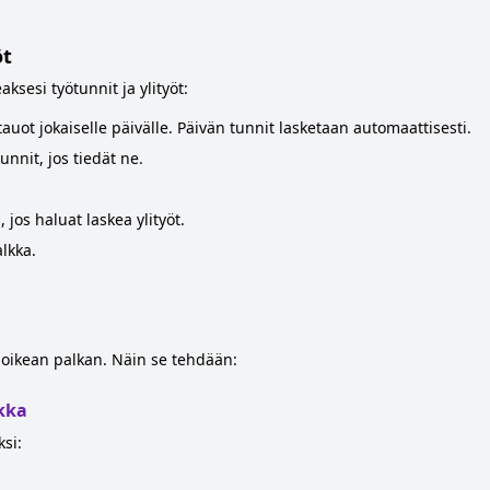
öt
aksesi työtunnit ja ylityöt:
auot jokaiselle päivälle. Päivän tunnit lasketaan automaattisesti.
nnit, jos tiedät ne.
 jos haluat laskea ylityöt.
alkka.
oikean palkan. Näin se tehdään:
lkka
ksi: