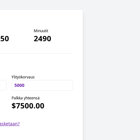
t
Minuutit
.50
2490
Ylityökorvaus
Palkka yhteensä
$7500.00
lasketaan?