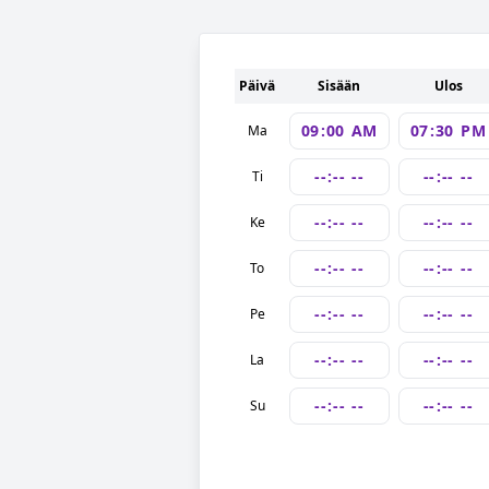
Päivä
Sisään
Ulos
Ma
Ti
Ke
To
Pe
La
Su