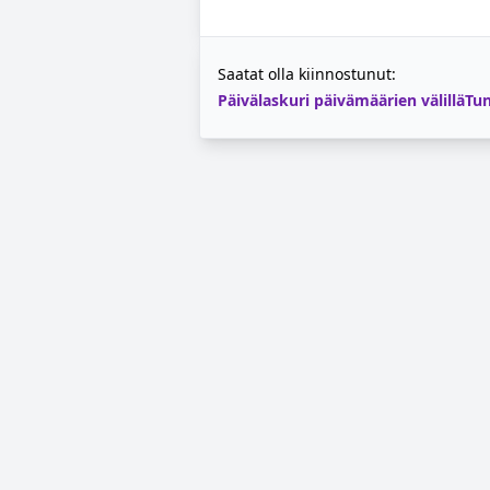
Saatat olla kiinnostunut:
Päivälaskuri päivämäärien välillä
Tun