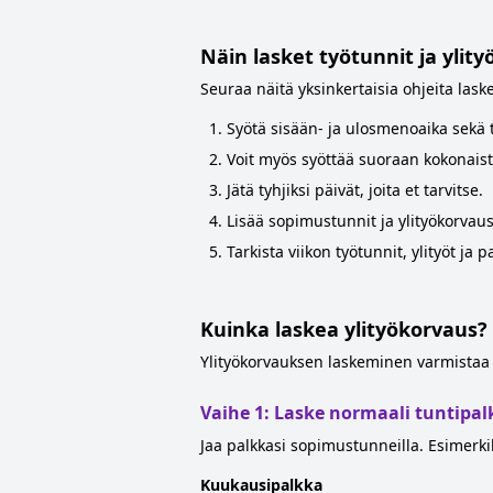
Näin lasket työtunnit ja ylity
Seuraa näitä yksinkertaisia ohjeita laske
Syötä sisään- ja ulosmenoaika sekä t
Voit myös syöttää suoraan kokonaistu
Jätä tyhjiksi päivät, joita et tarvitse.
Lisää sopimustunnit ja ylityökorvaus,
Tarkista viikon työtunnit, ylityöt ja p
Kuinka laskea ylityökorvaus?
Ylityökorvauksen laskeminen varmistaa 
Vaihe 1: Laske normaali tuntipa
Jaa palkkasi sopimustunneilla. Esimerki
Kuukausipalkka