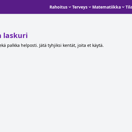
Rahoitus
Terveys
Matematiikka
Til
n laskuri
ekä palkka helposti. Jätä tyhjiksi kentät, joita et käytä.