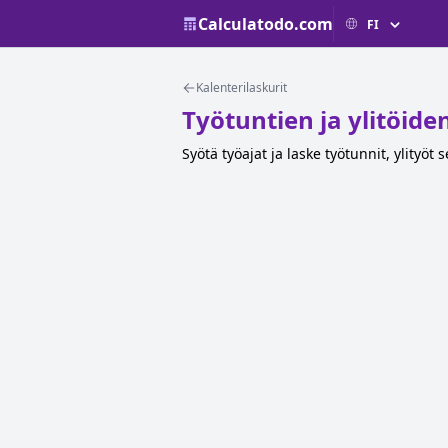
Calculatodo.com
Kalenterilaskurit
Työtuntien ja ylitöide
Syötä työajat ja laske työtunnit, ylityöt s