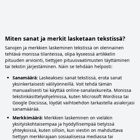
Miten sanat ja merkit lasketaan tekstissä?
Sanojen ja merkkien laskeminen tekstissä on olennainen
tehtävä monissa tilanteissa, olipa kyseessä artikkelin
pituuden arviointi, tiettyjen pituusvaatimusten täyttäminen
tai tekstin järjestäminen. Näin se tehdään helposti:
Sanamäärä:
Laskeaksesi sanat tekstissä, erota sanat
yksinkertaisesti välilyönneillä. Voit tehdä tämän
manuaalisesti tai käyttää online-sanalaskureita. Monissa
tekstinkäsittelyohjelmissa, kuten Microsoft Wordissa tai
Google Docsissa, löydät vaihtoehdon tarkastella asiakirjasi
sanamäärää.
Merkkimäärä:
Merkkien laskeminen on vieläkin
yksityiskohtaisempaa ja hyödyllisempää tietyissä
yhteyksissä, kuten silloin, kun viestin on mahduttava
tiettyyn merkkirajaan sosiaalisessa mediassa tai