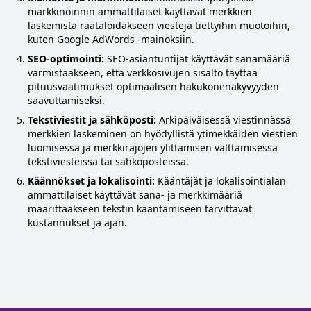
markkinoinnin ammattilaiset käyttävät merkkien
laskemista räätälöidäkseen viestejä tiettyihin muotoihin,
kuten Google AdWords -mainoksiin.
SEO-optimointi:
SEO-asiantuntijat käyttävät sanamääriä
varmistaakseen, että verkkosivujen sisältö täyttää
pituusvaatimukset optimaalisen hakukonenäkyvyyden
saavuttamiseksi.
Tekstiviestit ja sähköposti:
Arkipäiväisessä viestinnässä
merkkien laskeminen on hyödyllistä ytimekkäiden viestien
luomisessa ja merkkirajojen ylittämisen välttämisessä
tekstiviesteissä tai sähköposteissa.
Käännökset ja lokalisointi:
Kääntäjät ja lokalisointialan
ammattilaiset käyttävät sana- ja merkkimääriä
määrittääkseen tekstin kääntämiseen tarvittavat
kustannukset ja ajan.