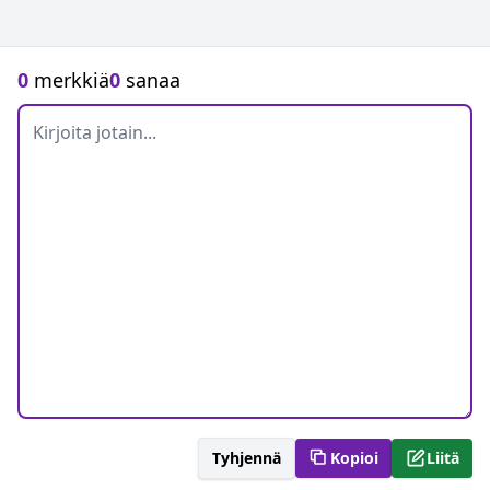
0
merkkiä
0
sanaa
Tyhjennä
Kopioi
Liitä