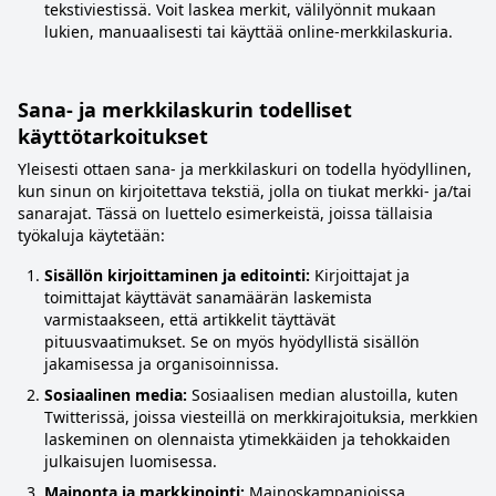
tekstiviestissä. Voit laskea merkit, välilyönnit mukaan
lukien, manuaalisesti tai käyttää online-merkkilaskuria.
Sana- ja merkkilaskurin todelliset
käyttötarkoitukset
Yleisesti ottaen sana- ja merkkilaskuri on todella hyödyllinen,
kun sinun on kirjoitettava tekstiä, jolla on tiukat merkki- ja/tai
sanarajat. Tässä on luettelo esimerkeistä, joissa tällaisia
työkaluja käytetään:
Sisällön kirjoittaminen ja editointi:
Kirjoittajat ja
toimittajat käyttävät sanamäärän laskemista
varmistaakseen, että artikkelit täyttävät
pituusvaatimukset. Se on myös hyödyllistä sisällön
jakamisessa ja organisoinnissa.
Sosiaalinen media:
Sosiaalisen median alustoilla, kuten
Twitterissä, joissa viesteillä on merkkirajoituksia, merkkien
laskeminen on olennaista ytimekkäiden ja tehokkaiden
julkaisujen luomisessa.
Mainonta ja markkinointi:
Mainoskampanjoissa