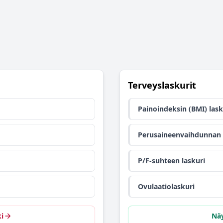
Terveyslaskurit
Painoindeksin (BMI) lask
Perusaineenvaihdunnan 
P/F-suhteen laskuri
Ovulaatiolaskuri
i
Näy