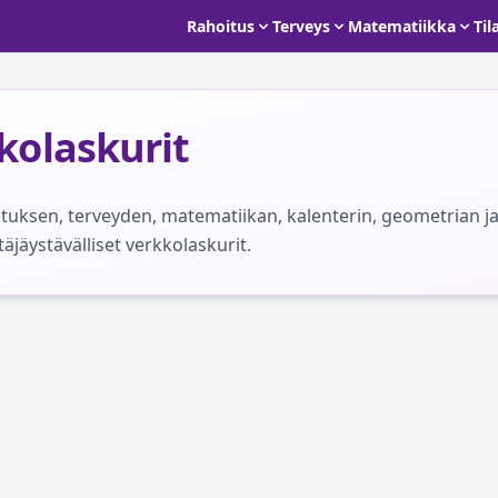
Rahoitus
Terveys
Matematiikka
Til
kolaskurit
uksen, terveyden, matematiikan, kalenterin, geometrian ja
ttäjäystävälliset verkkolaskurit.