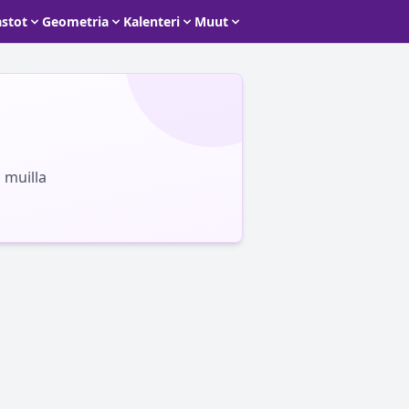
astot
Geometria
Kalenteri
Muut
 muilla