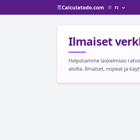
Calculatodo.com
Ilmaiset verk
Helpotamme laskelmiasi rahoit
aloilla. Ilmaiset, nopeat ja käy