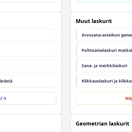
Muut laskurit
Arvosana-asteikon gener
Polttoainelaskuri matkal
Sana- ja merkkilaskuri
ärästä
Klikkauslaskuri ja klikk
i
Näy
Geometrian laskurit