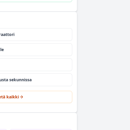
aattori
le
austa sekunnissa
tä kaikki