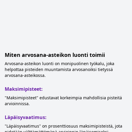
Miten arvosana-asteikon luonti toimii
Arvosana-asteikon luonti on monipuolinen työkalu, joka
helpottaa pisteiden muuntamista arvosanoiksi tietyssä
arvosana-asteikossa.
Maksimipisteet:
"Maksimipisteet" edustavat korkeimpia mahdollisia pisteitä
arvioinnissa.
Läpäisyvaatimus:
"Läpäisyvaatimus" on prosenttiosuus maksimipisteistä, jota
pidetään välttämättömänä arvioinnin läpäisemiseksi.