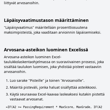
liittyvät arvosanoihin.
Läpäisyvaatimustason määrittäminen
"Läpäisyvaatimus" määritellään prosenttiosuutena
maksimipisteistä, joka vaaditaan arvioinnin läpäisemiseksi.
Arvosana-asteikon luominen Excelissä
Arvosana-asteikon luominen Excel-
taulukkolaskentaohjelmassa on suoraviivainen prosessi, joka
sisältää taulukon luomisen, joka yhdistää pisteet vastaaviin
arvosanoihin.
Luo sarake "Pisteille" ja toinen "Arvosanoille".
Määritä pisteväli, jonka haluat sisällyttää asteikkoosi.
Käytä seuraavaa Excel-kaavaa laskeaksesi kutakin pistettä
vastaavat arvosanat.
=IF(A2 >= PassingRequirement * MaxScore, MaxGrade, IF(A2