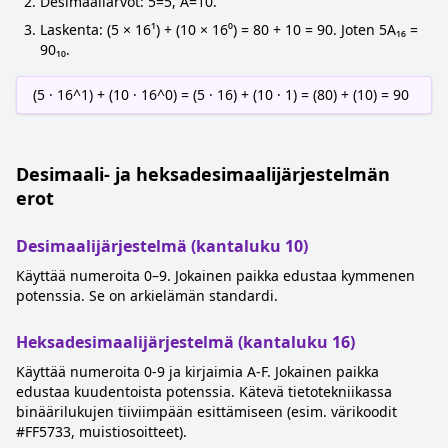
Desimaaliarvot: 5=5, A=10.
Laskenta: (5 × 16¹) + (10 × 16⁰) = 80 + 10 = 90. Joten 5A₁₆ =
90₁₀.
(5 · 16^1) + (10 · 16^0) = (5 · 16) + (10 · 1) = (80) + (10) = 90
Desimaali- ja heksadesimaalijärjestelmän
erot
Desimaalijärjestelmä (kantaluku 10)
Käyttää numeroita 0–9. Jokainen paikka edustaa kymmenen
potenssia. Se on arkielämän standardi.
Heksadesimaalijärjestelmä (kantaluku 16)
Käyttää numeroita 0-9 ja kirjaimia A-F. Jokainen paikka
edustaa kuudentoista potenssia. Kätevä tietotekniikassa
binäärilukujen tiiviimpään esittämiseen (esim. värikoodit
#FF5733, muistiosoitteet).