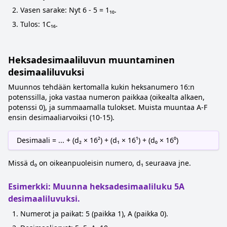
Vasen sarake: Nyt 6 - 5 = 1₁₀.
Tulos: 1C₁₆.
Heksadesimaaliluvun muuntaminen
desimaaliluvuksi
Muunnos tehdään kertomalla kukin heksanumero 16:n
potenssilla, joka vastaa numeron paikkaa (oikealta alkaen,
potenssi 0), ja summaamalla tulokset. Muista muuntaa A-F
ensin desimaaliarvoiksi (10-15).
Desimaali = ... + (d₂ × 16²) + (d₁ × 16¹) + (d₀ × 16⁰)
Missä d₀ on oikeanpuoleisin numero, d₁ seuraava jne.
Esimerkki: Muunna heksadesimaaliluku 5A
desimaaliluvuksi.
Numerot ja paikat: 5 (paikka 1), A (paikka 0).