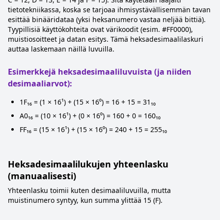
tietotekniikassa, koska se tarjoaa ihmisystävällisemmän tavan
esittää binääridataa (yksi heksanumero vastaa neljää bittiä).
Tyypillisiä käyttökohteita ovat värikoodit (esim. #FF0000),
muistiosoitteet ja datan esitys. Tämä heksadesimaalilaskuri
auttaa laskemaan näillä luvuilla.
Esimerkkejä heksadesimaaliluvuista (ja niiden
desimaaliarvot):
1F₁₆ = (1 × 16¹) + (15 × 16⁰) = 16 + 15 = 31₁₀
A0₁₆ = (10 × 16¹) + (0 × 16⁰) = 160 + 0 = 160₁₀
FF₁₆ = (15 × 16¹) + (15 × 16⁰) = 240 + 15 = 255₁₀
Heksadesimaalilukujen yhteenlasku
(manuaalisesti)
Yhteenlasku toimii kuten desimaaliluvuilla, mutta
muistinumero syntyy, kun summa ylittää 15 (F).