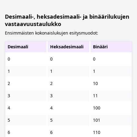
Desimaali-, heksadesimaali- ja binäärilukujen
vastaavuustaulukko
Ensimmäisten kokonaislukujen esitysmuodot:
Desimaali
Heksadesimaali
Binääri
0
0
0
1
1
1
2
2
10
3
3
11
4
4
100
5
5
101
6
6
110