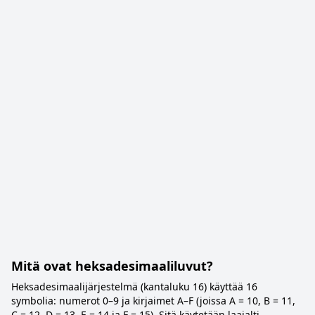
Mitä ovat heksadesimaaliluvut?
Heksadesimaalijärjestelmä (kantaluku 16) käyttää 16
symbolia: numerot 0–9 ja kirjaimet A–F (joissa A = 10, B = 11,
C = 12, D = 13, E = 14 ja F = 15). Sitä käytetään laajalti