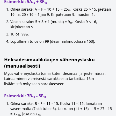
Esimerkki: 5A₁₆ + 3F₁₆
Oikea sarake: A + F = 10 + 15 = 25₁₀. Koska 25 > 15, jaetaan
16:lla: 25 / 16 = 1 jää 9. Kirjoitetaan 9, muistiin 1.
Vasen sarake: 5 + 3 + 1 (muisti) = 9₁₀. Koska 9 < 16,
kirjoitetaan 9.
Tulos: 99₁₆.
Lopullinen tulos on 99 (desimaalimuodossa 153).
Heksadesimaalilukujen vähennyslasku
(manuaalisesti)
Myös vähennyslasku toimii kuten desimaalijärjestelmässä.
Lainaaminen viereisestä sarakkeesta tarkoittaa 16:n
lisäämistä nykyiseen sarakkeeseen.
Esimerkki: 7B₁₆ - 5F₁₆
Oikea sarake: B - F = 11 - 15. Koska 11 < 15, lainataan
vasemmalta (7:stä tulee 6). Lasku on (11 + 16) - 15 = 27 - 15
= 12₁₀, joka on C₁₆.