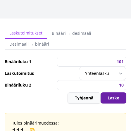
Laskutoimitukset
Binääri → desimaali
Desimaali → binääri
Binääriluku 1
Laskutoimitus
Binääriluku 2
Tyhjennä
Laske
Tulos binäärimuodossa:
111