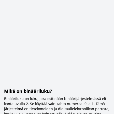
Mikä on binääriluku?
Binääriluku on luku, joka esitetään binäärijärjestelmässä eli
kantaluvulla 2. Se käyttää vain kahta numeroa: 0 ja 1. Tämä
järjestelmä on tietokoneiden ja digitaalielektroniikan perusta,
koska 0 ja 1 vastaavat helposti sähköisiä tiloja (esim. virta