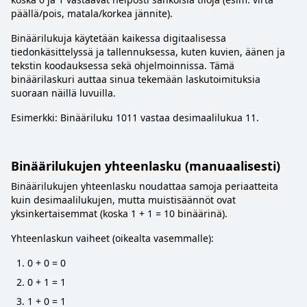
päällä/pois, matala/korkea jännite).
Binäärilukuja käytetään kaikessa digitaalisessa
tiedonkäsittelyssä ja tallennuksessa, kuten kuvien, äänen ja
tekstin koodauksessa sekä ohjelmoinnissa. Tämä
binäärilaskuri auttaa sinua tekemään laskutoimituksia
suoraan näillä luvuilla.
Esimerkki: Binääriluku 1011 vastaa desimaalilukua 11.
Binäärilukujen yhteenlasku (manuaalisesti)
Binäärilukujen yhteenlasku noudattaa samoja periaatteita
kuin desimaalilukujen, mutta muistisäännöt ovat
yksinkertaisemmat (koska 1 + 1 = 10 binäärinä).
Yhteenlaskun vaiheet (oikealta vasemmalle):
0 + 0 = 0
0 + 1 = 1
1 + 0 = 1