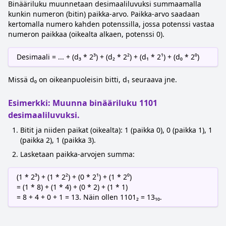
Binääriluku muunnetaan desimaaliluvuksi summaamalla
kunkin numeron (bitin) paikka-arvo. Paikka-arvo saadaan
kertomalla numero kahden potenssilla, jossa potenssi vastaa
numeron paikkaa (oikealta alkaen, potenssi 0).
Desimaali = ... + (d₃ * 2³) + (d₂ * 2²) + (d₁ * 2¹) + (d₀ * 2⁰)
Missä d₀ on oikeanpuoleisin bitti, d₁ seuraava jne.
Esimerkki: Muunna binääriluku 1101
desimaaliluvuksi.
Bitit ja niiden paikat (oikealta): 1 (paikka 0), 0 (paikka 1), 1
(paikka 2), 1 (paikka 3).
Lasketaan paikka-arvojen summa:
(1 * 2³) + (1 * 2²) + (0 * 2¹) + (1 * 2⁰)
= (1 * 8) + (1 * 4) + (0 * 2) + (1 * 1)
= 8 + 4 + 0 + 1 = 13. Näin ollen 1101₂ = 13₁₀.