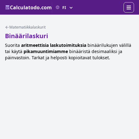
Calculatodo.com
Matematiikkalaskurit
Binäärilaskuri
Suorita
aritmeettisia laskutoimituksia
binäärilukujen välillä
tai käytä
pikamuuntimiamme
binääristä desimaaliksi ja
päinvastoin. Tarkat ja helposti kopioitavat tulokset.