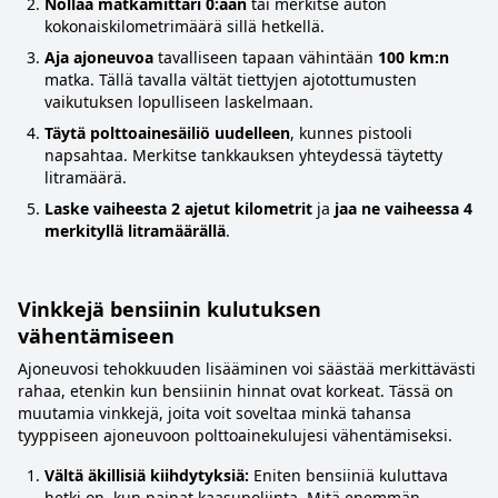
Nollaa matkamittari 0:aan
tai merkitse auton
kokonaiskilometrimäärä sillä hetkellä.
Aja ajoneuvoa
tavalliseen tapaan vähintään
100 km:n
matka. Tällä tavalla vältät tiettyjen ajotottumusten
vaikutuksen lopulliseen laskelmaan.
Täytä polttoainesäiliö uudelleen
, kunnes pistooli
napsahtaa. Merkitse tankkauksen yhteydessä täytetty
litramäärä.
Laske vaiheesta 2 ajetut kilometrit
ja
jaa ne vaiheessa 4
merkityllä litramäärällä
.
Vinkkejä bensiinin kulutuksen
vähentämiseen
Ajoneuvosi tehokkuuden lisääminen voi säästää merkittävästi
rahaa, etenkin kun bensiinin hinnat ovat korkeat. Tässä on
muutamia vinkkejä, joita voit soveltaa minkä tahansa
tyyppiseen ajoneuvoon polttoainekulujesi vähentämiseksi.
Vältä äkillisiä kiihdytyksiä:
Eniten bensiiniä kuluttava
hetki on, kun painat kaasupoljinta. Mitä enemmän