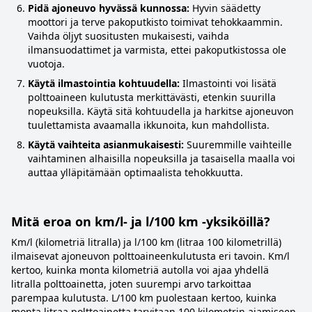
Pidä ajoneuvo hyvässä kunnossa:
Hyvin säädetty
moottori ja terve pakoputkisto toimivat tehokkaammin.
Vaihda öljyt suositusten mukaisesti, vaihda
ilmansuodattimet ja varmista, ettei pakoputkistossa ole
vuotoja.
Käytä ilmastointia kohtuudella:
Ilmastointi voi lisätä
polttoaineen kulutusta merkittävästi, etenkin suurilla
nopeuksilla. Käytä sitä kohtuudella ja harkitse ajoneuvon
tuulettamista avaamalla ikkunoita, kun mahdollista.
Käytä vaihteita asianmukaisesti:
Suuremmille vaihteille
vaihtaminen alhaisilla nopeuksilla ja tasaisella maalla voi
auttaa ylläpitämään optimaalista tehokkuutta.
Mitä eroa on km/l- ja l/100 km -yksiköillä?
Km/l (kilometriä litralla) ja l/100 km (litraa 100 kilometrillä)
ilmaisevat ajoneuvon polttoaineenkulutusta eri tavoin. Km/l
kertoo, kuinka monta kilometriä autolla voi ajaa yhdellä
litralla polttoainetta, joten suurempi arvo tarkoittaa
parempaa kulutusta. L/100 km puolestaan kertoo, kuinka
monta litraa polttoainetta tarvitaan 100 kilometrin ajamiseen,