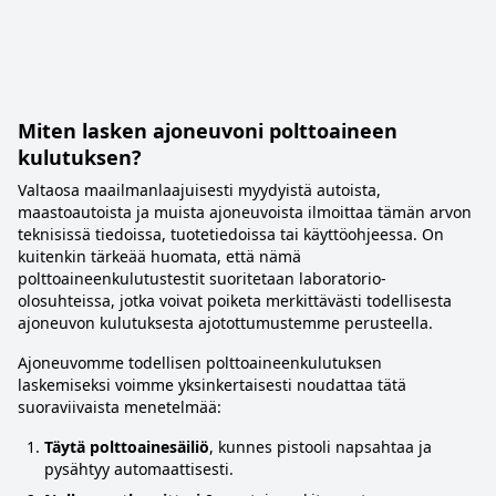
Miten lasken ajoneuvoni polttoaineen
kulutuksen?
Valtaosa maailmanlaajuisesti myydyistä autoista,
maastoautoista ja muista ajoneuvoista ilmoittaa tämän arvon
teknisissä tiedoissa, tuotetiedoissa tai käyttöohjeessa. On
kuitenkin tärkeää huomata, että nämä
polttoaineenkulutustestit suoritetaan laboratorio-
olosuhteissa, jotka voivat poiketa merkittävästi todellisesta
ajoneuvon kulutuksesta ajotottumustemme perusteella.
Ajoneuvomme todellisen polttoaineenkulutuksen
laskemiseksi voimme yksinkertaisesti noudattaa tätä
suoraviivaista menetelmää:
Täytä polttoainesäiliö
, kunnes pistooli napsahtaa ja
pysähtyy automaattisesti.