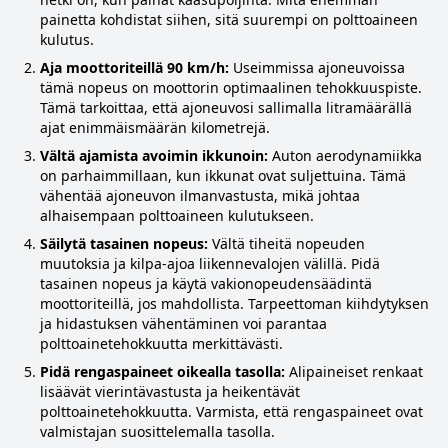
painetta kohdistat siihen, sitä suurempi on polttoaineen
kulutus.
Aja moottoriteillä 90 km/h:
Useimmissa ajoneuvoissa
tämä nopeus on moottorin optimaalinen tehokkuuspiste.
Tämä tarkoittaa, että ajoneuvosi sallimalla litramäärällä
ajat enimmäismäärän kilometrejä.
Vältä ajamista avoimin ikkunoin:
Auton aerodynamiikka
on parhaimmillaan, kun ikkunat ovat suljettuina. Tämä
vähentää ajoneuvon ilmanvastusta, mikä johtaa
alhaisempaan polttoaineen kulutukseen.
Säilytä tasainen nopeus:
Vältä tiheitä nopeuden
muutoksia ja kilpa-ajoa liikennevalojen välillä. Pidä
tasainen nopeus ja käytä vakionopeudensäädintä
moottoriteillä, jos mahdollista. Tarpeettoman kiihdytyksen
ja hidastuksen vähentäminen voi parantaa
polttoainetehokkuutta merkittävästi.
Pidä rengaspaineet oikealla tasolla:
Alipaineiset renkaat
lisäävät vierintävastusta ja heikentävät
polttoainetehokkuutta. Varmista, että rengaspaineet ovat
valmistajan suosittelemalla tasolla.