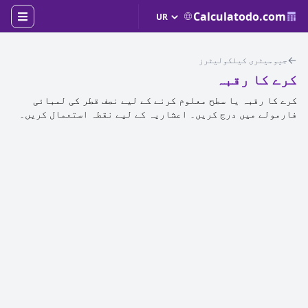
Calculatodo.com
جیومیٹری کیلکولیٹرز
کرے کا رقبہ
کرے کا رقبہ یا سطح معلوم کرنے کے لیے نصف قطر کی لمبائی
فارمولے میں درج کریں۔ اعشاریہ کے لیے نقطہ استعمال کریں۔