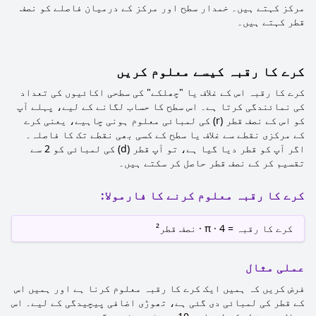
مرکز کہتے ہیں۔ خمدار سطح اور مرکز کے درمیان فاصلے کو نصف
قطر کہتے ہیں۔
کرے کا رقبہ کیسے معلوم کریں
کرے کا رقبہ اس کے غلاف یا "چھلکے" کی سطحی اکائیوں کی تعداد
کی نمائندگی کرتا ہے۔ اس سطح کا حساب لگانے کے لیے، پہلے آپ
کو اس کے نصف قطر (r) کی لمبائی معلوم ہونی چاہیے، یعنی کرے
کے مرکزی نقطے سے غلاف یا سطح کے کسی بھی نقطے تک کا فاصلہ۔
اگر آپ کو قطر دیا گیا ہے، تو آپ قطر (d) کی لمبائی کو 2 سے
تقسیم کر کے نصف قطر حاصل کر سکتے ہیں۔
کرے کا رقبہ معلوم کرنے کا فارمولا:
کرے کا رقبہ = 4 · π · نصف قطر²
عملی مثال
فرض کریں کہ ہمیں ایک کرے کا رقبہ معلوم کرنا ہے اور ہمیں اس
کے قطر کی لمبائی دی گئی ہے، تھوڑی اضافی پیچیدگی کے لیے۔ اس