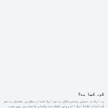
کرہ کیا ہے؟
یہ ایک سہ جہتی ہندسی شکل ہے جو ایک خمدار سطح پر مشتمل ہے جس
کے تمام نقاط ایک اندرونی نقطے سے یکساں فاصلے پر ہیں جسے