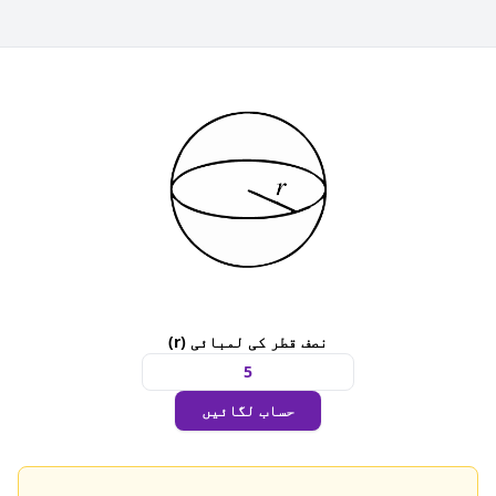
نصف قطر کی لمبائی (r)
حساب لگائیں