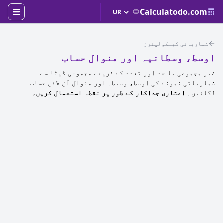
Calculatodo.com
شماریاتی کیلکولیٹرز
اوسط، وسطانیہ اور منوال حساب
غیر مجموعی یا حد اور تعدد کے ذریعے مجموعی ڈیٹا سے
شماریاتی نمونے کی اوسط، وسیطہ اور منوال آن لائن حساب
لگائیں۔
اعشاری جداکار کے طور پر نقطہ استعمال کریں۔