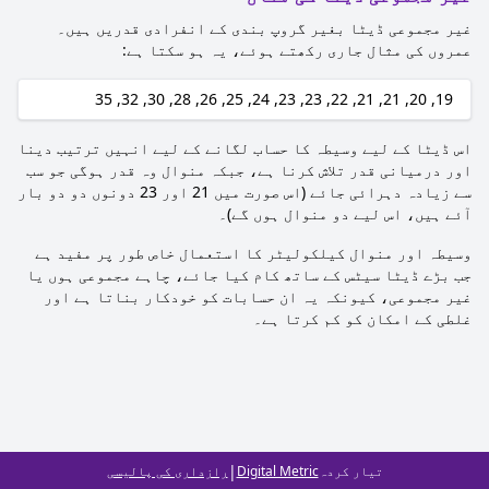
غیر مجموعی ڈیٹا بغیر گروپ بندی کے انفرادی قدریں ہیں۔
عمروں کی مثال جاری رکھتے ہوئے، یہ ہو سکتا ہے:
19, 20, 21, 21, 22, 23, 23, 24, 25, 26, 28, 30, 32, 35
اس ڈیٹا کے لیے وسیطہ کا حساب لگانے کے لیے انہیں ترتیب دینا
اور درمیانی قدر تلاش کرنا ہے، جبکہ منوال وہ قدر ہوگی جو سب
سے زیادہ دہرائی جائے (اس صورت میں 21 اور 23 دونوں دو دو بار
آئے ہیں، اس لیے دو منوال ہوں گے)۔
وسیطہ اور منوال کیلکولیٹر کا استعمال خاص طور پر مفید ہے
جب بڑے ڈیٹا سیٹس کے ساتھ کام کیا جائے، چاہے مجموعی ہوں یا
غیر مجموعی، کیونکہ یہ ان حسابات کو خودکار بناتا ہے اور
غلطی کے امکان کو کم کرتا ہے۔
|
تیار کردہ
Digital Metric
رازداری کی پالیسی