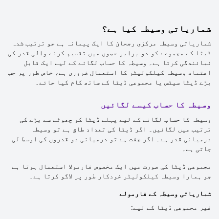
شماریاتی وسیطہ کیا ہے؟
شماریاتی وسیطہ مرکزی رجحان کا ایک پیمانہ ہے جو ترتیب شدہ
ڈیٹا کے مجموعے کو دو برابر حصوں میں تقسیم کرنے والی قدر کی
نمائندگی کرتا ہے۔ وسیطہ کا حساب لگانے کے لیے ایک قابل
اعتماد وسیطہ کیلکولیٹر کا استعمال ضروری ہے، خاص طور پر جب
بڑے ڈیٹا سیٹس یا مجموعی ڈیٹا کے ساتھ کام کیا جائے۔
وسیطہ کا حساب کیسے لگائیں
وسیطہ کا حساب لگانے کے لیے پہلے ڈیٹا کو چھوٹے سے بڑے کی
ترتیب میں لگائیں۔ اگر ڈیٹا کی تعداد طاق ہے تو وسیطہ
درمیانی قدر ہے۔ اگر جفت ہے تو درمیانی دو قدروں کی اوسط لی
جاتی ہے۔
مجموعی ڈیٹا کی صورت میں ایک مخصوص فارمولا استعمال ہوتا ہے
جو ہمارا وسیطہ کیلکولیٹر خودکار طور پر لاگو کرتا ہے۔
شماریاتی وسیطہ کے فارمولے
غیر مجموعی ڈیٹا کے لیے: