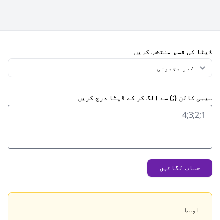
ڈیٹا کی قسم منتخب کریں
سیمی کالن (;) سے الگ کر کے ڈیٹا درج کریں
حساب لگائیں
اوسط