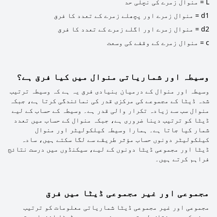
L = منوال زمرے کی نچلی حد
d1 = منوال زمرے اور پچھلے زمرے کے تعدد کا فرق
d2 = منوال زمرے اور اگلے زمرے کے تعدد کا فرق
c = منوال زمرے کے وقفے کی وسعت
وسیطہ اور شماریاتی منوال میں کیا فرق ہے؟
وسیطہ اور منوال کے درمیان بنیادی فرق یہ ہے کہ وسیطہ ترتیب
شدہ ڈیٹا کے مجموعے کی مرکزی قدر کی نمائندگی کرتا ہے، جبکہ
منوال سب سے زیادہ تکرار والی قدر ہے۔ وسیطہ کے حساب کے لیے
ڈیٹا کو ترتیب دینا ضروری ہے، جبکہ منوال کے حساب میں تعدد
شمار کیا جاتا ہے۔ ہمارا وسیطہ کیلکولیٹر اور منوال
کیلکولیٹر دونوں حساب مؤثر طریقے سے لگا سکتے ہیں، سادہ
ڈیٹا اور مجموعی ڈیٹا دونوں کے لیے، سیکنڈوں میں درست نتائج
فراہم کرتے ہیں۔
مجموعی اور غیر مجموعی ڈیٹا میں فرق
مجموعی اور غیر مجموعی ڈیٹا شماریاتی معلومات کو ترتیب
دینے کے دو مختلف طریقے ہیں۔ غیر مجموعی ڈیٹا انفرادی قدروں