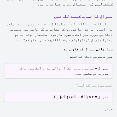
کیلکولیٹر کا استعمال تجویز کیا جاتا ہے۔
منوال کا حساب کیسے لگائیں
منوال کا حساب لگانے کے لیے ڈیٹا کے مجموعے میں سب سے زیادہ
بار آنے والی قدر یا قدروں کی نشاندہی کی جاتی ہے۔ مجموعی
ڈیٹا کی صورت میں ایک مخصوص فارمولا استعمال ہوتا ہے جو
ہمارا منوال کیلکولیٹر درست نتائج کے لیے لاگو کرتا ہے۔
شماریاتی منوال کے فارمولے
غیر مجموعی ڈیٹا کے لیے:
منوال = سب سے زیادہ تکرار والی قدر۔ ایک سے زیادہ
قدریں ہو سکتی ہیں۔
مجموعی ڈیٹا کے لیے:
منوال = L + [(d1) / (d1 + d2)] × c
جہاں: