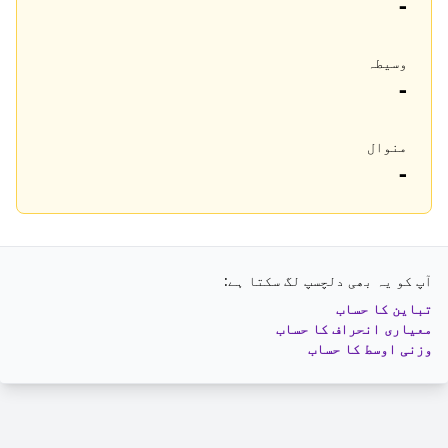
-
وسیطہ
-
منوال
-
آپ کو یہ بھی دلچسپ لگ سکتا ہے:
تباین کا حساب
معیاری انحراف کا حساب
وزنی اوسط کا حساب