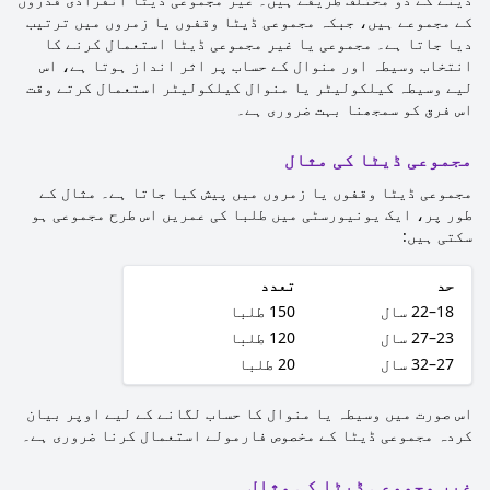
کے مجموعے ہیں، جبکہ مجموعی ڈیٹا وقفوں یا زمروں میں ترتیب
دیا جاتا ہے۔ مجموعی یا غیر مجموعی ڈیٹا استعمال کرنے کا
انتخاب وسیطہ اور منوال کے حساب پر اثر انداز ہوتا ہے، اس
لیے وسیطہ کیلکولیٹر یا منوال کیلکولیٹر استعمال کرتے وقت
اس فرق کو سمجھنا بہت ضروری ہے۔
مجموعی ڈیٹا کی مثال
مجموعی ڈیٹا وقفوں یا زمروں میں پیش کیا جاتا ہے۔ مثال کے
طور پر، ایک یونیورسٹی میں طلبا کی عمریں اس طرح مجموعی ہو
سکتی ہیں:
حد
تعدد
18–22 سال
150 طلبا
23–27 سال
120 طلبا
27–32 سال
20 طلبا
اس صورت میں وسیطہ یا منوال کا حساب لگانے کے لیے اوپر بیان
کردہ مجموعی ڈیٹا کے مخصوص فارمولے استعمال کرنا ضروری ہے۔
غیر مجموعی ڈیٹا کی مثال