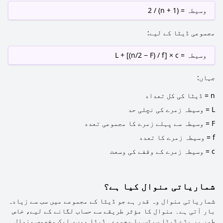
وسیطہ = (n + 1) / 2
مجموعی ڈیٹا کے لیے:
وسیطہ = L + [(n/2 − F) / f] × c
جہاں:
n = ڈیٹا کی کل تعداد
L = وسیطہ زمرے کی نچلی حد
F = وسیطہ سے پہلے زمرے کا مجموعی تعدد
f = وسیطہ زمرے کا تعدد
c = وسیطہ زمرے کے وقفے کی وسعت
شماریاتی منوال کیا ہے؟
شماریاتی منوال وہ قدر ہے جو ڈیٹا کے مجموعے میں سب سے زیادہ
بار آتی ہے۔ منوال کا مؤثر طریقے سے حساب لگانے کے لیے، خاص
طور پر بڑے ڈیٹا سیٹس یا مجموعی ڈیٹا میں، ایک مخصوص منوال