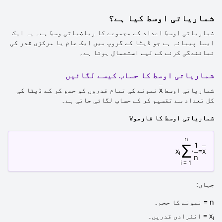
شماریاتی اوسط کیا ہے؟
شماریاتی اوسط اعداد کے مجموعے کا ریاضیاتی وسط ہے۔ یہ ایک
ایسا پیمانہ ہے جو ڈیٹا کے گروپ میں ایک عام یا مرکزی قدر کی
نمائندگی کرنے کے لیے استعمال ہوتا ہے۔
شماریاتی اوسط کا حساب کیسے لگائیں
شماریاتی اوسط
x
نمونے کی تمام قدروں کو جمع کر کے ڈیٹا کی
کل تعداد سے تقسیم کر کے حساب لگائی جاتی ہے۔
شماریاتی اوسط کا فارمولا
n
Σ
1
x
·
=
x
i
n
i = 1
جہاں:
n = نمونے کا حجم۔
x
= انفرادی قدریں۔
i