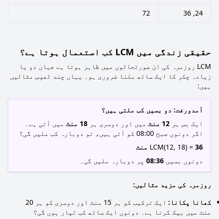
72
24, 36
حقیقی زندگی میں LCM کب استعمال ہوتا ہے؟
LCM روزمرہ کی ان صورتحالوں میں ظاہر ہوتا ہے جہاں دو یا
زیادہ چکر کا ایک ساتھ ملنا ضروری ہو۔ یہاں چند ٹھوس مثالیں
ہیں:
آمدورفت: دو بسیں کب ملتی ہیں؟
ایک بس ہر
12 منٹ
میں اور دوسری ہر
18 منٹ
میں آتی ہے۔
اگر دونوں صبح 08:00 کو آتی ہیں، تو دوبارہ کب ملیں گی؟
36 منٹ
LCM(12, 18) =
دونوں بسیں
08:36
پر دوبارہ ملیں گی۔
روزمرہ کی مزید مثالیں:
کھانا پکانا:
ایک ترکیب کو ہر 15 منٹ اور دوسری کو ہر 20
منٹ میں بیک کرنا ہے۔ دونوں ایک ساتھ کب تیار ہوں گی؟