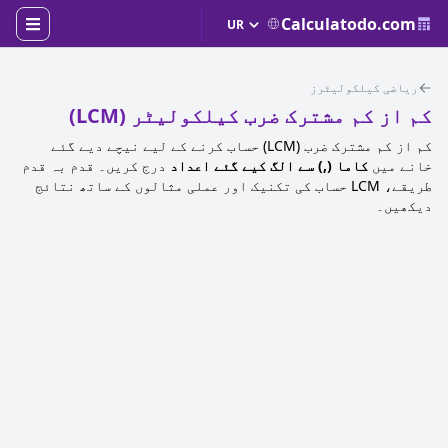
Calculatodo.com
ریاضی کیلکولیٹرز
کم از کم مشترک ضرب کیلکولیٹر (LCM)
کم از کم مشترک ضرب (LCM) حساب کرنے کے لیے نیچے دیے گئے
خانے میں
کاما (,) سے الگ کیے گئے اعداد
درج کریں۔ قدم بہ قدم
طریقے، LCM حساب کی تکنیک اور عملی مثالوں کے ساتھ نتائج
دیکھیں۔