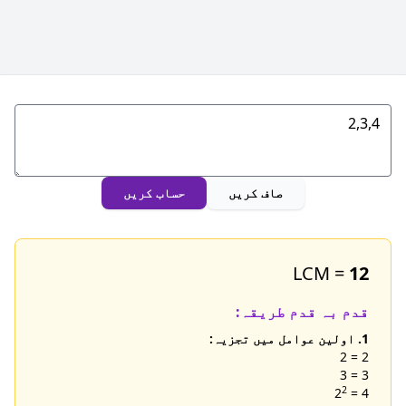
صاف کریں
حساب کریں
LCM =
12
قدم بہ قدم طریقہ:
1. اولین عوامل میں تجزیہ:
2 = 2
3 = 3
2
4 = 2