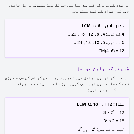
ہر عدد کے ضرب کی فہرست بنائیں جب تک پہلا مشترک نہ مل جائے۔
چھوٹے اعداد کے لیے بہترین۔
مثال: 4 اور 6 کا LCM
4 کے ضرب: 4، 8،
12
، 16، 20...
6 کے ضرب: 6،
12
، 18، 24...
LCM(4, 6) =
12
طریقہ 2: اولین عوامل
ہر عدد کو اولین عوامل میں توڑیں، ہر عامل کو اس کی سب سے بڑی
قوت کے ساتھ لیں اور ضرب کریں۔ بڑے اعداد یا دو سے زیادہ
اعداد کے لیے بہترین۔
مثال: 12 اور 18 کا LCM
12 = 2² × 3
18 = 2 × 3²
لیے جاتے ہیں: 2² اور 3²