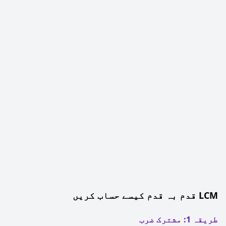
LCM قدم بہ قدم کیسے حساب کریں
طریقہ 1: مشترک ضرب