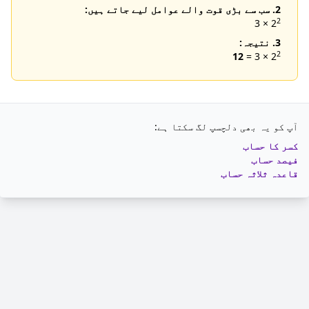
2. سب سے بڑی قوت والے عوامل لیے جاتے ہیں:
2
× 3
2
3. نتیجہ:
2
12
× 3 =
2
آپ کو یہ بھی دلچسپ لگ سکتا ہے:
کسر کا حساب
فیصد حساب
قاعدہ ثلاثہ حساب