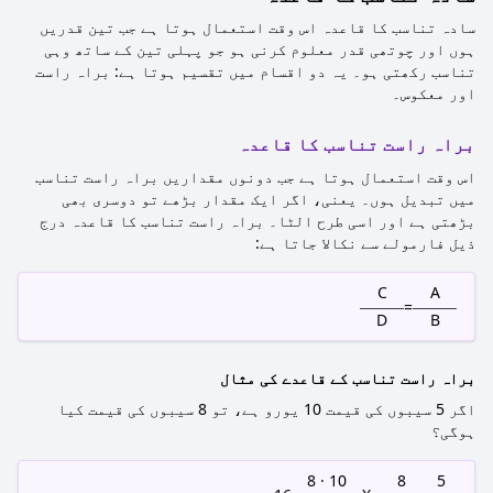
سادہ تناسب کا قاعدہ اس وقت استعمال ہوتا ہے جب تین قدریں
ہوں اور چوتھی قدر معلوم کرنی ہو جو پہلی تین کے ساتھ وہی
تناسب رکھتی ہو۔ یہ دو اقسام میں تقسیم ہوتا ہے: براہ راست
اور معکوس۔
براہ راست تناسب کا قاعدہ
اس وقت استعمال ہوتا ہے جب دونوں مقداریں براہ راست تناسب
میں تبدیل ہوں۔ یعنی، اگر ایک مقدار بڑھے تو دوسری بھی
بڑھتی ہے اور اسی طرح الٹا۔ براہ راست تناسب کا قاعدہ درج
ذیل فارمولے سے نکالا جاتا ہے:
C
A
=
D
B
براہ راست تناسب کے قاعدے کی مثال
اگر 5 سیبوں کی قیمت 10 یورو ہے، تو 8 سیبوں کی قیمت کیا
ہوگی؟
10 · 8
8
5