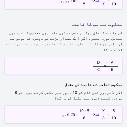
⟹
=
X
=
=
16
یورو
5
X
10
معکوس تناسب کا قاعدہ
اس وقت استعمال ہوتا ہے جب دونوں مقداریں معکوس تناسب میں
تبدیل ہوں۔ یعنی، اگر ایک مقدار بڑھے تو دوسری کم ہوتی ہے
اور اسی طرح الٹا۔ معکوس تناسب کا قاعدہ درج ذیل فارمولے سے
نکالا جاتا ہے:
D
A
=
C
B
معکوس تناسب کے قاعدے کی مثال
اگر 5 مزدور کسی کام کو 10 دنوں میں مکمل کرتے ہیں، تو 8
مزدور کتنے دنوں میں مکمل کریں گے؟
5 · 10
X
5
⟹
=
X
=
=
6.25
دن
8
8
10