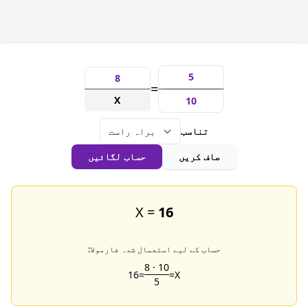
=
X
تناسب
صاف کریں
حساب لگائیں
X =
16
حساب کے لیے استعمال شدہ فارمولا:
8
·
10
16
=
=
X
5