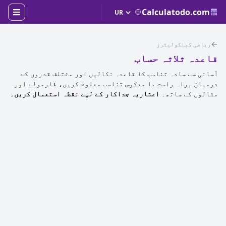
Calculatodo.com
ریاضی کیلکولیٹرز
قاعدہ ثلاثہ حساب
آسانی سے سادہ تناسب کا قاعدہ نکالیں اور مختلف قدروں کے
درمیان براہ راست یا معکوس تناسب معلوم کریں، فارمولے اور
مثالوں کے ساتھ۔
اعشاریہ جداکار کے لیے نقطہ استعمال کریں۔