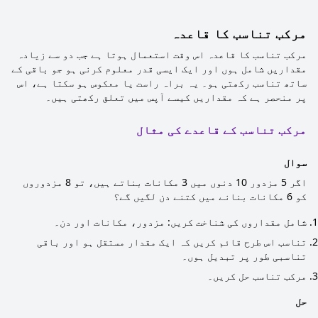
مرکب تناسب کا قاعدہ
مرکب تناسب کا قاعدہ اس وقت استعمال ہوتا ہے جب دو سے زیادہ
مقداریں شامل ہوں اور ایک ایسی قدر معلوم کرنی ہو جو باقی کے
ساتھ تناسب رکھتی ہو۔ یہ براہ راست یا معکوس ہو سکتا ہے، اس
پر منحصر ہے کہ مقداریں کیسے آپس میں تعلق رکھتی ہیں۔
مرکب تناسب کے قاعدے کی مثال
سوال
اگر 5 مزدور 10 دنوں میں 3 مکانات بناتے ہیں، تو 8 مزدوروں
کو 6 مکانات بنانے میں کتنے دن لگیں گے؟
شامل مقداروں کی شناخت کریں: مزدور، مکانات اور دن۔
تناسب اس طرح قائم کریں کہ ایک مقدار مستقل ہو اور باقی
تناسبی طور پر تبدیل ہوں۔
مرکب تناسب حل کریں۔
حل