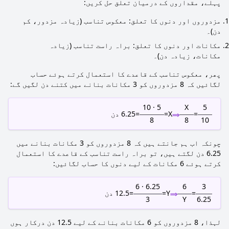
پہلے، مقداروں کے درمیان تعلق حل کریں:
مزدوروں اور دنوں کا تعلق: معکوس تناسب (زیادہ مزدور، کم
دن)۔
مکانات اور دنوں کا تعلق: براہ راست تناسب (زیادہ
مکانات، زیادہ دن)۔
پھر، معکوس تناسب کے قاعدے کا استعمال کرتے ہوئے حساب
لگائیں کہ 8 مزدوروں کو 3 مکانات بنانے میں کتنے دن لگیں گے:
5 · 10
X
5
⟹
=
X
=
=
6.25
دن
8
8
10
چونکہ اب ہم جانتے ہیں کہ 8 مزدوروں کو 3 مکانات بنانے میں
6.25 دن لگتے ہیں، تو براہ راست تناسب کے قاعدے کا استعمال
کرتے ہوئے 6 مکانات کے لیے دنوں کا حساب لگائیں:
6.25 · 6
6
3
⟹
=
Y
=
=
12.5
دن
3
Y
6.25
لہذا، 8 مزدوروں کو 6 مکانات بنانے کے لیے 12.5 دن درکار ہوں