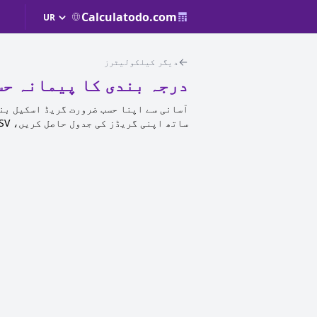
Calculatodo.com
دیگر کیلکولیٹرز
درجہ بندی کا پیمانہ ح
آسانی سے اپنا حسب ضرورت گریڈ اسکیل بن
ساتھ اپنی گریڈز کی جدول حاصل کریں، CSV اسپریڈشیٹ کے طور پر ڈاؤن لوڈ کے لیے تیار۔