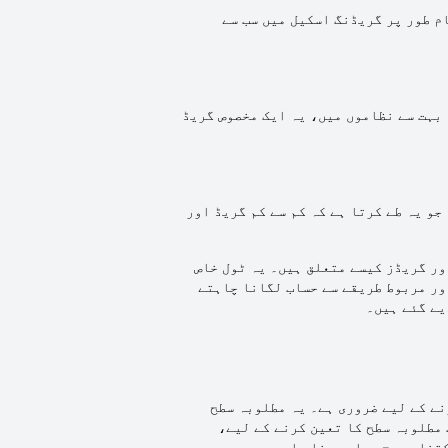
م طور پر گریڈنگ اسکیل میں سب سے
 بہت سے نظاموں میں، یہ ایک مخصوص گریڈ
جو یہ طے کرتا ہے کہ کم سے کم گریڈ اور
ور گریڈز کیسے متعلق ہیں۔ یہ ٹول خاص
ور مربوط طریقے سے حساب لگانا چاہتے
یے گئے ہیں۔
نے کے لیے ضروری ہے۔ یہ مطلوبہ سطح
مطلوبہ سطح کا تعین کرنے کے لیے،
کتنا صحیح جواب دینا چاہیے۔