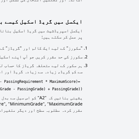
ایکسل میں گریڈ اسکیل کیسے ب
ایکسل اسپریڈشیٹ میں گریڈ اسکیل بنانا 
پر عمل کر سکتے ہیں:
"سکورز" کے لیے ایک کالم اور "گریڈز" کے
سکورز کی حد مقرر کریں جو آپ اپنے اسکیل
ہر سکور کے لیے متعلقہ گریڈز کا حساب لگ
سے کم گریڈ، زیادہ سے زیادہ گریڈ اور ا
 - PassingRequirement * MaximumScore)
Grade - PassingGrade) + PassingGrade))
مقرر کردہ مطلوبہ سطح اور دیگر متغیرات