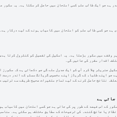
در ہے جو ایک طالب علم کسی امتحان میں حاصل کر سکتا ہے۔ یہ سکور عا
ی ہے جو کسی طالب علم کو امتحان میں کامیاب ہونے کے لیے درکار ہے۔
ہر وقفے میں سکور بڑھتا ہے۔ یہ اسکیل کی تفصیل کو کنٹرول کرتا ہے، 
تلف اقدار مقرر کی جائیں گی۔
کیل جنریٹر چلا کر، آپ کو ایک جدول ملے گی جو دکھاتی ہے کہ سکورز ا
ہے جو اپنے طلباء کے گریڈز اپنے مخصوص گریڈنگ سسٹم کے اندر درست ا
علقہ نتائج حاصل کرنے کے لیے تمام متغیرات صحیح طریقے سے ترتیب د
جاتی ہے
کور کے اس فیصد کے طور پر کی جاتی ہے جو کسی امتحان میں کامیاب ہو
نظام یا جانچ کنندہ کی ترجیحات کے مطابق مختلف ہو سکتی ہے۔ مناسب 
س بات پر غور کرتے ہیں کہ طالب علم کو اسے کامیاب سمجھنے کے لیے 