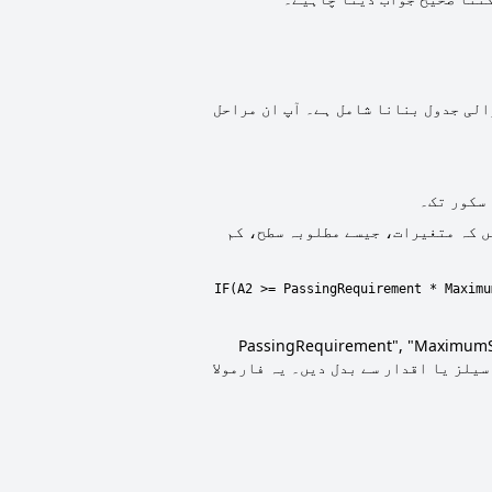
الی جدول بنانا شامل ہے۔ آپ ان مراحل
 سکور تک۔
ں کہ متغیرات، جیسے مطلوبہ سطح، کم
=IF(A2 >= PassingRequirement * Maxim
کو اس سیل سے بدل دیں جس میں وہ سکور ہے جس کا آپ جائزہ لینا چاہتے ہیں، اور "PassingRequirement", "MaximumScore",
Pass" کو اپنی ایکسل شیٹ میں متعلقہ سیلز یا اقدار سے بدل دیں۔ یہ فارمولا