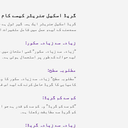
گریڈ اسکیل جنریٹر کیسے کام 
گریڈ اسکیل جنریٹر ایک ہمہ گیر ٹول ہے ج
سمجھنے کے لیے، عمل میں شامل متغیرات او
زیادہ سے زیادہ سکور:
"زیادہ سے زیادہ سکور" کسی امتحان میں ح
لیے حوالے کے طور پر استعمال ہوتی ہے۔
مطلوبہ سطح:
"مطلوبہ سطح" زیادہ سے زیادہ سکور کا وہ
کامیابی کا گریڈ حاصل کرنے کے لیے اس قد
کم سے کم گریڈ:
"کم سے کم گریڈ" وہ کم سے کم قدر ہے جو ا
کم گریڈ سے مطابقت رکھتا ہے۔
زیادہ سے زیادہ گریڈ: