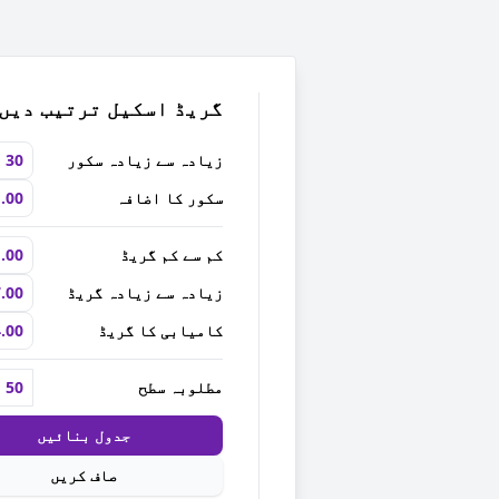
گریڈ اسکیل ترتیب دیں
زیادہ سے زیادہ سکور
سکور کا اضافہ
کم سے کم گریڈ
زیادہ سے زیادہ گریڈ
کامیابی کا گریڈ
مطلوبہ سطح
جدول بنائیں
صاف کریں