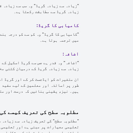
"زیادہ سے زیادہ گریڈ" وہ سب سے زیادہ ق
زیادہ گریڈ سے مطابقت رکھتا ہے۔
کامیابی کا گریڈ:
"کامیابی کا گریڈ" وہ کم سے کم درجہ بند
میں ترجمہ ہوتا ہے۔
اضافہ:
"اضافہ" وہ قدر ہے جس سے گریڈ اسکیل کے 
زیادہ سے زیادہ گریڈ کے درمیان کتنی مخ
ان متغیرات کو ایڈجسٹ کر کے اور گریڈ اس
طور پر اساتذہ اور معلمین کے لیے مفید 
ہیں۔ نیز، یقینی بنائیں کہ درست اور مت
مطلوبہ سطح کی تعریف کیسے کی 
"مطلوبہ سطح" کی تعریف زیادہ سے زیادہ س
تعلیمی معیارات پر مبنی ہے اور تعلیمی 
اساتذہ اور معلمین امتحان کی مشکل اور ا