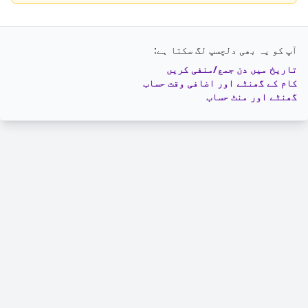
آپ کو یہ بھی دلچسپ لگ سکتا ہے:
تاریخ میں دن جمع/منفی کریں
کام کے گھنٹے اور اضافی وقت حساب
گھنٹے اور منٹ حساب