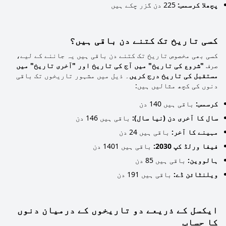
پچھلا کرسمس:
225 دن گزر چکے ہیں
کسی تاریخ تک کتنے دن باقی ہیں؟
کسی بھی مخصوص تاریخ تک کتنے دن باقی ہیں یہ جاننے کے لیے،
صرف
"شروع کی تاریخ" میں آج کی تاریخ اور "آخری تاریخ" میں
مستقبل کی تاریخ درج کریں
۔ ذیل میں مشہور تاریخوں تک باقی
دنوں کی کچھ مثالیں ہیں:
کرسمس:
باقی ہیں 140 دن
سال کا آخری دن (نیا سال):
باقی ہیں 146 دن
مہینے کا آخر:
باقی ہیں 24 دن
فیفا ورلڈ کپ 2030:
باقی ہیں 1401 دن
ہالووین:
باقی ہیں 85 دن
ویلنٹائن ڈے:
باقی ہیں 191 دن
ایکسل کے ذریعے دو تاریخوں کے درمیان دنوں
کا حساب