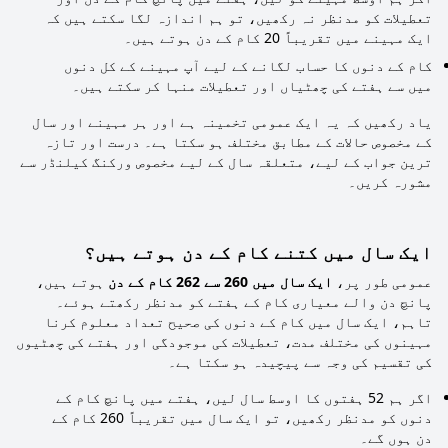
تعطیلات کو مدنظر نہ رکھیں، تو ہم اندازہ لگا سکتے ہیں کہ
ایک مہینے میں تقریباً 20 کام کے دن ہوتے ہیں۔
کام کے دنوں کا حساب لگانے کے لیے آپ مہینے کے کل دنوں
میں سے ہفتے کی چھٹیاں اور تعطیلات منہا کر سکتے ہیں۔
یاد رکھیں کہ یہ ایک عمومی تخمینہ ہے اور ہر مہینے اور سال
کے مخصوص حالات کے مطابق مختلف ہو سکتا ہے۔ درست اور تازہ
ترین جواب کے لیے، متعلقہ سال کے لیے مخصوص ورکنگ کیلنڈر سے
مشورہ کریں۔
ایک سال میں کتنے کام کے دن ہوتے ہیں؟
عمومی طور پر،
ایک سال میں 260 سے 262 کام کے دن
ہوتے ہیں،
پانچ دن والے معیاری کام کے ہفتے کو مدنظر رکھتے ہوئے۔
تاہم، ایک سال میں کام کے دنوں کی صحیح تعداد معلوم کرنا
مہینوں کی مختلف مدت، تعطیلات کی موجودگی اور ہفتے کی چھٹیوں
کی تقسیم کی وجہ سے پیچیدہ ہو سکتا ہے۔
اگر ہم 52 ہفتوں کا اوسط سال لیں، ہفتے میں پانچ کام کے
دنوں کو مدنظر رکھیں، تو ایک سال میں تقریباً 260 کام کے
دن ہوں گے۔