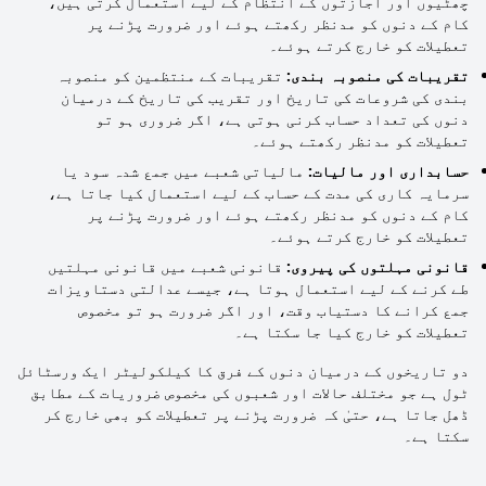
چھٹیوں اور اجازتوں کے انتظام کے لیے استعمال کرتی ہیں،
کام کے دنوں کو مدنظر رکھتے ہوئے اور ضرورت پڑنے پر
تعطیلات کو خارج کرتے ہوئے۔
تقریبات کی منصوبہ بندی:
تقریبات کے منتظمین کو منصوبہ
بندی کی شروعات کی تاریخ اور تقریب کی تاریخ کے درمیان
دنوں کی تعداد حساب کرنی ہوتی ہے، اگر ضروری ہو تو
تعطیلات کو مدنظر رکھتے ہوئے۔
حسابداری اور مالیات:
مالیاتی شعبے میں جمع شدہ سود یا
سرمایہ کاری کی مدت کے حساب کے لیے استعمال کیا جاتا ہے،
کام کے دنوں کو مدنظر رکھتے ہوئے اور ضرورت پڑنے پر
تعطیلات کو خارج کرتے ہوئے۔
قانونی مہلتوں کی پیروی:
قانونی شعبے میں قانونی مہلتیں
طے کرنے کے لیے استعمال ہوتا ہے، جیسے عدالتی دستاویزات
جمع کرانے کا دستیاب وقت، اور اگر ضرورت ہو تو مخصوص
تعطیلات کو خارج کیا جا سکتا ہے۔
دو تاریخوں کے درمیان دنوں کے فرق کا کیلکولیٹر ایک ورسٹائل
ٹول ہے جو مختلف حالات اور شعبوں کی مخصوص ضروریات کے مطابق
ڈھل جاتا ہے، حتیٰ کہ ضرورت پڑنے پر تعطیلات کو بھی خارج کر
سکتا ہے۔