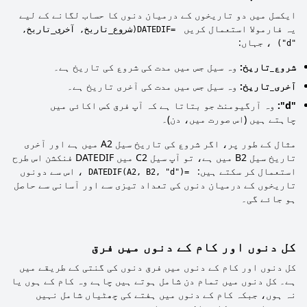
ایکسل میں دو تاریخوں کے درمیان دنوں کا حساب لگانے کے لیے
یہ فارمولا استعمال کریں
=DATEDIF(شروع_تاریخ, آخری_تاریخ,
، جہاں:
"d")
شروع_تاریخ:
وہ سیل جس میں مدت کی شروع کی تاریخ ہے۔
آخری_تاریخ:
وہ سیل جس میں مدت کی آخری تاریخ ہے۔
"d":
وہ آرگیومنٹ جو بتاتا ہے کہ آپ فرق کس اکائی میں
چاہتے ہیں (اس صورت میں، دن)۔
مثال کے طور پر، اگر شروع کی تاریخ سیل A2 میں ہے اور آخری
تاریخ سیل B2 میں ہے، تو آپ سیل C2 میں DATEDIF فنکشن اس طرح
استعمال کر سکتے ہیں:
، اس سے دونوں
=DATEDIF(A2, B2, "d")
تاریخوں کے درمیان دنوں کی تعداد تیزی سے اور آسانی سے حاصل
ہو جائے گی۔
کل دنوں اور کام کے دنوں میں فرق
کل دنوں اور کام کے دنوں میں فرق دنوں کی گنتی کے طریقے میں
ہے۔ کل دنوں میں تمام دن شامل ہوتے ہیں چاہے وہ کام کے ہوں یا
نہ ہوں، جبکہ کام کے دنوں میں ہفتے کی چھٹیاں شامل نہیں