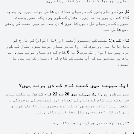
ہوتیں اور صرف کام والے دن شمار ہوتے ہیں۔
کل دن:
دو تاریخوں کے درمیان تمام دن شامل ہوتے ہیں، چاہے وہ
کام کے دن ہوں یا نہ ہوں۔ مثال کے طور پر، یکم جنوری سے 5
جنوری کے درمیان کل دنوں کا فرق 4 دن ہے، جس میں ہفتے کی چھٹی
بھی شامل ہے۔
کام کے دن:
ہفتے کی چھٹیوں (ہفتہ اور/یا اتوار) کو خارج کر
دیا جاتا ہے اور صرف کام والے دن شمار ہوتے ہیں۔ مثال کے طور
پر، پیر سے اتوار تک صرف 5 یا 6 کام کے دن شمار ہوتے ہیں، اس
بات پر منحصر ہے کہ آپ ہفتے کو کام کا دن شمار کرتے ہیں یا
نہیں۔
ایک مہینے میں کتنے کام کے دن ہوتے ہیں؟
عمومی طور پر،
ایک مہینے میں 20 سے 22 کام کے دن
ہو سکتے ہیں،
جو ہفتے میں کام کے دنوں کی تعداد اور تعطیلات کی موجودگی پر
منحصر ہے۔ زیادہ درست جواب کے لیے مخصوص سال کا علم ضروری
ہے، کیونکہ تعطیلات ہر سال مختلف ہو سکتی ہیں۔
تاہم، ایک عمومی جواب دیا جا سکتا ہے:
اگر ہم اوسط مہینے کو لیں، ہفتے میں پانچ کام کے دن اور