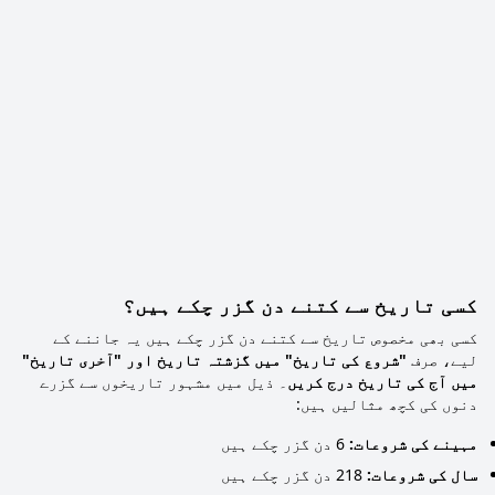
کسی تاریخ سے کتنے دن گزر چکے ہیں؟
کسی بھی مخصوص تاریخ سے کتنے دن گزر چکے ہیں یہ جاننے کے
لیے، صرف
"شروع کی تاریخ" میں گزشتہ تاریخ اور "آخری تاریخ"
میں آج کی تاریخ درج کریں
۔ ذیل میں مشہور تاریخوں سے گزرے
دنوں کی کچھ مثالیں ہیں:
مہینے کی شروعات:
6 دن گزر چکے ہیں
سال کی شروعات:
218 دن گزر چکے ہیں