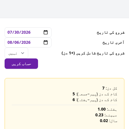
شروع کی تاریخ
آخری تاریخ
شروع کی تاریخ شامل کریں (+1 دن)
حساب کریں
کل دن:
7
کام کے دن (پیر–جمعہ):
5
کام کے دن (پیر–ہفتہ):
6
ہفتے:
1.00
مہینے:
0.23
سال:
0.02