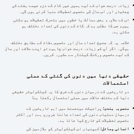
زیادہ درست جواب کے لیے ہمیں غیر کام کے دن، جیسے ہفتے کی
چھٹیاں اور اس سال کی مخصوص تعطیلات منہا کرنی ہوں گی۔
اس کے علاوہ، بعض ممالک یا خطوں میں متحرک تعطیلات ہو سکتی
ہیں، جس کا مطلب ہے کہ کام کے دنوں کی تعداد مختلف ہو
سکتی ہے۔
خلاصہ یہ کہ صحیح تعداد سال اور مخصوص مقام کے مطابق مختلف
ہوگی۔ اگر آپ کو زیادہ درست جواب چاہیے تو اپنے علاقے اور سال
کے لیے مخصوص ورکنگ کیلنڈر سے مشورہ کریں۔
حقیقی دنیا میں دنوں کی گنتی کے عملی
استعمالات
دو تاریخوں کے درمیان دنوں کے فرق کا یہ کیلکولیٹر حقیقی
دنیا کے مختلف حالات میں عملی استعمال رکھتا ہے:
منصوبہ بندی:
پراجیکٹ مینجمنٹ میں اہم تاریخوں کے
درمیان دستیاب دنوں کی تعداد جاننا ضروری ہے، اور اکثر
مخصوص تعطیلات کو خارج کیا جاتا ہے۔
انسانی وسائل:
کمپنیاں اس کیلکولیٹر کو ملازمین کی