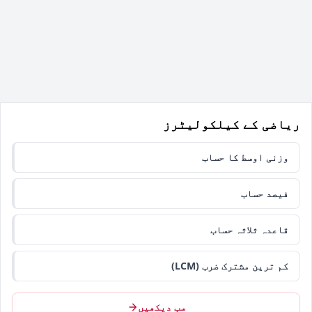
ریاضی کے کیلکولیٹرز
وزنی اوسط کا حساب
فیصد حساب
قاعدہ ثلاثہ حساب
کم ترین مشترک ضرب (LCM)
سب دیکھیں