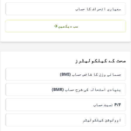
معیاری انحراف کا حساب
سب دیکھیں
صحت کے کیلکولیٹرز
جسمانی وزن کا شاخص حساب (BMI)
بنیادی استحالہ کی شرح حساب (BMR)
P/F نسبت حساب
اوولوشن کیلکولیٹر