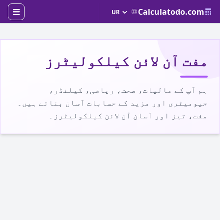
Calculatodo.com
مفت آن لائن کیلکولیٹرز
ہم آپ کے مالیات، صحت، ریاضی، کیلنڈر،
جیومیٹری اور مزید کے حسابات آسان بناتے ہیں۔
مفت، تیز اور آسان آن لائن کیلکولیٹرز۔