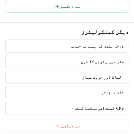
سب دیکھیں
دیگر کیلکولیٹرز
درجہ بندی کا پیمانہ حساب
سفر میں پٹرول کا خرچ
الفاظ اور حروف شمار
کلک کاؤنٹر
CPS ٹیسٹ (فی سیکنڈ کلکس)
سب دیکھیں