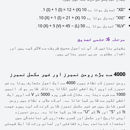
"XII" تبدیل ہوتا ہے 10 (X) + 1 (I) + 1 (I) = 12۔
"XXI" تبدیل ہوتا ہے 10 (X) + 10 (X) + 1 (I) = 21۔
"XLV" تبدیل ہوتا ہے 50 (L) − 10 (X) + 5 (V) = 45۔
مرحلہ 6: حتمی تصدیق
یقینی بنائیں کہ آپ نے اصول صحیح طریقے سے لاگو کیے ہیں اور
اقدار مطلوبہ عربی نمبر بناتی ہیں۔
4000 سے بڑے رومن نمبرز اور غیر مکمل نمبرز
رومن نمبرز کے نظام میں، 4000 سے ایک اصول متعارف ہوتا ہے جو
نمبرز کے اوپر ایک افقی لکیر لگاتا ہے تاکہ ظاہر ہو کہ انہیں
1000 سے ضرب دینا ہے۔ مثال کے طور پر، 5000 کو V کے اوپر ایک
افقی لکیر سے ظاہر کیا جاتا ہے۔ اس کے علاوہ، نظام میں رومن
کسور شامل ہیں جو غیر مکمل نمبرز ظاہر کرنے کے لیے ہیں، جیسے
½ کو "S" اور ⅓ کو "U" سے ظاہر کیا جاتا ہے۔ رومن نمبرز،
اپنی تاریخ اور مکمل اور کسری مقداروں کی نمائندگی میں
استعداد کے ساتھ، ہمارے ثقافتی اور لسانی ورثے کا ایک قیمتی
حصہ بنے ہوئے ہیں۔