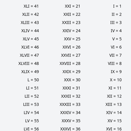
41 = XLI
21 = XXI
1 = I
42 = XLII
22 = XXII
2 = II
43 = XLIII
23 = XXIII
3 = III
44 = XLIV
24 = XXIV
4 = IV
45 = XLV
25 = XXV
5 = V
46 = XLVI
26 = XXVI
6 = VI
47 = XLVII
27 = XXVII
7 = VII
48 = XLVIII
28 = XXVIII
8 = VIII
49 = XLIX
29 = XXIX
9 = IX
50 = L
30 = XXX
10 = X
51 = LI
31 = XXXI
11 = XI
52 = LII
32 = XXXII
12 = XII
53 = LIII
33 = XXXIII
13 = XIII
54 = LIV
34 = XXXIV
14 = XIV
55 = LV
35 = XXXV
15 = XV
56 = LVI
36 = XXXVI
16 = XVI