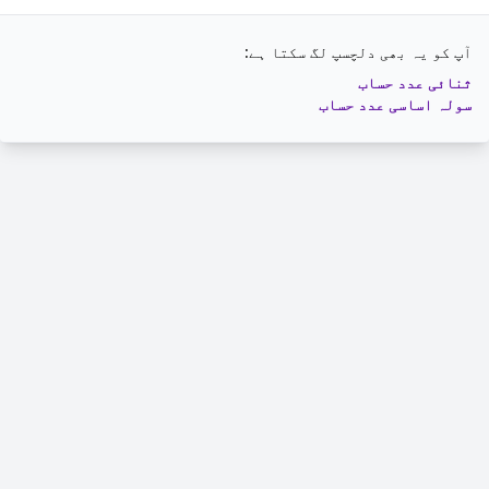
آپ کو یہ بھی دلچسپ لگ سکتا ہے:
ثنائی عدد حساب
سولہ اساسی عدد حساب