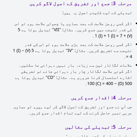
مرحلہ 3: جمع اور تفریق کے اصول لاگو کریں
تبدیلی کے لیے کلیدی اصول یہ ہیں:
اگر کسی رومن علامت کے بعد مساوی یا چھوٹی علامت ہو، تو اس
کی قدر نتیجے میں جمع کریں۔ مثال: "VII" تبدیل ہوتا ہے 5
(V) + 1 (I) + 1 (I) = 7۔
اگر کسی رومن علامت کے بعد بڑی علامت ہو، تو اس کی قدر
نتیجے سے تفریق کریں۔ مثال: "IV" تبدیل ہوتا ہے 5 (V) − 1 (I)
= 4۔
علامات لگاتار تین سے زیادہ بار نہیں دہرائی جا سکتیں۔
اگر کوئی علامت لگاتار چار بار دہرائی جائے تو تفریقی
اشارے استعمال کرنا ضروری ہے۔ مثال: "CD" تبدیل ہوتا ہے
500 (D) − 100 (C) = 400۔
مرحلہ 4: اقدار جمع کریں
جب آپ نے جمع اور تفریق کے اصول لاگو کر لیے ہیں، تو مساوی
عربی نمبر حاصل کرنے کے لیے تمام اقدار جمع کریں۔
مرحلہ 5: تبدیلی کی مثالیں
یہاں تبدیلی کی کچھ مثالیں ہیں: