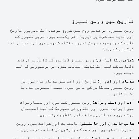
تاریخ میں رومن نمبرز
رومن نمبرز، جو قدیم روم میں شروع ہوئے، ایک بھرپور تاریخ
اور جدید معاشرے پر دیرپا اثر رکھتے ہیں۔ عربی نمبرز کے
غلبے کے باوجود، رومن نمبرز مختلف شعبوں میں اہم کردار ادا
کرتے رہتے ہیں:
گھڑیوں کا ڈیزائن:
رومن نمبرز گھڑیوں کے ڈائل پر اوقات
دکھانے کے لیے ایک کلاسک انتخاب ہیں، جو خوبصورتی کا لمس
دیتے ہیں۔
صدیاں اور ادوار:
تاریخ اور ادب میں صدیاں عام طور پر
رومن نمبرز سے ظاہر کی جاتی ہیں، جیسے انیسویں صدی یا
نشاۃ ثانیہ۔
ادب اور دستاویزات:
رومن نمبرز کتابوں اور دستاویزات
میں ابواب، حصوں اور جلدوں کی نمبرنگ کے لیے استعمال
ہوتے ہیں، جو انہیں ساخت اور تنظیم دیتے ہیں۔
شاہی خاندان اور جانشینی:
بادشاہت اور شرافت میں، رومن
نمبرز جانشینوں اور تخت کے وارثوں کی شناخت کرتے ہیں۔
مذہب اور درجہ بندی:
تاریخ میں پوپ اور شہنشاہوں کو رومن