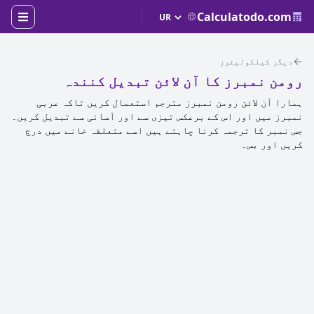
Calculatodo.com
دیگر کیلکولیٹرز
رومن نمبرز کا آن لائن تبدیل کنندہ
ہمارا آن لائن رومن نمبرز مترجم استعمال کریں تاکہ عربی
نمبرز میں اور اس کے برعکس تیزی سے اور آسانی سے تبدیل کریں۔
جس نمبر کا ترجمہ کرنا چاہتے ہیں اسے متعلقہ خانے میں درج
کریں اور بس۔