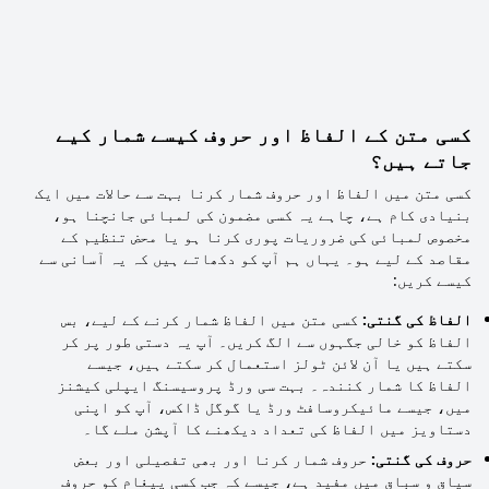
کسی متن کے الفاظ اور حروف کیسے شمار کیے
جاتے ہیں؟
کسی متن میں الفاظ اور حروف شمار کرنا بہت سے حالات میں ایک
بنیادی کام ہے، چاہے یہ کسی مضمون کی لمبائی جانچنا ہو،
مخصوص لمبائی کی ضروریات پوری کرنا ہو یا محض تنظیم کے
مقاصد کے لیے ہو۔ یہاں ہم آپ کو دکھاتے ہیں کہ یہ آسانی سے
کیسے کریں:
الفاظ کی گنتی:
کسی متن میں الفاظ شمار کرنے کے لیے، بس
الفاظ کو خالی جگہوں سے الگ کریں۔ آپ یہ دستی طور پر کر
سکتے ہیں یا آن لائن ٹولز استعمال کر سکتے ہیں، جیسے
الفاظ کا شمار کنندہ۔ بہت سی ورڈ پروسیسنگ ایپلی کیشنز
میں، جیسے مائیکروسافٹ ورڈ یا گوگل ڈاکس، آپ کو اپنی
دستاویز میں الفاظ کی تعداد دیکھنے کا آپشن ملے گا۔
حروف کی گنتی:
حروف شمار کرنا اور بھی تفصیلی اور بعض
سیاق و سباق میں مفید ہے، جیسے کہ جب کسی پیغام کو حروف