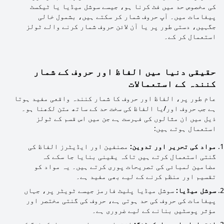
کی مخصوص حد میں فٹ کرنا ہو، جیسے سوشل میڈیا یا ٹیکسٹ
پیغامات میں۔ آپ حروف شمار کر سکتے ہیں، بشمول خالی
جگہیں، دستی طور پر یا آن لائن حروف شمار کرنے والے ٹولز
استعمال کر کے۔
حقیقی دنیا میں الفاظ اور حروف کے شمار
کنندہ کے استعمالات
عام طور پر، الفاظ اور حروف کا شمار کنندہ واقعی مفید ہوتا
ہے جب حروف اور/یا الفاظ کی سخت حد کے ساتھ متن لکھنا ہو۔
ذیل میں ان مثالوں کی فہرست ہے جن میں اس قسم کے ٹولز
استعمال ہوتے ہیں:
مواد کی تحریر اور تدوین:
مصنفین اور ایڈیٹرز الفاظ کی
گنتی استعمال کرتے ہیں تاکہ یقینی بنایا جا سکے کہ
مضامین لمبائی کی تصریحات پوری کرتے ہیں۔ یہ مواد کو
تقسیم اور منظم کرنے کے لیے بھی مفید ہے۔
سوشل میڈیا:
سوشل میڈیا پلیٹ فارمز جیسے ٹویٹر پر، جہاں
پیغامات کی حروف کی حد ہوتی ہے، حروف کی گنتی مختصر اور
مؤثر پوسٹیں بنانے کے لیے ضروری ہے۔