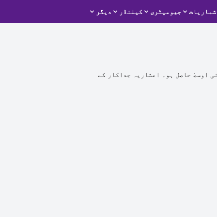
شماریات
جیومیٹری
کیلنڈر
دیگر
نی اوسط حاصل ہو۔ اعشاریہ جداکار کے