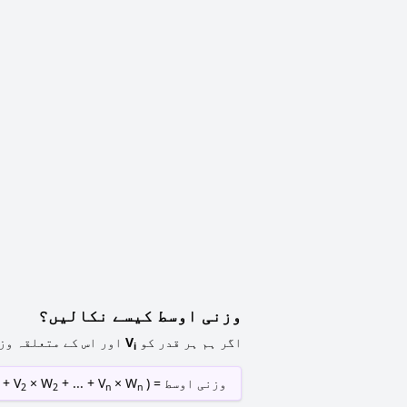
وزنی اوسط کیسے نکالیں؟
اگر ہم ہر قدر کو
V
اور اس کے متعلقہ وز
i
وزنی اوسط = ( V
× W
+ ... + V
× W
+ V
2
2
n
n