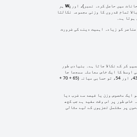
حانات میں حاصل کردہ نمبر)، اور
W
ہر
i
بالا تمام قدروں کا وزنی مجموعہ نکالتا
 ہوتا ہے۔
 عناصر کو زیادہ اہمیت دینے کی ضرورت
یم کر کے نکالا جاتا ہے۔ بنیادی طور
ی اوسط کا ایک خاص معاملہ سمجھا جا
سکتا ہے جس میں تمام قدروں کا وزن برابر ہوتا ہے۔ مثال کے طور پر، اگر ہمارے پاس چار قدریں ہیں: 65، 70، 43، اور 54، تو حسابی میانہ (65 + 70 +
 ایک مخصوص وزن یا فیصد سے ضرب دیا
ہ خاص طور پر اس وقت مفید ہے جب کچھ
حوں پر مشتمل تجزیوں کے لیے مثالی