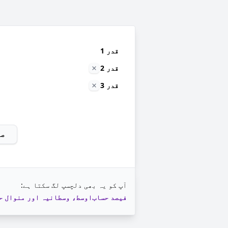
قدر 1
قدر 2
قدر 3
صا
آپ کو یہ بھی دلچسپ لگ سکتا ہے:
فیصد حساب
اوسط، وسطانیہ اور منوال ح