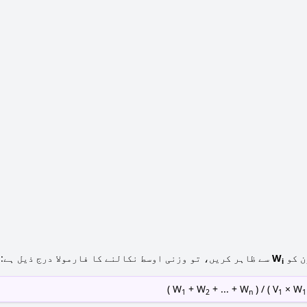
ن کو
W
سے ظاہر کریں، تو وزنی اوسط نکالنے کا فارمولا درج ذیل ہے:
i
)
+ W
+ ... + W
) / ( W
× W
1
2
n
1
1