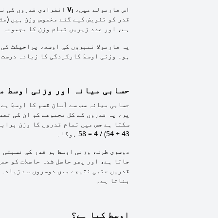
اس فارمولے میں،
V
انفرادی قدروں کی نما
i
قدر کو تفویض کیے گئے مخصوص وزن ہیں (مث
ہے، اور عدد زیریں تمام وزن کا مجموعہ ن
یہ فارمولا نمبروں کی اوسط، پراجیکٹ کی 
ہو۔ وزنی اوسط کارکردگی کا زیادہ درست 
حسابی میانہ اور وزنی اوسط م
حسابی میانہ سب سے آسان قسم کا اوسط ہے۔
پر، یہ قدروں کے کل مجموعے کو ان کی تعد
43 + 54) / 4 = 58 ہوگا۔
دوسری طرف، وزنی اوسط ہر قدر کی نسبتی ا
جاتا ہے، اور پھر حاصل شدہ حاصلات کو جم
قدریں حتمی نتیجے میں دوسروں سے زیادہ 
بناتا ہے۔
اوسط کیا ہے؟