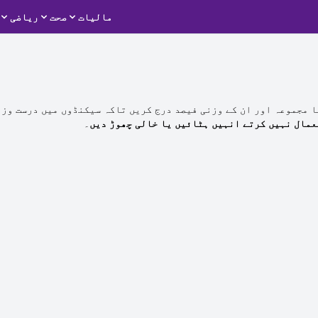
مالیات
صحت
ریاضی
ا مجموعہ اور ان کے وزنی فیصد درج کریں تاکہ سیکنڈوں میں درست وز
عمال نہیں کرتے انہیں ہٹائیں یا خالی چھوڑ دیں
۔