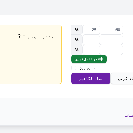
%
وزنی اوسط =
?
%
%
قدر شامل کریں
مساوی وزن
ف کریں
حساب لگائیں
ساب