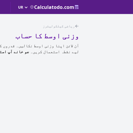
Calculatodo.com
ریاضی کیلکولیٹرز
وزنی اوسط کا حساب
آن لائن اپنا وزنی اوسط نکالیں۔ قدروں ک
لیے نقطہ استعمال کریں۔
جو خانے آپ است