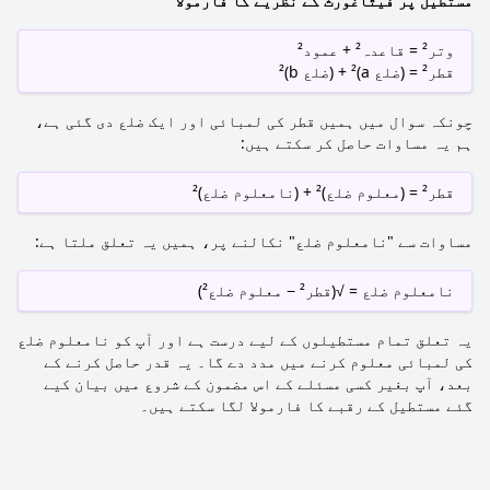
مستطیل پر فیثاغورث کے نظریے کا فارمولا
وتر² = قاعدہ² + عمود²
قطر² = (ضلع a)² + (ضلع b)²
چونکہ سوال میں ہمیں قطر کی لمبائی اور ایک ضلع دی گئی ہے،
ہم یہ مساوات حاصل کر سکتے ہیں:
قطر² = (معلوم ضلع)² + (نامعلوم ضلع)²
مساوات سے "نامعلوم ضلع" نکالنے پر، ہمیں یہ تعلق ملتا ہے:
نامعلوم ضلع = √(قطر² − معلوم ضلع²)
یہ تعلق تمام مستطیلوں کے لیے درست ہے اور آپ کو نامعلوم ضلع
کی لمبائی معلوم کرنے میں مدد دے گا۔ یہ قدر حاصل کرنے کے
بعد، آپ بغیر کسی مسئلے کے اس مضمون کے شروع میں بیان کیے
گئے مستطیل کے رقبے کا فارمولا لگا سکتے ہیں۔