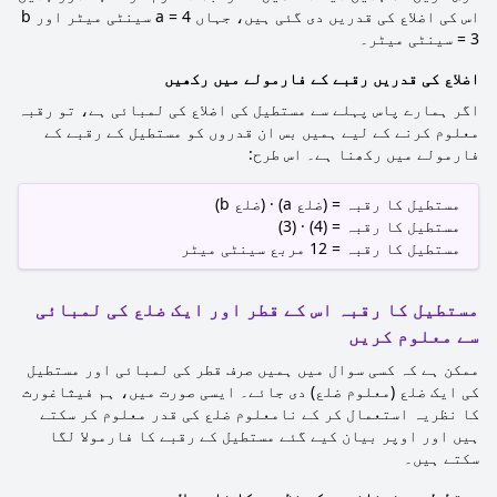
اس کی اضلاع کی قدریں دی گئی ہیں، جہاں a = 4 سینٹی میٹر اور b
= 3 سینٹی میٹر۔
اضلاع کی قدریں رقبے کے فارمولے میں رکھیں
اگر ہمارے پاس پہلے سے مستطیل کی اضلاع کی لمبائی ہے، تو رقبہ
معلوم کرنے کے لیے ہمیں بس ان قدروں کو مستطیل کے رقبے کے
فارمولے میں رکھنا ہے۔ اس طرح:
مستطیل کا رقبہ = (ضلع a) · (ضلع b)
مستطیل کا رقبہ = (4) · (3)
مستطیل کا رقبہ = 12 مربع سینٹی میٹر
مستطیل کا رقبہ اس کے قطر اور ایک ضلع کی لمبائی
سے معلوم کریں
ممکن ہے کہ کسی سوال میں ہمیں صرف قطر کی لمبائی اور مستطیل
کی ایک ضلع (معلوم ضلع) دی جائے۔ ایسی صورت میں، ہم فیثاغورث
کا نظریہ استعمال کر کے نامعلوم ضلع کی قدر معلوم کر سکتے
ہیں اور اوپر بیان کیے گئے مستطیل کے رقبے کا فارمولا لگا
سکتے ہیں۔