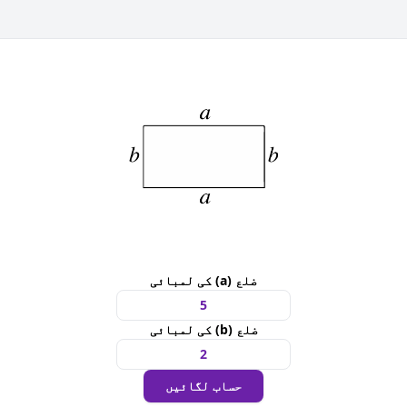
ضلع (a) کی لمبائی
ضلع (b) کی لمبائی
حساب لگائیں