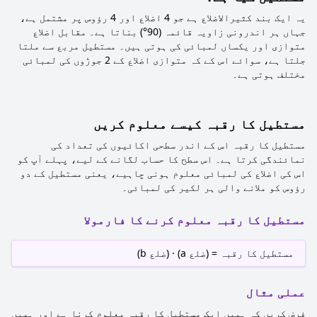
یہ ایک بند کثیرالاضلاع ہے جو 4 اضلاع اور 4 رؤوس پر مشتمل ہے،
جہاں ہر اندرونی زاویہ قائمہ (90°) بناتا ہے۔ مقابل اضلاع
متوازی اور یکساں لمبائی کی ہوتی ہیں۔ مستطیل مربع سے ملتا
جلتا ہے، سوائے اس کے کہ متوازی اضلاع کے 2 جوڑوں کی لمبائی
مختلف ہوتی ہے۔
مستطیل کا رقبہ کیسے معلوم کریں
مستطیل کا رقبہ اس کے اندر سطحی اکائیوں کی تعداد کی
نمائندگی کرتا ہے۔ اس سطح کا حساب لگانے کے لیے، پہلے آپ کو
اس کی اضلاع کی لمبائی معلوم ہونی چاہیے، یعنی مستطیل کے دو
رؤوس کو ملانے والی ہر لکیر کی لمبائی۔
مستطیل کا رقبہ معلوم کرنے کا فارمولا
مستطیل کا رقبہ = (ضلع a) · (ضلع b)
عملی مثال
فرض کریں کہ ہمیں ایک مستطیل کا رقبہ معلوم کرنا ہے اور ہمیں