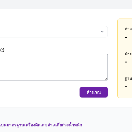
ค่าเ
-
(;)
มัธ
-
ฐาน
-
คำนวณ
งเบนมาตรฐาน
เครื่องคิดเลขค่าเฉลี่ยถ่วงน้ำหนัก