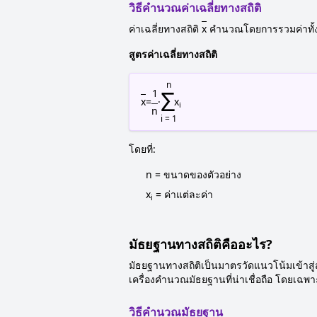
วิธีคำนวณค่าเฉลี่ยทางสถิติ
ค่าเฉลี่ยทางสถิติ
x
คำนวณโดยการรวมค่าทั้ง
สูตรค่าเฉลี่ยทางสถิติ
n
Σ
1
x
=
·
x
i
n
i = 1
โดยที่:
n = ขนาดของตัวอย่าง
x
= ค่าแต่ละค่า
i
มัธยฐานทางสถิติคืออะไร?
มัธยฐานทางสถิติเป็นมาตรวัดแนวโน้มเข้าสู่
เครื่องคำนวณมัธยฐานที่น่าเชื่อถือ โดยเฉพาะ
วิธีคำนวณมัธยฐาน