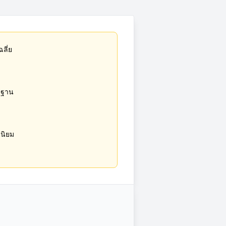
ฉลี่ย
ยฐาน
นิยม