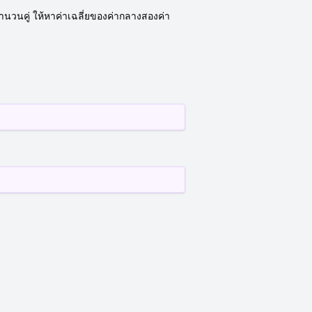
นวนคู่ ให้หาค่าเฉลี่ยของค่ากลางสองค่า