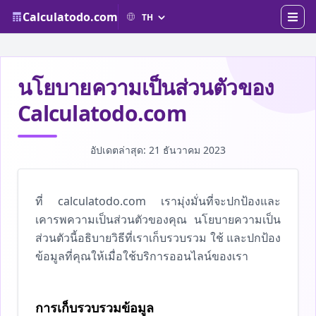
Calculatodo.com
นโยบายความเป็นส่วนตัวของ
Calculatodo.com
อัปเดตล่าสุด: 21 ธันวาคม 2023
ที่ calculatodo.com เรามุ่งมั่นที่จะปกป้องและ
เคารพความเป็นส่วนตัวของคุณ นโยบายความเป็น
ส่วนตัวนี้อธิบายวิธีที่เราเก็บรวบรวม ใช้ และปกป้อง
ข้อมูลที่คุณให้เมื่อใช้บริการออนไลน์ของเรา
การเก็บรวบรวมข้อมูล