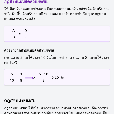
กฎสามแบบสัดส่วนผกผัน
ใช้เมื่อปริมาณสองอย่างแปรผันตามสัดส่วนผกผัน กล่าวคือ ถ้าปริมาณ
หนึ่งเพิ่มขึ้น อีกปริมาณหนึ่งจะลดลง และในทางกลับกัน สูตรกฎสาม
แบบสัดส่วนผกผันคือ:
A
D
=
B
C
ตัวอย่างกฎสามแบบสัดส่วนผกผัน
ถ้าคนงาน 5 คนใช้เวลา 10 วันในการทำงาน คนงาน 8 คนจะใช้เวลา
เท่าไหร่?
5
X
5 · 10
⟹
=
X
=
=
6.25
วัน
10
8
8
กฎสามแบบผสม
กฎสามแบบผสมใช้เมื่อมีมากกว่าสองปริมาณเกี่ยวข้องและต้องการหา
ค่าที่รักษาสัดส่วนกับปริมาณอื่นๆ สามารถเป็นแบบตรงหรือผกผัน ขึ้น