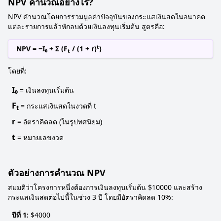
NPV คำนวณอย่างไร?
NPV คำนวณโดยการรวมมูลค่าปัจจุบันของกระแสเงินสดในอนาคต
แต่ละรายการแล้วหักลบด้วยเงินลงทุนเริ่มต้น สูตรคือ:
t
NPV = −I₀ + Σ (F
/ (1 + r)
)
t
โดยที่:
I₀
= เงินลงทุนเริ่มต้น
F
= กระแสเงินสดในงวดที่ t
t
r
= อัตราคิดลด (ในรูปทศนิยม)
t
= หมายเลขงวด
ตัวอย่างการคำนวณ NPV
สมมติว่าโครงการหนึ่งต้องการเงินลงทุนเริ่มต้น $10000 และสร้าง
กระแสเงินสดต่อไปนี้ในช่วง 3 ปี โดยมีอัตราคิดลด 10%:
ปีที่ 1:
$4000