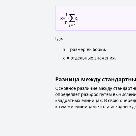
n
Σ
1
x
=
·
x
i
n
i = 1
Где:
n = размер выборки.
x
= отдельные значения.
i
Разница между стандартны
Основное различие между стандарт
определяет разброс путём вычислени
квадратных единицах. В свою очеред
к тем же единицам, что и исходные д