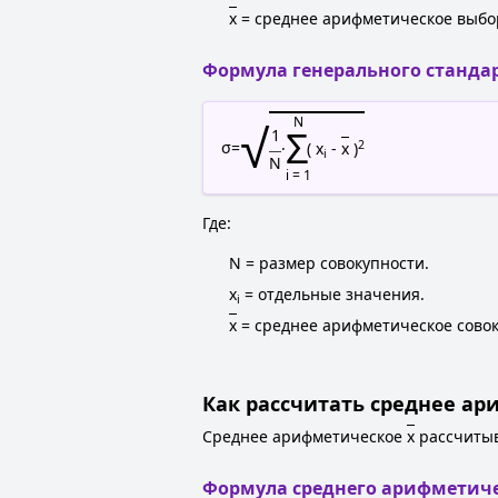
x
= среднее арифметическое выбо
Формула генерального станда
√
N
Σ
1
2
σ
=
·
( x
-
x
)
i
N
i = 1
Где:
N = размер совокупности.
x
= отдельные значения.
i
x
= среднее арифметическое совок
Как рассчитать среднее а
Среднее арифметическое
x
рассчитыв
Формула среднего арифметич