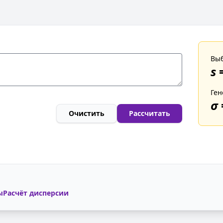
Выб
s
Ген
σ
Очистить
Рассчитать
ы
Расчёт дисперсии