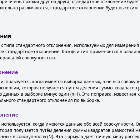
оре очень похожи друг на друга, стандартное отклонение будет
чительно различаются, стандартное отклонение будет высоким,
ения
ых типа стандартного отклонения, используемых для измерени
е стандартное отклонение. Каждый тип применяется в различны
неральной совокупностью.
онение
спользуется, когда имеется выборка данных, а не вся совокуп
сперсии, которая получается путём деления суммы квадратов
данных в выборке минус один (n-1). Эта поправка, известная к
ального стандартного отклонения по выборке.
лонение
 используется, когда имеются данные обо всей совокупности. 
оторая получается путём деления суммы квадратов разностей 
нных в совокупности (N). Эта формула даёт точную меру рассея