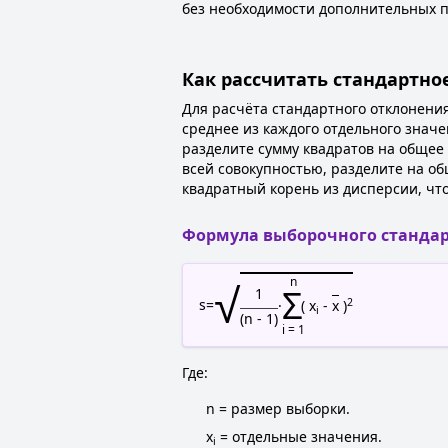
без необходимости дополнительных п
Как рассчитать стандартно
Для расчёта стандартного отклонени
среднее из каждого отдельного значе
разделите сумму квадратов на общее 
всей совокупностью, разделите на о
квадратный корень из дисперсии, чт
Формула выборочного стандар
√
n
Σ
1
2
s
=
·
( x
-
x
)
i
(n - 1)
i = 1
Где:
n = размер выборки.
x
= отдельные значения.
i