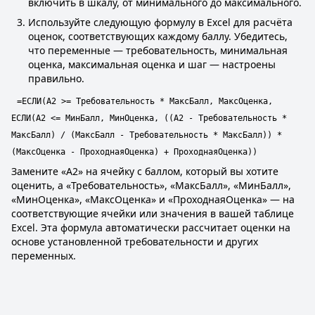
включить в шкалу, от минимального до максимального.
Используйте следующую формулу в Excel для расчёта
оценок, соответствующих каждому баллу. Убедитесь,
что переменные — требовательность, минимальная
оценка, максимальная оценка и шаг — настроены
правильно.
=ЕСЛИ(A2 >= Требовательность * МаксБалл, МаксОценка,
ЕСЛИ(A2 <= МинБалл, МинОценка, ((A2 - Требовательность *
МаксБалл) / (МаксБалл - Требовательность * МаксБалл)) *
(МаксОценка - ПроходнаяОценка) + ПроходнаяОценка))
Замените «A2» на ячейку с баллом, который вы хотите
оценить, а «Требовательность», «МаксБалл», «МинБалл»,
«МинОценка», «МаксОценка» и «ПроходнаяОценка» — на
соответствующие ячейки или значения в вашей таблице
Excel. Эта формула автоматически рассчитает оценки на
основе установленной требовательности и других
переменных.