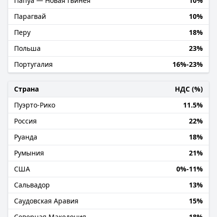
Папуа — Новая Гвинея
10%
Парагвай
10%
Перу
18%
Польша
23%
Португалия
16%-23%
Страна
НДС (%)
Пуэрто-Рико
11.5%
Россия
22%
Руанда
18%
Румыния
21%
США
0%-11%
Сальвадор
13%
Саудовская Аравия
15%
Северная Македония
18%