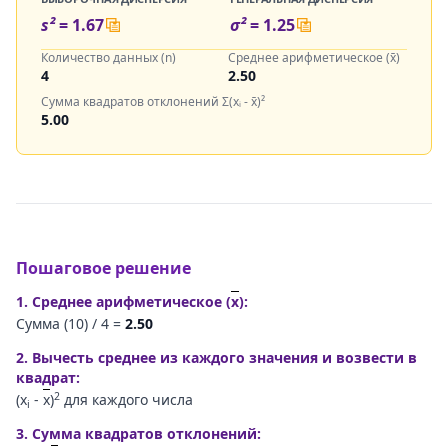
s²
=
1.67
σ²
=
1.25
Количество данных (n)
Среднее арифметическое (x̄)
4
2.50
Сумма квадратов отклонений Σ(xᵢ - x̄)²
5.00
Пошаговое решение
1. Среднее арифметическое (
x
):
Сумма (
10
) /
4
=
2.50
2. Вычесть среднее из каждого значения и возвести в
квадрат:
2
(x
-
x
)
для каждого числа
i
3. Сумма квадратов отклонений: