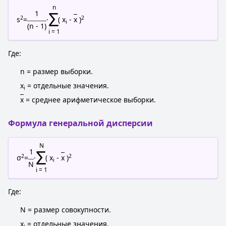
n
Σ
1
2
2
s
=
·
( x
-
x
)
i
(n - 1)
i = 1
Где:
n = размер выборки.
x
= отдельные значения.
i
x
= среднее арифметическое выборки.
Формула генеральной дисперсии
N
Σ
1
2
2
σ
=
·
( x
-
x
)
i
N
i = 1
Где:
N = размер совокупности.
x
= отдельные значения.
i