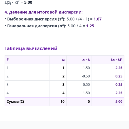
2
Σ(x
-
x
)
=
5.00
i
4. Деление для итоговой дисперсии:
•
Выборочная дисперсия (s²):
5.00
/ (
4
- 1) =
1.67
•
Генеральная дисперсия (σ²):
5.00
/
4
=
1.25
Таблица вычислений
#
xᵢ
xᵢ - x̄
(xᵢ - x̄)²
1
1
-1.50
2.25
2
2
-0.50
0.25
3
3
0.50
0.25
4
4
1.50
2.25
Сумма (Σ)
10
0
5.00