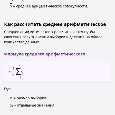
x
= среднее арифметическое совокупности.
Как рассчитать среднее арифметическое
Среднее арифметическое
x
рассчитывается путём
сложения всех значений выборки и деления на общее
количество данных.
Формула среднего арифметического
n
Σ
1
x
=
·
x
i
n
i = 1
Где:
n = размер выборки.
x
= отдельные значения.
i