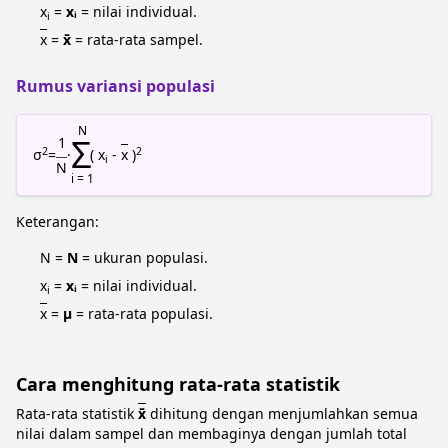
x
=
xᵢ
= nilai individual.
i
x
=
x̄
= rata-rata sampel.
Rumus variansi populasi
N
Σ
1
2
2
σ
=
·
( x
-
x
)
i
N
i = 1
Keterangan:
N =
N
= ukuran populasi.
x
=
xᵢ
= nilai individual.
i
x
=
μ
= rata-rata populasi.
Cara menghitung rata-rata statistik
Rata-rata statistik
x̄
dihitung dengan menjumlahkan semua
nilai dalam sampel dan membaginya dengan jumlah total