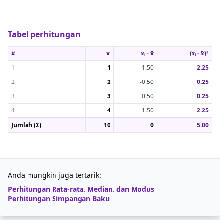
Tabel perhitungan
#
xᵢ
xᵢ - x̄
(xᵢ - x̄)²
1
1
-1.50
2.25
2
2
-0.50
0.25
3
3
0.50
0.25
4
4
1.50
2.25
Jumlah (Σ)
10
0
5.00
Anda mungkin juga tertarik:
Perhitungan Rata-rata, Median, dan Modus
Perhitungan Simpangan Baku