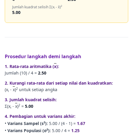
Jumlah kuadrat selisih Σ(xᵢ - x̄)²
5.00
Prosedur langkah demi langkah
1. Rata-rata aritmatika (
x
):
Jumlah (
10
) /
4
=
2.50
2. Kurangi rata-rata dari setiap nilai dan kuadratkan:
2
(x
-
x
)
untuk setiap angka
i
3. Jumlah kuadrat selisih:
2
Σ(x
-
x
)
=
5.00
i
4. Pembagian untuk varians akhir:
•
Varians Sampel (s²):
5.00
/ (
4
- 1) =
1.67
•
Varians Populasi (σ²):
5.00
/
4
=
1.25