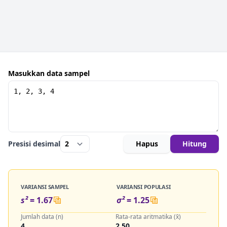
Masukkan data sampel
Presisi desimal
Hapus
Hitung
VARIANSI SAMPEL
VARIANSI POPULASI
s²
=
1.67
σ²
=
1.25
Jumlah data (n)
Rata-rata aritmatika (x̄)
4
2.50