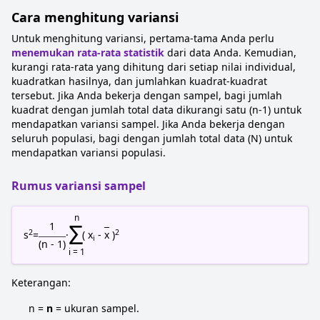
Cara menghitung variansi
Untuk menghitung variansi, pertama-tama Anda perlu
menemukan rata-rata statistik
dari data Anda. Kemudian,
kurangi rata-rata yang dihitung dari setiap nilai individual,
kuadratkan hasilnya, dan jumlahkan kuadrat-kuadrat
tersebut. Jika Anda bekerja dengan sampel, bagi jumlah
kuadrat dengan jumlah total data dikurangi satu (n-1) untuk
mendapatkan variansi sampel. Jika Anda bekerja dengan
seluruh populasi, bagi dengan jumlah total data (N) untuk
mendapatkan variansi populasi.
Rumus variansi sampel
n
Σ
1
2
2
s
=
·
( x
-
x
)
i
(n - 1)
i = 1
Keterangan:
n =
n
= ukuran sampel.