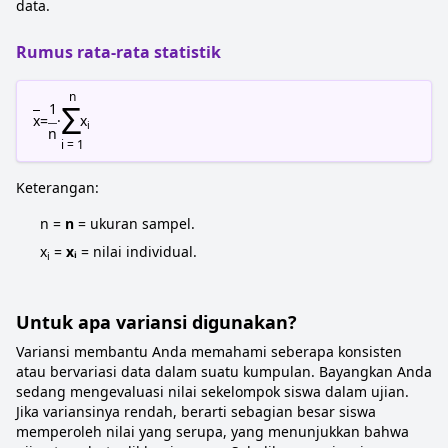
data.
Rumus rata-rata statistik
n
Σ
1
x
=
·
x
i
n
i = 1
Keterangan:
n =
n
= ukuran sampel.
x
=
xᵢ
= nilai individual.
i
Untuk apa variansi digunakan?
Variansi membantu Anda memahami seberapa konsisten
atau bervariasi data dalam suatu kumpulan. Bayangkan Anda
sedang mengevaluasi nilai sekelompok siswa dalam ujian.
Jika variansinya rendah, berarti sebagian besar siswa
memperoleh nilai yang serupa, yang menunjukkan bahwa