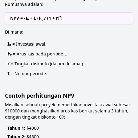
Rumusnya adalah:
t
NPV = -I₀ + Σ (F
/ (1 + r)
)
t
Di mana:
I₀
= Investasi awal.
F
= Arus kas pada periode t.
t
r
= Tingkat diskonto (dalam desimal).
t
= Nomor periode.
Contoh perhitungan NPV
Misalkan sebuah proyek memerlukan investasi awal sebesar
$10000 dan menghasilkan arus kas berikut selama 3 tahun,
dengan tingkat diskonto 10%:
Tahun 1:
$4000
Tahun 2:
$4500